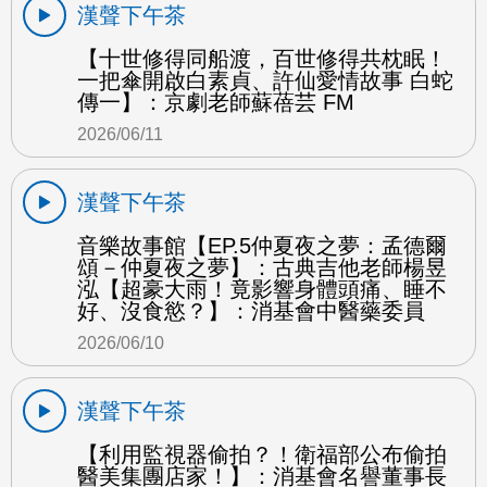
漢聲下午茶
【十世修得同船渡，百世修得共枕眠！
一把傘開啟白素貞、許仙愛情故事 白蛇
傳一】：京劇老師蘇蓓芸 FM
2026/06/11
漢聲下午茶
音樂故事館【EP.5仲夏夜之夢：孟德爾
頌－仲夏夜之夢】：古典吉他老師楊昱
泓【超豪大雨！竟影響身體頭痛、睡不
好、沒食慾？】：消基會中醫藥委員
2026/06/10
漢聲下午茶
【利用監視器偷拍？！衛福部公布偷拍
醫美集團店家！】：消基會名譽董事長