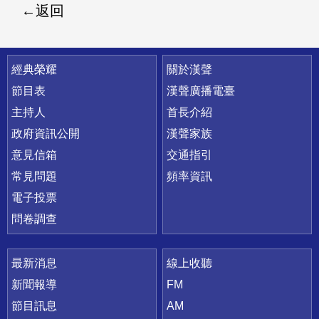
返回
快速連結
經典榮耀
關於漢聲
節目表
漢聲廣播電臺
主持人
首長介紹
政府資訊公開
漢聲家族
意見信箱
交通指引
常見問題
頻率資訊
電子投票
問卷調查
最新消息
線上收聽
新聞報導
FM
節目訊息
AM