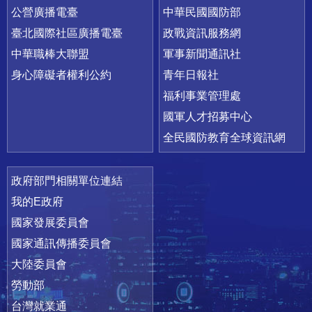
公營廣播電臺
中華民國國防部
臺北國際社區廣播電臺
政戰資訊服務網
中華職棒大聯盟
軍事新聞通訊社
身心障礙者權利公約
青年日報社
福利事業管理處
國軍人才招募中心
全民國防教育全球資訊網
政府部門相關單位連結
我的E政府
國家發展委員會
國家通訊傳播委員會
大陸委員會
勞動部
台灣就業通