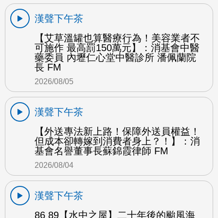
漢聲下午茶
【艾草溫罐也算醫療行為！美容業者不
可施作 最高罰150萬元】：消基會中醫
藥委員 內壢仁心堂中醫診所 潘佩蘭院
長 FM
2026/08/05
漢聲下午茶
【外送專法新上路！保障外送員權益！
但成本卻轉嫁到消費者身上？！】：消
基會名譽董事長蘇錦霞律師 FM
2026/08/04
漢聲下午茶
86 89【水中之屋】二十年後的颱風海