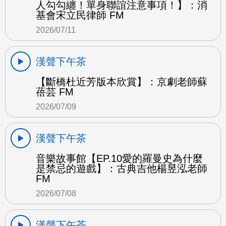
人勾勾纏！單身聯誼注意事項！】：消
基會宋立民律師 FM
2026/07/11
漢聲下午茶
【斷橋杜近芳版本欣賞】：京劇老師蘇
蓓芸 FM
2026/07/09
漢聲下午茶
音樂故事館【EP.10愛的羅曼史為什麼
是禁忌的遊戲】：古典吉他楊昱泓老師
FM
2026/07/08
漢聲下午茶