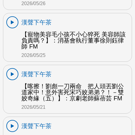
2026/05/26
漢聲下午茶
【寵物美容毛小孩不小心猝死 美容師該
負責嗎？】：消基會執行董事徐則鈺律
師 FM
2026/05/25
漢聲下午茶
【喀擦！劉彪一刀兩命 把人頭丟劉公
道家中！意外害死宋巧姣弟弟？！－雙
姣奇緣（五）】：京劇老師蘇蓓芸 FM
2026/05/21
漢聲下午茶