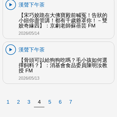
漢聲下午茶
【宋巧姣跪在大佛寶殿前喊冤！告狀的
小妞你盡管講！都有千歲爺罩你！－雙
姣奇緣四】：京劇老師蘇蓓芸 FM
2026/05/14
漢聲下午茶
【骨頭可以給狗狗吃嗎？毛小孩如何選
擇飼料？】：消基會食品委員陳明汝教
授 FM
2026/05/13
1
2
3
4
5
6
7