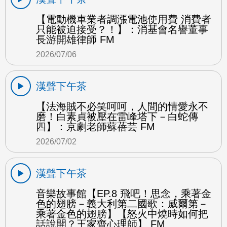
【電動機車業者調漲電池使用費 消費者
只能被迫接受？！】：消基會名譽董事
長游開雄律師 FM
2026/07/06
漢聲下午茶
【法海賊不必笑呵呵，人間的情愛永不
磨！白素貞被壓在雷峰塔下－白蛇傳
四】：京劇老師蘇蓓芸 FM
2026/07/02
漢聲下午茶
音樂故事館【EP.8 飛吧！思念，乘著金
色的翅膀－義大利第二國歌：威爾第－
乘著金色的翅膀】【怒火中燒時如何把
話說開？王家齊心理師】 FM