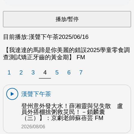
目前播放:
漢聲下午茶
2025/06/16
【我達達的馬蹄是你美麗的錯誤2025學童零食調
查測試矯正牙齒的黃金期】 FM
1
2
3
4
5
6
7
漢聲下午茶
登州意外發大水！薛湘靈與兒失散 盧
員外搭棚捨粥救災民！－鎖麟囊
（三）】：京劇老師蘇蓓芸 FM
2026/08/06