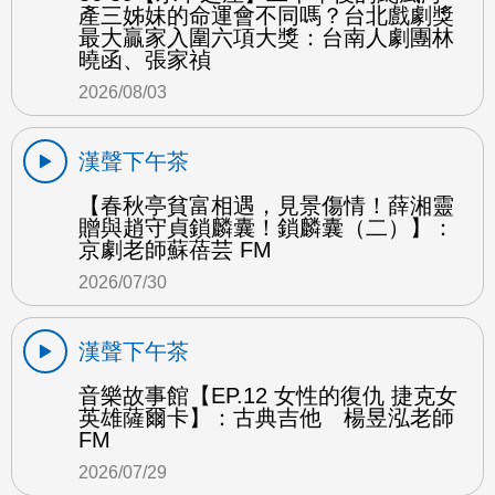
產三姊妹的命運會不同嗎？台北戲劇獎
最大贏家入圍六項大獎：台南人劇團林
曉函、張家禎
2026/08/03
漢聲下午茶
【春秋亭貧富相遇，見景傷情！薛湘靈
贈與趙守貞鎖麟囊！鎖麟囊（二）】：
京劇老師蘇蓓芸 FM
2026/07/30
漢聲下午茶
音樂故事館【EP.12 女性的復仇 捷克女
英雄薩爾卡】：古典吉他 楊昱泓老師
FM
2026/07/29