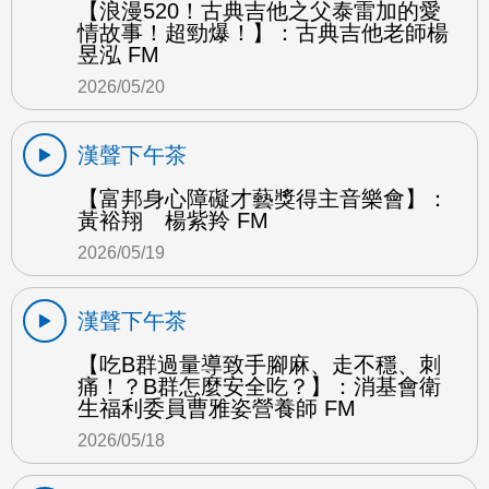
【浪漫520！古典吉他之父泰雷加的愛
情故事！超勁爆！】：古典吉他老師楊
昱泓 FM
2026/05/20
漢聲下午茶
【富邦身心障礙才藝獎得主音樂會】：
黃裕翔 楊紫羚 FM
2026/05/19
漢聲下午茶
【吃B群過量導致手腳麻、走不穩、刺
痛！？B群怎麼安全吃？】：消基會衛
生福利委員曹雅姿營養師 FM
2026/05/18