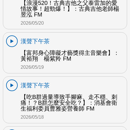
【浪漫520！古典吉他之父泰雷加的愛
情故事！超勁爆！】：古典吉他老師楊
昱泓 FM
2026/05/20
漢聲下午茶
【富邦身心障礙才藝獎得主音樂會】：
黃裕翔 楊紫羚 FM
2026/05/19
漢聲下午茶
【吃B群過量導致手腳麻、走不穩、刺
痛！？B群怎麼安全吃？】：消基會衛
生福利委員曹雅姿營養師 FM
2026/05/18