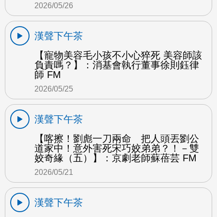
2026/05/26
漢聲下午茶
【寵物美容毛小孩不小心猝死 美容師該
負責嗎？】：消基會執行董事徐則鈺律
師 FM
2026/05/25
漢聲下午茶
【喀擦！劉彪一刀兩命 把人頭丟劉公
道家中！意外害死宋巧姣弟弟？！－雙
姣奇緣（五）】：京劇老師蘇蓓芸 FM
2026/05/21
漢聲下午茶