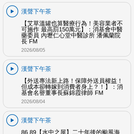
漢聲下午茶
【艾草溫罐也算醫療行為！美容業者不
可施作 最高罰150萬元】：消基會中醫
藥委員 內壢仁心堂中醫診所 潘佩蘭院
長 FM
2026/08/05
漢聲下午茶
【外送專法新上路！保障外送員權益！
但成本卻轉嫁到消費者身上？！】：消
基會名譽董事長蘇錦霞律師 FM
2026/08/04
漢聲下午茶
86 89【水中之屋】二十年後的颱風海