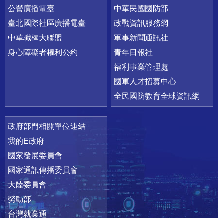
公營廣播電臺
中華民國國防部
臺北國際社區廣播電臺
政戰資訊服務網
中華職棒大聯盟
軍事新聞通訊社
身心障礙者權利公約
青年日報社
福利事業管理處
國軍人才招募中心
全民國防教育全球資訊網
政府部門相關單位連結
我的E政府
國家發展委員會
國家通訊傳播委員會
大陸委員會
勞動部
台灣就業通