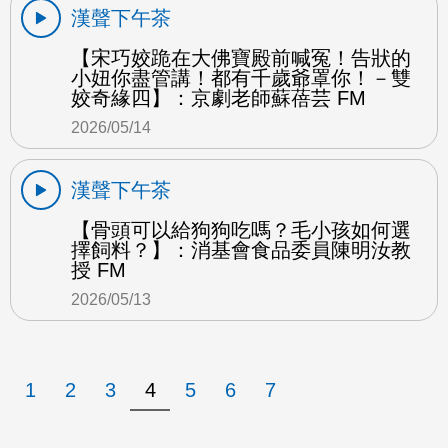
漢聲下午茶
【宋巧姣跪在大佛寶殿前喊冤！告狀的
小妞你盡管講！都有千歲爺罩你！－雙
姣奇緣四】：京劇老師蘇蓓芸 FM
2026/05/14
漢聲下午茶
【骨頭可以給狗狗吃嗎？毛小孩如何選
擇飼料？】：消基會食品委員陳明汝教
授 FM
2026/05/13
1
2
3
4
5
6
7