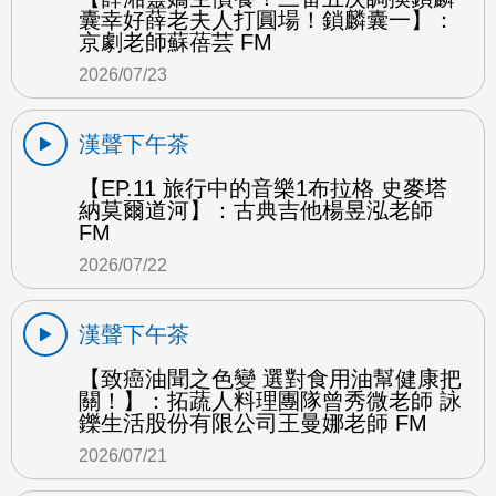
囊幸好薛老夫人打圓場！鎖麟囊一】：
京劇老師蘇蓓芸 FM
2026/07/23
漢聲下午茶
【EP.11 旅行中的音樂1布拉格 史麥塔
納莫爾道河】：古典吉他楊昱泓老師
FM
2026/07/22
漢聲下午茶
【致癌油聞之色變 選對食用油幫健康把
關！】：拓蔬人料理團隊曾秀微老師 詠
鑠生活股份有限公司王曼娜老師 FM
2026/07/21