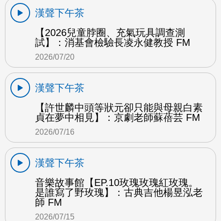
漢聲下午茶
【2026兒童脖圈、充氣玩具調查測
試】：消基會檢驗長凌永健教授 FM
2026/07/20
漢聲下午茶
【許世麟中頭等狀元卻只能與母親白素
貞在夢中相見】：京劇老師蘇蓓芸 FM
2026/07/16
漢聲下午茶
音樂故事館【EP.10玫瑰玫瑰紅玫瑰。
是誰寫了野玫瑰】：古典吉他楊昱泓老
師 FM
2026/07/15