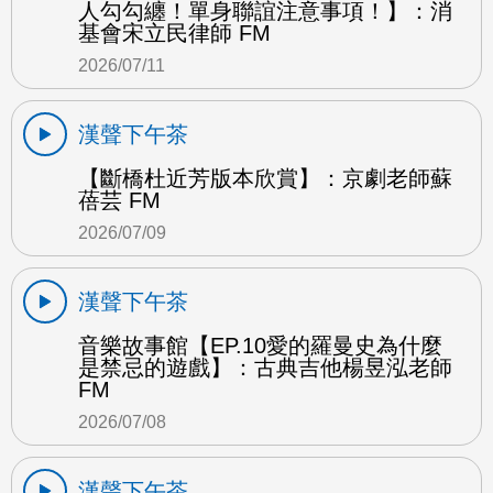
人勾勾纏！單身聯誼注意事項！】：消
基會宋立民律師 FM
2026/07/11
漢聲下午茶
【斷橋杜近芳版本欣賞】：京劇老師蘇
蓓芸 FM
2026/07/09
漢聲下午茶
音樂故事館【EP.10愛的羅曼史為什麼
是禁忌的遊戲】：古典吉他楊昱泓老師
FM
2026/07/08
漢聲下午茶