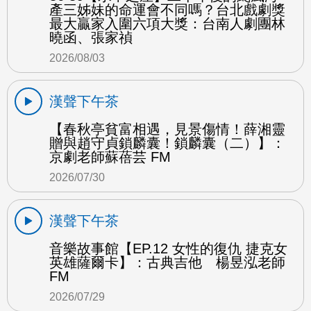
產三姊妹的命運會不同嗎？台北戲劇獎
最大贏家入圍六項大獎：台南人劇團林
曉函、張家禎
2026/08/03
漢聲下午茶
【春秋亭貧富相遇，見景傷情！薛湘靈
贈與趙守貞鎖麟囊！鎖麟囊（二）】：
京劇老師蘇蓓芸 FM
2026/07/30
漢聲下午茶
音樂故事館【EP.12 女性的復仇 捷克女
英雄薩爾卡】：古典吉他 楊昱泓老師
FM
2026/07/29