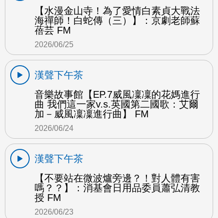
【水漫金山寺！為了愛情白素貞大戰法
海禪師！白蛇傳（三）】：京劇老師蘇
蓓芸 FM
2026/06/25
漢聲下午茶
音樂故事館【EP.7威風凜凜的花媽進行
曲 我們這一家v.s.英國第二國歌：艾爾
加－威風凜凜進行曲】 FM
2026/06/24
漢聲下午茶
【不要站在微波爐旁邊？！對人體有害
嗎？？】：消基會日用品委員蕭弘清教
授 FM
2026/06/23