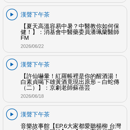
漢聲下午茶
【夏天高溫容易中暑？中醫教你如何保
健！】：消基會中醫藥委員潘珮蘭醫師
FM
2026/06/22
漢聲下午茶
【許仙嚇暈！紅羅帳裡是你的醒酒湯！
白素貞喝下雄黃酒竟現出原形－白蛇傳
（二）】：京劇老師蘇蓓芸
2026/06/18
漢聲下午茶
音樂故事館【EP.6大家都愛聽楊柳 台灣