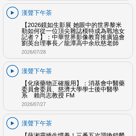
漢聲下午茶
【2026鏡如生影展 她眼中的世界黎米
勒如何從一位頂尖雜誌模特成為戰地女
記者？】：中華世界影像教育推廣協會
劉英台理事長／龍潭高中余欣慈老師
2026/07/28
漢聲下午茶
【化痰藥物正確服用】：消基會中醫藥
委員會委員、慈濟大學學士後中醫學
系 賴尚志教授 FM
2026/07/27
漢聲下午茶
【薛湘靈嬌生慣養！三番五次調換鎖麟