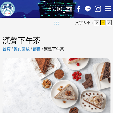
EN
:::
文字大小：
小
中
大
漢聲下午茶
首頁
/
經典回放
/
節目
/
漢聲下午茶