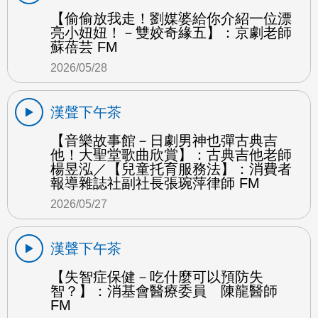
【偷偷放我走！劉媒婆給你介紹一位漂
亮小妞妞！－雙姣奇緣五】：京劇老師
蘇蓓芸 FM
2026/05/28
漢聲下午茶
【音樂故事館－日劇男神也彈古典吉
他！大聖堂歌曲欣賞】：古典吉他老師
楊昱泓／【兒童托育服務法】：消費者
報導雜誌社副社長張琬萍律師 FM
2026/05/27
漢聲下午茶
【失智症保健－吃什麼可以預防失
智？】：消基會醫療委員 陳龍醫師
FM