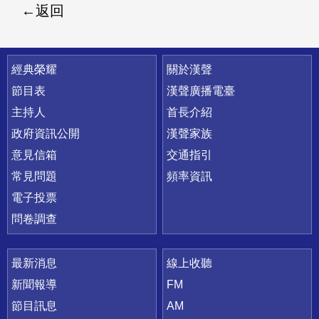
返回
快速連結
經典榮耀
關於漢聲
節目表
漢聲廣播電臺
主持人
首長介紹
政府資訊公開
漢聲家族
意見信箱
交通指引
常見問題
頻率資訊
電子投票
問卷調查
最新消息
線上收聽
新聞報導
FM
節目訊息
AM