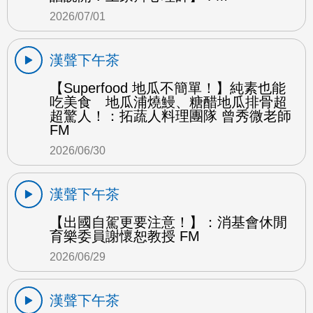
2026/07/01
漢聲下午茶
【Superfood 地瓜不簡單！】純素也能
吃美食 地瓜浦燒鰻、糖醋地瓜排骨超
超驚人！：拓蔬人料理團隊 曾秀微老師
FM
2026/06/30
漢聲下午茶
【出國自駕更要注意！】：消基會休閒
育樂委員謝懷恕教授 FM
2026/06/29
漢聲下午茶