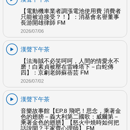
【電動機車業者調漲電池使用費 消費者
只能被迫接受？！】：消基會名譽董事
長游開雄律師 FM
2026/07/06
漢聲下午茶
【法海賊不必笑呵呵，人間的情愛永不
磨！白素貞被壓在雷峰塔下－白蛇傳
四】：京劇老師蘇蓓芸 FM
2026/07/02
漢聲下午茶
音樂故事館【EP.8 飛吧！思念，乘著金
色的翅膀－義大利第二國歌：威爾第－
乘著金色的翅膀】【怒火中燒時如何把
話說開？王家齊心理師】 FM