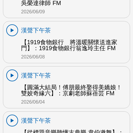
吳榮達律師 FM
2026/06/09
漢聲下午茶
【1919食物銀行 將溫暖關懷送進家
門】：1919食物銀行翁逸玲主任 FM
2026/06/08
漢聲下午茶
【圓滿大結局！傅朋最終娶得美嬌娘！
雙姣奇緣六】：京劇老師蘇蓓芸 FM
2026/06/04
漢聲下午茶
【從標題音樂聽懂古典樂 韋伯邀舞】：