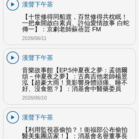
漢聲下午茶
【十世修得同船渡，百世修得共枕眠！
一把傘開啟白素貞、許仙愛情故事 白蛇
傳一】：京劇老師蘇蓓芸 FM
2026/06/11
漢聲下午茶
音樂故事館【EP.5仲夏夜之夢：孟德爾
頌－仲夏夜之夢】：古典吉他老師楊昱
泓【超豪大雨！竟影響身體頭痛、睡不
好、沒食慾？】：消基會中醫藥委員
2026/06/10
漢聲下午茶
【利用監視器偷拍？！衛福部公布偷拍
醫美集團店家！】：消基會名譽董事長