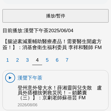
目前播放:
漢聲下午茶
2025/06/04
【腸泌素減重輔助醫療產品！需要醫生開處方
簽！】：消基會衛生福利委員 李祥和醫師 FM
1
2
3
4
5
6
7
漢聲下午茶
登州意外發大水！薛湘靈與兒失散 盧
員外搭棚捨粥救災民！－鎖麟囊
（三）】：京劇老師蘇蓓芸 FM
2026/08/06