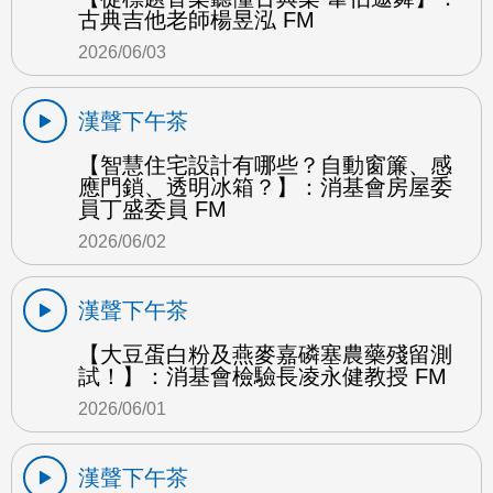
古典吉他老師楊昱泓 FM
2026/06/03
漢聲下午茶
【智慧住宅設計有哪些？自動窗簾、感
應門鎖、透明冰箱？】：消基會房屋委
員丁盛委員 FM
2026/06/02
漢聲下午茶
【大豆蛋白粉及燕麥嘉磷塞農藥殘留測
試！】：消基會檢驗長凌永健教授 FM
2026/06/01
漢聲下午茶