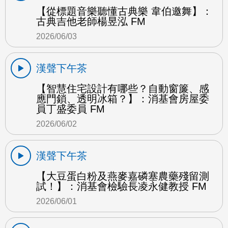
【從標題音樂聽懂古典樂 韋伯邀舞】：
古典吉他老師楊昱泓 FM
2026/06/03
漢聲下午茶
【智慧住宅設計有哪些？自動窗簾、感
應門鎖、透明冰箱？】：消基會房屋委
員丁盛委員 FM
2026/06/02
漢聲下午茶
【大豆蛋白粉及燕麥嘉磷塞農藥殘留測
試！】：消基會檢驗長凌永健教授 FM
2026/06/01