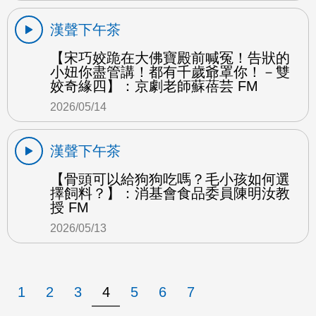
漢聲下午茶
【宋巧姣跪在大佛寶殿前喊冤！告狀的
小妞你盡管講！都有千歲爺罩你！－雙
姣奇緣四】：京劇老師蘇蓓芸 FM
2026/05/14
漢聲下午茶
【骨頭可以給狗狗吃嗎？毛小孩如何選
擇飼料？】：消基會食品委員陳明汝教
授 FM
2026/05/13
1
2
3
4
5
6
7