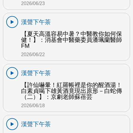
2026/06/23
漢聲下午茶
【夏天高溫容易中暑？中醫教你如何保
健！】：消基會中醫藥委員潘珮蘭醫師
FM
2026/06/22
漢聲下午茶
【許仙嚇暈！紅羅帳裡是你的醒酒湯！
白素貞喝下雄黃酒竟現出原形－白蛇傳
（二）】：京劇老師蘇蓓芸
2026/06/18
漢聲下午茶