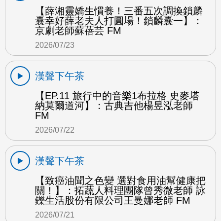
【薛湘靈嬌生慣養！三番五次調換鎖麟
囊幸好薛老夫人打圓場！鎖麟囊一】：
京劇老師蘇蓓芸 FM
2026/07/23
漢聲下午茶
【EP.11 旅行中的音樂1布拉格 史麥塔
納莫爾道河】：古典吉他楊昱泓老師
FM
2026/07/22
漢聲下午茶
【致癌油聞之色變 選對食用油幫健康把
關！】：拓蔬人料理團隊曾秀微老師 詠
鑠生活股份有限公司王曼娜老師 FM
2026/07/21