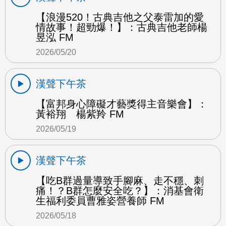
【浪漫520！古典吉他之父泰雷加的愛
情故事！超勁爆！】：古典吉他老師楊
昱泓 FM
2026/05/20
漢聲下午茶
【富邦身心障礙才藝獎得主音樂會】：
黃裕翔 楊紫羚 FM
2026/05/19
漢聲下午茶
【吃B群過量導致手腳麻、走不穩、刺
痛！？B群怎麼安全吃？】：消基會衛
生福利委員曹雅姿營養師 FM
2026/05/18