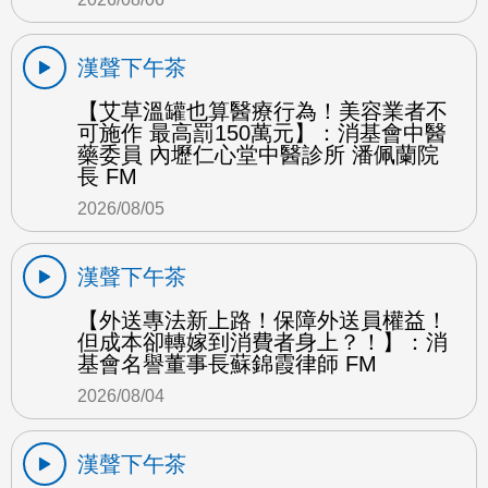
漢聲下午茶
【艾草溫罐也算醫療行為！美容業者不
可施作 最高罰150萬元】：消基會中醫
藥委員 內壢仁心堂中醫診所 潘佩蘭院
長 FM
2026/08/05
漢聲下午茶
【外送專法新上路！保障外送員權益！
但成本卻轉嫁到消費者身上？！】：消
基會名譽董事長蘇錦霞律師 FM
2026/08/04
漢聲下午茶