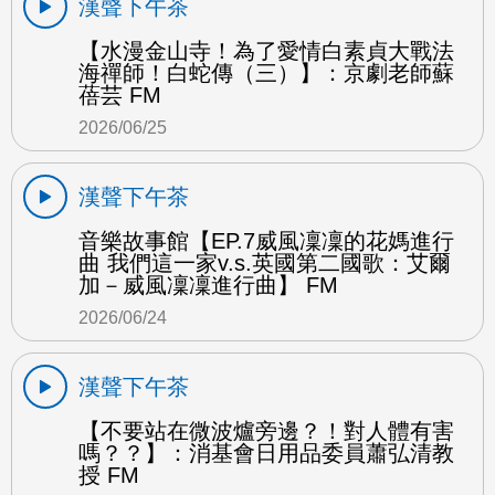
漢聲下午茶
【水漫金山寺！為了愛情白素貞大戰法
海禪師！白蛇傳（三）】：京劇老師蘇
蓓芸 FM
2026/06/25
漢聲下午茶
音樂故事館【EP.7威風凜凜的花媽進行
曲 我們這一家v.s.英國第二國歌：艾爾
加－威風凜凜進行曲】 FM
2026/06/24
漢聲下午茶
【不要站在微波爐旁邊？！對人體有害
嗎？？】：消基會日用品委員蕭弘清教
授 FM