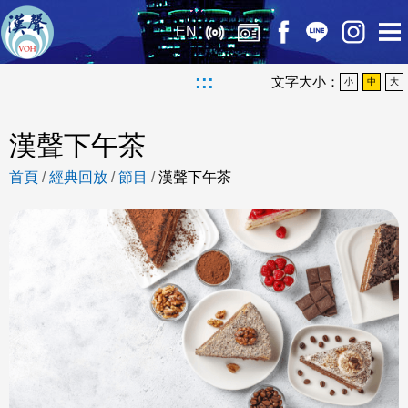
EN
:::
文字大小：
小
中
大
漢聲下午茶
首頁
/
經典回放
/
節目
/
漢聲下午茶