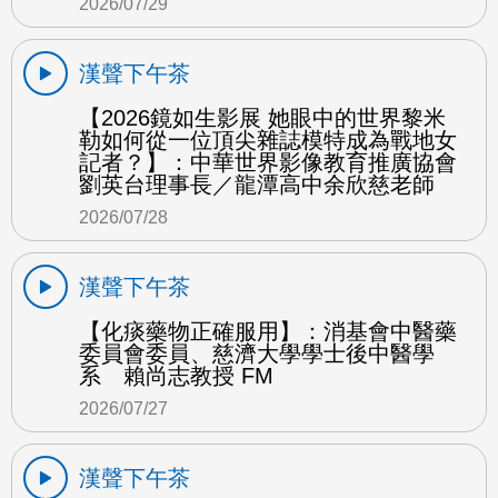
2026/07/29
漢聲下午茶
【2026鏡如生影展 她眼中的世界黎米
勒如何從一位頂尖雜誌模特成為戰地女
記者？】：中華世界影像教育推廣協會
劉英台理事長／龍潭高中余欣慈老師
2026/07/28
漢聲下午茶
【化痰藥物正確服用】：消基會中醫藥
委員會委員、慈濟大學學士後中醫學
系 賴尚志教授 FM
2026/07/27
漢聲下午茶