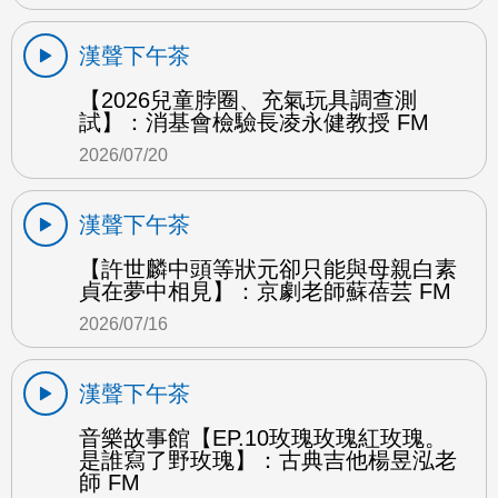
漢聲下午茶
【2026兒童脖圈、充氣玩具調查測
試】：消基會檢驗長凌永健教授 FM
2026/07/20
漢聲下午茶
【許世麟中頭等狀元卻只能與母親白素
貞在夢中相見】：京劇老師蘇蓓芸 FM
2026/07/16
漢聲下午茶
音樂故事館【EP.10玫瑰玫瑰紅玫瑰。
是誰寫了野玫瑰】：古典吉他楊昱泓老
師 FM