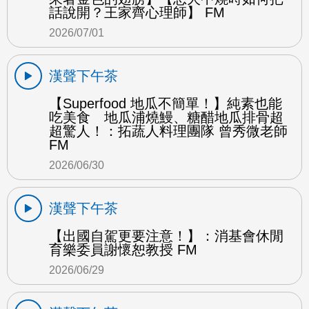
話說開？王家齊心理師】 FM
2026/07/01
漢聲下午茶
【Superfood 地瓜不簡單！】純素也能
吃美食 地瓜浦燒鰻、糖醋地瓜排骨超
超驚人！：拓蔬人料理團隊 曾秀微老師
FM
2026/06/30
漢聲下午茶
【出國自駕更要注意！】：消基會休閒
育樂委員謝懷恕教授 FM
2026/06/29