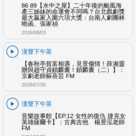
86 89【水中之屋】二十年後的颱風海
產三姊妹的命運會不同嗎？台北戲劇獎
最大贏家入圍六項大獎：台南人劇團林
曉函、張家禎
2026/08/03
漢聲下午茶
【春秋亭貧富相遇，見景傷情！薛湘靈
贈與趙守貞鎖麟囊！鎖麟囊（二）】：
京劇老師蘇蓓芸 FM
2026/07/30
漢聲下午茶
音樂故事館【EP.12 女性的復仇 捷克女
英雄薩爾卡】：古典吉他 楊昱泓老師
FM