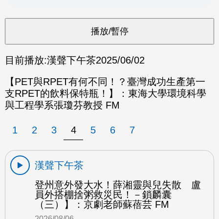
目前播放:
漢聲下午茶
2025/06/02
【PET與RPET有何不同！？臺灣成功生產第一
支RPET的飲料保特瓶！】：東海大學環境科學
與工程學系張瓊芬教授 FM
1
2
3
4
5
6
7
漢聲下午茶
登州意外發大水！薛湘靈與兒失散 盧
員外搭棚捨粥救災民！－鎖麟囊
（三）】：京劇老師蘇蓓芸 FM
2026/08/06