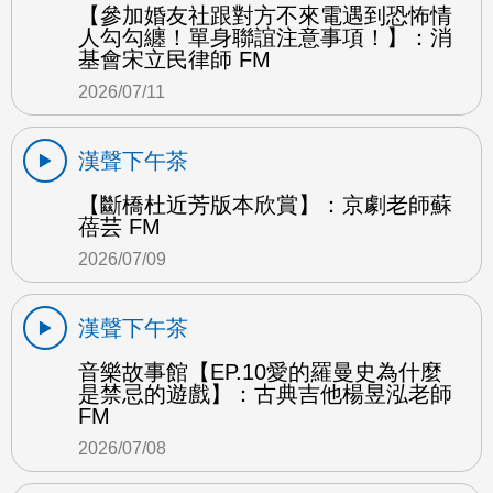
【參加婚友社跟對方不來電遇到恐怖情
人勾勾纏！單身聯誼注意事項！】：消
基會宋立民律師 FM
2026/07/11
漢聲下午茶
【斷橋杜近芳版本欣賞】：京劇老師蘇
蓓芸 FM
2026/07/09
漢聲下午茶
音樂故事館【EP.10愛的羅曼史為什麼
是禁忌的遊戲】：古典吉他楊昱泓老師
FM
2026/07/08