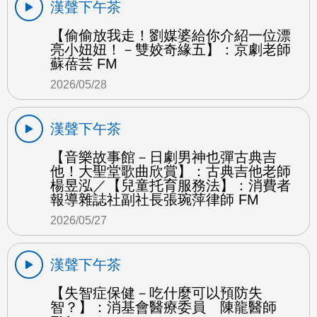
漢聲下午茶
【偷偷放我走！劉媒婆給你介紹一位漂
亮小妞妞！－雙姣奇緣五】：京劇老師
蘇蓓芸 FM
2026/05/28
漢聲下午茶
【音樂故事館－日劇男神也彈古典吉
他！大聖堂歌曲欣賞】：古典吉他老師
楊昱泓／【兒童托育服務法】：消費者
報導雜誌社副社長張琬萍律師 FM
2026/05/27
漢聲下午茶
【失智症保健－吃什麼可以預防失
智？】：消基會醫療委員 陳龍醫師