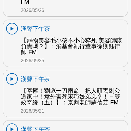
FM
2026/05/26
漢聲下午茶
【寵物美容毛小孩不小心猝死 美容師該
負責嗎？】：消基會執行董事徐則鈺律
師 FM
2026/05/25
漢聲下午茶
【喀擦！劉彪一刀兩命 把人頭丟劉公
道家中！意外害死宋巧姣弟弟？！－雙
姣奇緣（五）】：京劇老師蘇蓓芸 FM
2026/05/21
漢聲下午茶