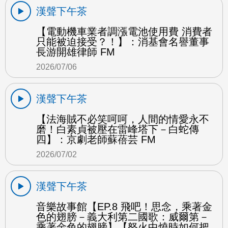
漢聲下午茶
【電動機車業者調漲電池使用費 消費者
只能被迫接受？！】：消基會名譽董事
長游開雄律師 FM
2026/07/06
漢聲下午茶
【法海賊不必笑呵呵，人間的情愛永不
磨！白素貞被壓在雷峰塔下－白蛇傳
四】：京劇老師蘇蓓芸 FM
2026/07/02
漢聲下午茶
音樂故事館【EP.8 飛吧！思念，乘著金
色的翅膀－義大利第二國歌：威爾第－
乘著金色的翅膀】【怒火中燒時如何把