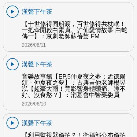
漢聲下午茶
【十世修得同船渡，百世修得共枕眠！
一把傘開啟白素貞、許仙愛情故事 白蛇
傳一】：京劇老師蘇蓓芸 FM
2026/06/11
漢聲下午茶
音樂故事館【EP.5仲夏夜之夢：孟德爾
頌－仲夏夜之夢】：古典吉他老師楊昱
泓【超豪大雨！竟影響身體頭痛、睡不
好、沒食慾？】：消基會中醫藥委員
2026/06/10
漢聲下午茶
【利用監視器偷拍？！衛福部公布偷拍