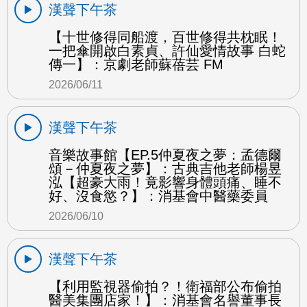
漢聲下午茶
【十世修得同船渡，百世修得共枕眠！
一把傘開啟白素貞、許仙愛情故事 白蛇
傳一】：京劇老師蘇蓓芸 FM
2026/06/11
漢聲下午茶
音樂故事館【EP.5仲夏夜之夢：孟德爾
頌－仲夏夜之夢】：古典吉他老師楊昱
泓【超豪大雨！竟影響身體頭痛、睡不
好、沒食慾？】：消基會中醫藥委員
2026/06/10
漢聲下午茶
【利用監視器偷拍？！衛福部公布偷拍
醫美集團店家！】：消基會名譽董事長