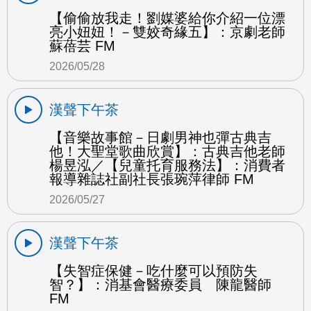
【偷偷放我走！劉媒婆給你介紹一位漂
亮小妞妞！－雙姣奇緣五】：京劇老師
蘇蓓芸 FM
2026/05/28
漢聲下午茶
【音樂故事館－日劇男神也彈古典吉
他！大聖堂歌曲欣賞】：古典吉他老師
楊昱泓／【兒童托育服務法】：消費者
報導雜誌社副社長張琬萍律師 FM
2026/05/27
漢聲下午茶
【失智症保健－吃什麼可以預防失
智？】：消基會醫療委員 陳龍醫師
FM