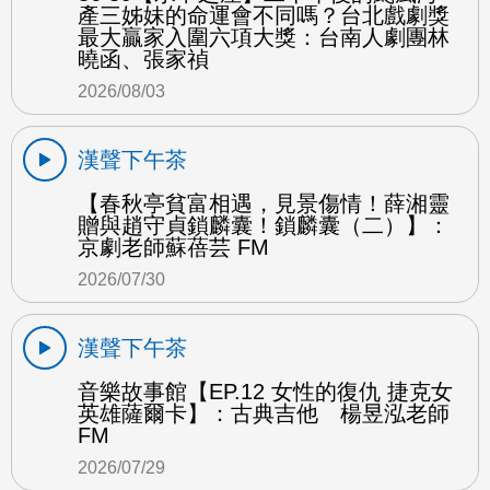
產三姊妹的命運會不同嗎？台北戲劇獎
最大贏家入圍六項大獎：台南人劇團林
曉函、張家禎
2026/08/03
漢聲下午茶
【春秋亭貧富相遇，見景傷情！薛湘靈
贈與趙守貞鎖麟囊！鎖麟囊（二）】：
京劇老師蘇蓓芸 FM
2026/07/30
漢聲下午茶
音樂故事館【EP.12 女性的復仇 捷克女
英雄薩爾卡】：古典吉他 楊昱泓老師
FM
2026/07/29