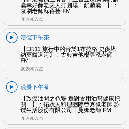
囊幸好薛老夫人打圓場！鎖麟囊一】：
京劇老師蘇蓓芸 FM
2026/07/23
漢聲下午茶
【EP.11 旅行中的音樂1布拉格 史麥塔
納莫爾道河】：古典吉他楊昱泓老師
FM
2026/07/22
漢聲下午茶
【致癌油聞之色變 選對食用油幫健康把
關！】：拓蔬人料理團隊曾秀微老師 詠
鑠生活股份有限公司王曼娜老師 FM
2026/07/21