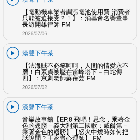
【電動機車業者調漲電池使用費 消費者
只能被迫接受？！】：消基會名譽董事
長游開雄律師 FM
2026/07/06
漢聲下午茶
【法海賊不必笑呵呵，人間的情愛永不
磨！白素貞被壓在雷峰塔下－白蛇傳
四】：京劇老師蘇蓓芸 FM
2026/07/02
漢聲下午茶
音樂故事館【EP.8 飛吧！思念，乘著金
色的翅膀－義大利第二國歌：威爾第－
乘著金色的翅膀】【怒火中燒時如何把
話說開？王家齊心理師】 FM