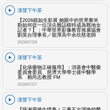
漢聲下午茶
【2026鏡如生影展 她眼中的世界黎米
勒如何從一位頂尖雜誌模特成為戰地女
記者？】：中華世界影像教育推廣協會
劉英台理事長／龍潭高中余欣慈老師
2026/07/28
漢聲下午茶
【化痰藥物正確服用】：消基會中醫藥
委員會委員、慈濟大學學士後中醫學
系 賴尚志教授 FM
2026/07/27
漢聲下午茶
【薛湘靈嬌生慣養！三番五次調換鎖麟