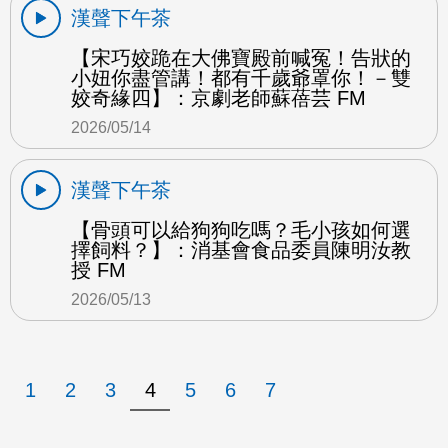
漢聲下午茶
【宋巧姣跪在大佛寶殿前喊冤！告狀的
小妞你盡管講！都有千歲爺罩你！－雙
姣奇緣四】：京劇老師蘇蓓芸 FM
2026/05/14
漢聲下午茶
【骨頭可以給狗狗吃嗎？毛小孩如何選
擇飼料？】：消基會食品委員陳明汝教
授 FM
2026/05/13
1
2
3
4
5
6
7