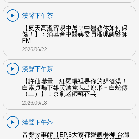
漢聲下午茶
【夏天高溫容易中暑？中醫教你如何保
健！】：消基會中醫藥委員潘珮蘭醫師
FM
2026/06/22
漢聲下午茶
【許仙嚇暈！紅羅帳裡是你的醒酒湯！
白素貞喝下雄黃酒竟現出原形－白蛇傳
（二）】：京劇老師蘇蓓芸
2026/06/18
漢聲下午茶
音樂故事館【EP.6大家都愛聽楊柳 台灣