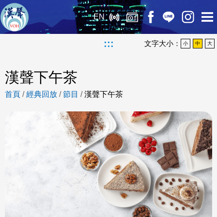
EN
:::
文字大小：
小
中
大
漢聲下午茶
首頁
/
經典回放
/
節目
/
漢聲下午茶