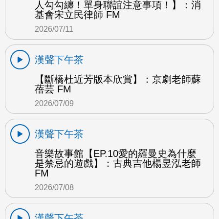
人勾勾纏！單身聯誼注意事項！】：消
基會宋立民律師 FM
2026/07/11
漢聲下午茶
【斷橋杜近芳版本欣賞】：京劇老師蘇
蓓芸 FM
2026/07/09
漢聲下午茶
音樂故事館【EP.10愛的羅曼史為什麼
是禁忌的遊戲】：古典吉他楊昱泓老師
FM
2026/07/08
漢聲下午茶