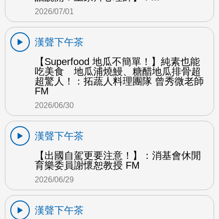
2026/07/01
漢聲下午茶
【Superfood 地瓜不簡單！】純素也能
吃美食 地瓜浦燒鰻、糖醋地瓜排骨超
超驚人！：拓蔬人料理團隊 曾秀微老師
FM
2026/06/30
漢聲下午茶
【出國自駕更要注意！】：消基會休閒
育樂委員謝懷恕教授 FM
2026/06/29
漢聲下午茶