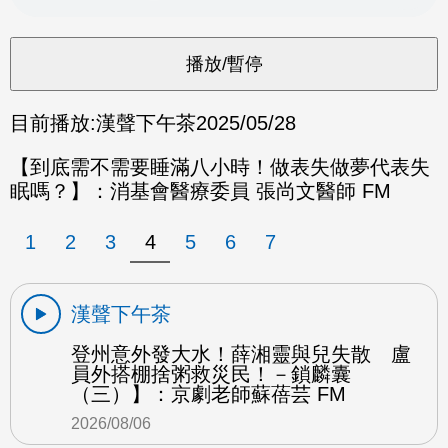
目前播放:
漢聲下午茶
2025/05/28
【到底需不需要睡滿八小時！做表失做夢代表失
眠嗎？】：消基會醫療委員 張尚文醫師 FM
1
2
3
4
5
6
7
漢聲下午茶
登州意外發大水！薛湘靈與兒失散 盧
員外搭棚捨粥救災民！－鎖麟囊
（三）】：京劇老師蘇蓓芸 FM
2026/08/06