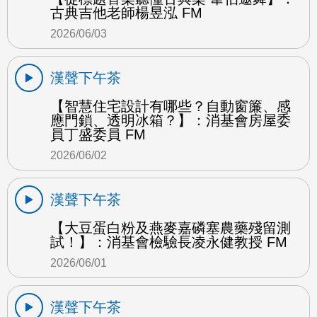
古典吉他老師楊昱泓 FM
2026/06/03
漢聲下午茶
【智慧住宅設計有哪些？自動窗簾、感
應門鎖、透明冰箱？】：消基會房屋委
員丁盛委員 FM
2026/06/02
漢聲下午茶
【大豆蛋白粉及燕麥嘉磷塞農藥殘留測
試！】：消基會檢驗長凌永健教授 FM
2026/06/01
漢聲下午茶