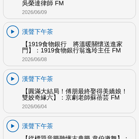
吳榮達律師 FM
2026/06/09
漢聲下午茶
【1919食物銀行 將溫暖關懷送進家
門】：1919食物銀行翁逸玲主任 FM
2026/06/08
漢聲下午茶
【圓滿大結局！傅朋最終娶得美嬌娘！
雙姣奇緣六】：京劇老師蘇蓓芸 FM
2026/06/04
漢聲下午茶
【從標題音樂聽懂古典樂 韋伯邀舞】：