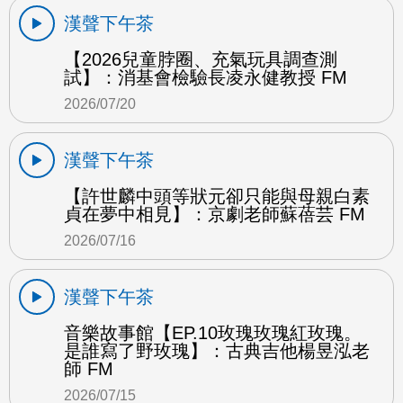
漢聲下午茶
【2026兒童脖圈、充氣玩具調查測
試】：消基會檢驗長凌永健教授 FM
2026/07/20
漢聲下午茶
【許世麟中頭等狀元卻只能與母親白素
貞在夢中相見】：京劇老師蘇蓓芸 FM
2026/07/16
漢聲下午茶
音樂故事館【EP.10玫瑰玫瑰紅玫瑰。
是誰寫了野玫瑰】：古典吉他楊昱泓老
師 FM
2026/07/15