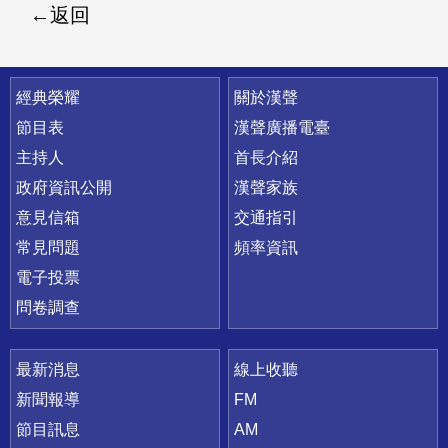
返回
快速連結
經典榮耀
關於漢聲
節目表
漢聲廣播電臺
主持人
首長介紹
政府資訊公開
漢聲家族
意見信箱
交通指引
常見問題
頻率資訊
電子投票
問卷調查
最新消息
線上收聽
新聞報導
FM
節目訊息
AM