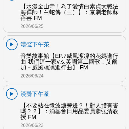
【水漫金山寺！為了愛情白素貞大戰法
海禪師！白蛇傳（三）】：京劇老師蘇
蓓芸 FM
2026/06/25
漢聲下午茶
音樂故事館【EP.7威風凜凜的花媽進行
曲 我們這一家v.s.英國第二國歌：艾爾
加－威風凜凜進行曲】 FM
2026/06/24
漢聲下午茶
【不要站在微波爐旁邊？！對人體有害
嗎？？】：消基會日用品委員蕭弘清教
授 FM
2026/06/23