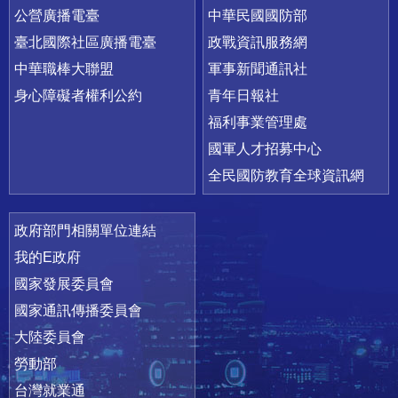
公營廣播電臺
中華民國國防部
臺北國際社區廣播電臺
政戰資訊服務網
中華職棒大聯盟
軍事新聞通訊社
身心障礙者權利公約
青年日報社
福利事業管理處
國軍人才招募中心
全民國防教育全球資訊網
政府部門相關單位連結
我的E政府
國家發展委員會
國家通訊傳播委員會
大陸委員會
勞動部
台灣就業通