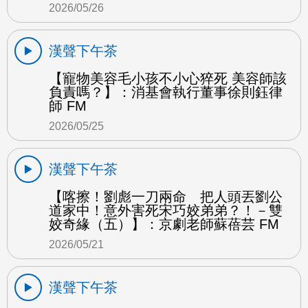
2026/05/26
漢聲下午茶
【寵物美容毛小孩不小心猝死 美容師該
負責嗎？】：消基會執行董事徐則鈺律
師 FM
2026/05/25
漢聲下午茶
【喀擦！劉彪一刀兩命 把人頭丟劉公
道家中！意外害死宋巧姣弟弟？！－雙
姣奇緣（五）】：京劇老師蘇蓓芸 FM
2026/05/21
漢聲下午茶