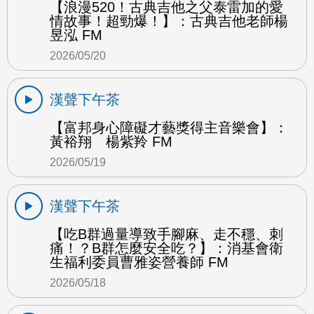
【浪漫520！古典吉他之父泰雷加的愛
情故事！超勁爆！】：古典吉他老師楊
昱泓 FM
2026/05/20
漢聲下午茶
【富邦身心障礙才藝獎得主音樂會】：
黃裕翔 楊紫羚 FM
2026/05/19
漢聲下午茶
【吃B群過量導致手腳麻、走不穩、刺
痛！？B群怎麼安全吃？】：消基會衛
生福利委員曹雅姿營養師 FM
2026/05/18