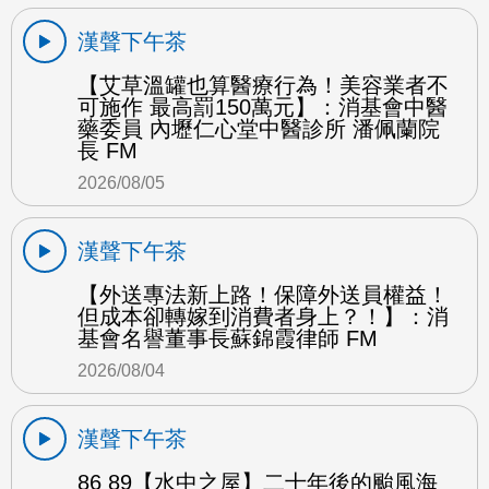
漢聲下午茶
【艾草溫罐也算醫療行為！美容業者不
可施作 最高罰150萬元】：消基會中醫
藥委員 內壢仁心堂中醫診所 潘佩蘭院
長 FM
2026/08/05
漢聲下午茶
【外送專法新上路！保障外送員權益！
但成本卻轉嫁到消費者身上？！】：消
基會名譽董事長蘇錦霞律師 FM
2026/08/04
漢聲下午茶
86 89【水中之屋】二十年後的颱風海