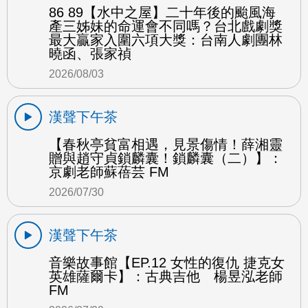
86 89【水中之屋】二十年後的颱風海
產三姊妹的命運會不同嗎？台北戲劇獎
最大贏家入圍六項大獎：台南人劇團林
曉函、張家禎
2026/08/03
漢聲下午茶
【春秋亭貧富相遇，見景傷情！薛湘靈
贈與趙守貞鎖麟囊！鎖麟囊（二）】：
京劇老師蘇蓓芸 FM
2026/07/30
漢聲下午茶
音樂故事館【EP.12 女性的復仇 捷克女
英雄薩爾卡】：古典吉他 楊昱泓老師
FM