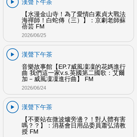
漢聲下午茶
【水漫金山寺！為了愛情白素貞大戰法
海禪師！白蛇傳（三）】：京劇老師蘇
蓓芸 FM
2026/06/25
漢聲下午茶
音樂故事館【EP.7威風凜凜的花媽進行
曲 我們這一家v.s.英國第二國歌：艾爾
加－威風凜凜進行曲】 FM
2026/06/24
漢聲下午茶
【不要站在微波爐旁邊？！對人體有害
嗎？？】：消基會日用品委員蕭弘清教
授 FM