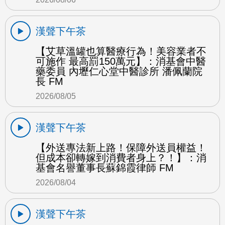
漢聲下午茶
【艾草溫罐也算醫療行為！美容業者不
可施作 最高罰150萬元】：消基會中醫
藥委員 內壢仁心堂中醫診所 潘佩蘭院
長 FM
2026/08/05
漢聲下午茶
【外送專法新上路！保障外送員權益！
但成本卻轉嫁到消費者身上？！】：消
基會名譽董事長蘇錦霞律師 FM
2026/08/04
漢聲下午茶