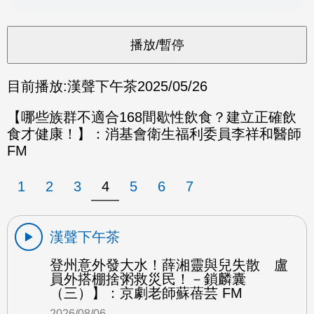
目前播放:
漢聲下午茶
2025/05/26
【哪些族群不適合168間歇性飲食？建立正確飲
食才健康！】：消基會衛生福利委員李祥和醫師
FM
1
2
3
4
5
6
7
漢聲下午茶
登州意外發大水！薛湘靈與兒失散 盧
員外搭棚捨粥救災民！－鎖麟囊
（三）】：京劇老師蘇蓓芸 FM
2026/08/06