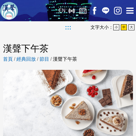
EN
:::
文字大小：
小
中
大
漢聲下午茶
首頁
/
經典回放
/
節目
/
漢聲下午茶