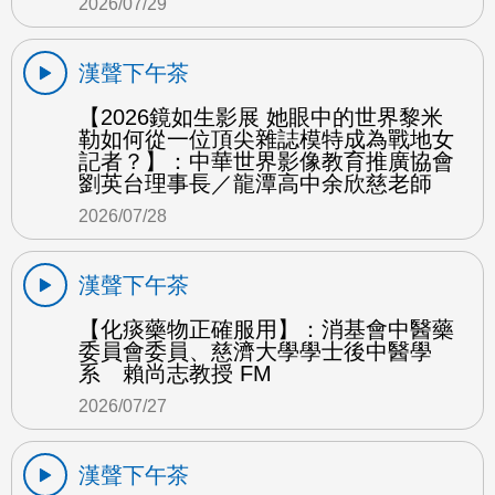
2026/07/29
漢聲下午茶
【2026鏡如生影展 她眼中的世界黎米
勒如何從一位頂尖雜誌模特成為戰地女
記者？】：中華世界影像教育推廣協會
劉英台理事長／龍潭高中余欣慈老師
2026/07/28
漢聲下午茶
【化痰藥物正確服用】：消基會中醫藥
委員會委員、慈濟大學學士後中醫學
系 賴尚志教授 FM
2026/07/27
漢聲下午茶