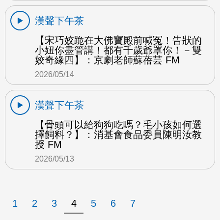
漢聲下午茶
【宋巧姣跪在大佛寶殿前喊冤！告狀的
小妞你盡管講！都有千歲爺罩你！－雙
姣奇緣四】：京劇老師蘇蓓芸 FM
2026/05/14
漢聲下午茶
【骨頭可以給狗狗吃嗎？毛小孩如何選
擇飼料？】：消基會食品委員陳明汝教
授 FM
2026/05/13
1
2
3
4
5
6
7