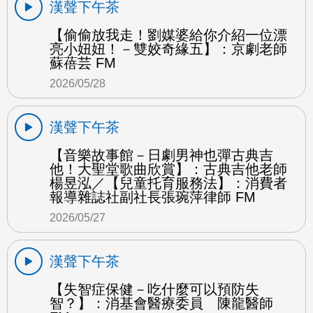
漢聲下午茶
【偷偷放我走！劉媒婆給你介紹一位漂
亮小妞妞！－雙姣奇緣五】：京劇老師
蘇蓓芸 FM
2026/05/28
漢聲下午茶
【音樂故事館－日劇男神也彈古典吉
他！大聖堂歌曲欣賞】：古典吉他老師
楊昱泓／【兒童托育服務法】：消費者
報導雜誌社副社長張琬萍律師 FM
2026/05/27
漢聲下午茶
【失智症保健－吃什麼可以預防失
智？】：消基會醫療委員 陳龍醫師