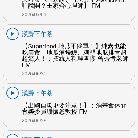
話說開？王家齊心理師】 FM
2026/07/01
漢聲下午茶
【Superfood 地瓜不簡單！】純素也能
吃美食 地瓜浦燒鰻、糖醋地瓜排骨超
超驚人！：拓蔬人料理團隊 曾秀微老師
FM
2026/06/30
漢聲下午茶
【出國自駕更要注意！】：消基會休閒
育樂委員謝懷恕教授 FM
2026/06/29