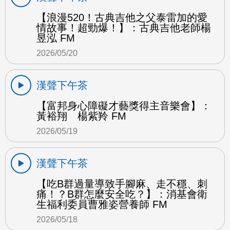
【浪漫520！古典吉他之父泰雷加的愛
情故事！超勁爆！】：古典吉他老師楊
昱泓 FM
2026/05/20
漢聲下午茶
【富邦身心障礙才藝獎得主音樂會】：
黃裕翔 楊紫羚 FM
2026/05/19
漢聲下午茶
【吃B群過量導致手腳麻、走不穩、刺
痛！？B群怎麼安全吃？】：消基會衛
生福利委員曹雅姿營養師 FM
2026/05/18