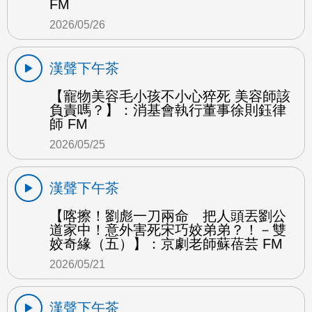
FM
2026/05/26
漢聲下午茶
【寵物美容毛小孩不小心猝死 美容師該
負責嗎？】：消基會執行董事徐則鈺律
師 FM
2026/05/25
漢聲下午茶
【喀擦！劉彪一刀兩命 把人頭丟劉公
道家中！意外害死宋巧姣弟弟？！－雙
姣奇緣（五）】：京劇老師蘇蓓芸 FM
2026/05/21
漢聲下午茶