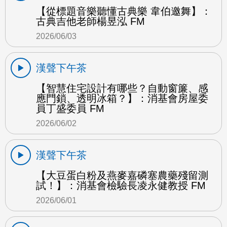
【從標題音樂聽懂古典樂 韋伯邀舞】：
古典吉他老師楊昱泓 FM
2026/06/03
漢聲下午茶
【智慧住宅設計有哪些？自動窗簾、感
應門鎖、透明冰箱？】：消基會房屋委
員丁盛委員 FM
2026/06/02
漢聲下午茶
【大豆蛋白粉及燕麥嘉磷塞農藥殘留測
試！】：消基會檢驗長凌永健教授 FM
2026/06/01