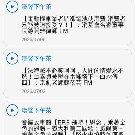
漢聲下午茶
【電動機車業者調漲電池使用費 消費者
只能被迫接受？！】：消基會名譽董事
長游開雄律師 FM
2026/07/06
漢聲下午茶
【法海賊不必笑呵呵，人間的情愛永不
磨！白素貞被壓在雷峰塔下－白蛇傳
四】：京劇老師蘇蓓芸 FM
2026/07/02
漢聲下午茶
音樂故事館【EP.8 飛吧！思念，乘著金
色的翅膀－義大利第二國歌：威爾第－
乘著金色的翅膀】【怒火中燒時如何把