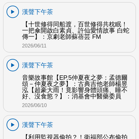
漢聲下午茶
【十世修得同船渡，百世修得共枕眠！
一把傘開啟白素貞、許仙愛情故事 白蛇
傳一】：京劇老師蘇蓓芸 FM
2026/06/11
漢聲下午茶
音樂故事館【EP.5仲夏夜之夢：孟德爾
頌－仲夏夜之夢】：古典吉他老師楊昱
泓【超豪大雨！竟影響身體頭痛、睡不
好、沒食慾？】：消基會中醫藥委員
2026/06/10
漢聲下午茶
【利用監視器偷拍？！衛福部公布偷拍