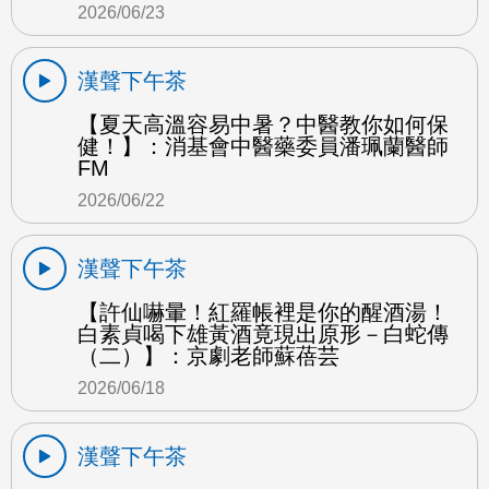
2026/06/23
漢聲下午茶
【夏天高溫容易中暑？中醫教你如何保
健！】：消基會中醫藥委員潘珮蘭醫師
FM
2026/06/22
漢聲下午茶
【許仙嚇暈！紅羅帳裡是你的醒酒湯！
白素貞喝下雄黃酒竟現出原形－白蛇傳
（二）】：京劇老師蘇蓓芸
2026/06/18
漢聲下午茶