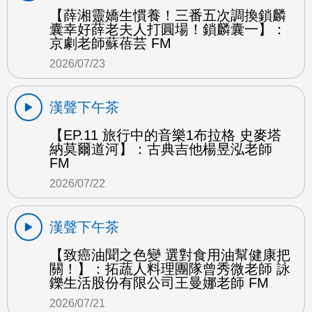
【薛湘靈嬌生慣養！三番五次調換鎖麟
囊幸好薛老夫人打圓場！鎖麟囊一】：
京劇老師蘇蓓芸 FM
2026/07/23
漢聲下午茶
【EP.11 旅行中的音樂1布拉格 史麥塔
納莫爾道河】：古典吉他楊昱泓老師
FM
2026/07/22
漢聲下午茶
【致癌油聞之色變 選對食用油幫健康把
關！】：拓蔬人料理團隊曾秀微老師 詠
鑠生活股份有限公司王曼娜老師 FM
2026/07/21