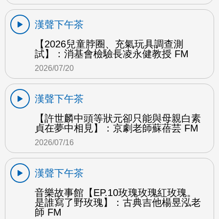
漢聲下午茶
【2026兒童脖圈、充氣玩具調查測
試】：消基會檢驗長凌永健教授 FM
2026/07/20
漢聲下午茶
【許世麟中頭等狀元卻只能與母親白素
貞在夢中相見】：京劇老師蘇蓓芸 FM
2026/07/16
漢聲下午茶
音樂故事館【EP.10玫瑰玫瑰紅玫瑰。
是誰寫了野玫瑰】：古典吉他楊昱泓老
師 FM