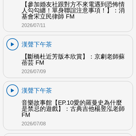
【參加婚友社跟對方不來電遇到恐怖情
人勾勾纏！單身聯誼注意事項！】：消
基會宋立民律師 FM
2026/07/11
漢聲下午茶
【斷橋杜近芳版本欣賞】：京劇老師蘇
蓓芸 FM
2026/07/09
漢聲下午茶
音樂故事館【EP.10愛的羅曼史為什麼
是禁忌的遊戲】：古典吉他楊昱泓老師
FM
2026/07/08