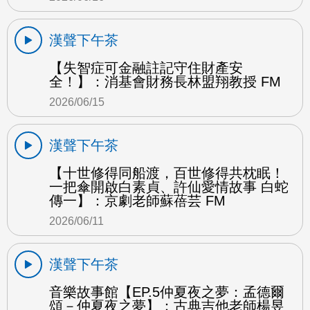
漢聲下午茶
【失智症可金融註記守住財產安
全！】：消基會財務長林盟翔教授 FM
2026/06/15
漢聲下午茶
【十世修得同船渡，百世修得共枕眠！
一把傘開啟白素貞、許仙愛情故事 白蛇
傳一】：京劇老師蘇蓓芸 FM
2026/06/11
漢聲下午茶
音樂故事館【EP.5仲夏夜之夢：孟德爾
頌－仲夏夜之夢】：古典吉他老師楊昱