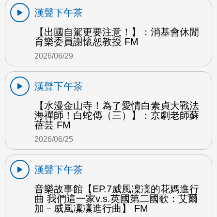
漢聲下午茶
【出國自駕更要注意！】：消基會休閒
育樂委員謝懷恕教授 FM
2026/06/29
漢聲下午茶
【水漫金山寺！為了愛情白素貞大戰法
海禪師！白蛇傳（三）】：京劇老師蘇
蓓芸 FM
2026/06/25
漢聲下午茶
音樂故事館【EP.7威風凜凜的花媽進行
曲 我們這一家v.s.英國第二國歌：艾爾
加－威風凜凜進行曲】 FM