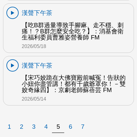
漢聲下午茶
【吃B群過量導致手腳麻、走不穩、刺
痛！？B群怎麼安全吃？】：消基會衛
生福利委員曹雅姿營養師 FM
2026/05/18
漢聲下午茶
【宋巧姣跪在大佛寶殿前喊冤！告狀的
小妞你盡管講！都有千歲爺罩你！－雙
姣奇緣四】：京劇老師蘇蓓芸 FM
2026/05/14
1
2
3
4
5
6
7