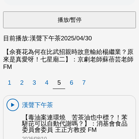
目前播放:
漢聲下午茶
2025/04/30
【佘賽花為何在比武招親時故意輸給楊繼業？原
來是真愛呀！七星廟二】：京劇老師蘇蓓芸老師
FM
1
2
3
4
5
6
7
漢聲下午茶
【毒油案連環燒 苦茶油也中標？！苯
駢芘可以自動代謝嗎？】：消基會食品
委員會委員 王正方教授 FM
2026/08/10