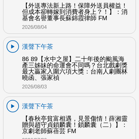
【外送專法新上路！保障外送員權益！
但成本卻轉嫁到消費者身上？！】：消
基會名譽董事長蘇錦霞律師 FM
2026/08/04
漢聲下午茶
86 89【水中之屋】二十年後的颱風海
產三姊妹的命運會不同嗎？台北戲劇獎
最大贏家入圍六項大獎：台南人劇團林
曉函、張家禎
2026/08/03
漢聲下午茶
【春秋亭貧富相遇，見景傷情！薛湘靈
贈與趙守貞鎖麟囊！鎖麟囊（二）】：
京劇老師蘇蓓芸 FM