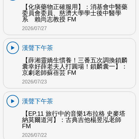
【化痰藥物正確服用】：消基會中醫藥
委員會委員、慈濟大學學士後中醫學
系 賴尚志教授 FM
2026/07/27
漢聲下午茶
【薛湘靈嬌生慣養！三番五次調換鎖麟
囊幸好薛老夫人打圓場！鎖麟囊一】：
京劇老師蘇蓓芸 FM
2026/07/23
漢聲下午茶
【EP.11 旅行中的音樂1布拉格 史麥塔
納莫爾道河】：古典吉他楊昱泓老師
FM
2026/07/22