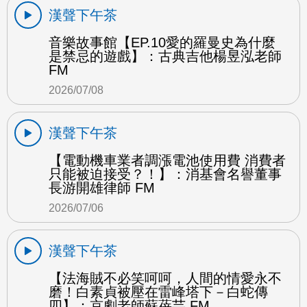
漢聲下午茶
音樂故事館【EP.10愛的羅曼史為什麼
是禁忌的遊戲】：古典吉他楊昱泓老師
FM
2026/07/08
漢聲下午茶
【電動機車業者調漲電池使用費 消費者
只能被迫接受？！】：消基會名譽董事
長游開雄律師 FM
2026/07/06
漢聲下午茶
【法海賊不必笑呵呵，人間的情愛永不
磨！白素貞被壓在雷峰塔下－白蛇傳
四】：京劇老師蘇蓓芸 FM