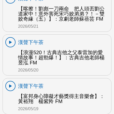
【喀擦！劉彪一刀兩命 把人頭丟劉公
道家中！意外害死宋巧姣弟弟？！－雙
姣奇緣（五）】：京劇老師蘇蓓芸 FM
2026/05/21
漢聲下午茶
【浪漫520！古典吉他之父泰雷加的愛
情故事！超勁爆！】：古典吉他老師楊
昱泓 FM
2026/05/20
漢聲下午茶
【富邦身心障礙才藝獎得主音樂會】：
黃裕翔 楊紫羚 FM
2026/05/19