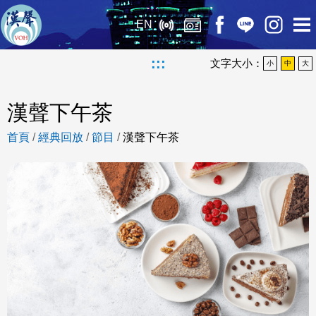
EN
:::
文字大小：
小
中
大
漢聲下午茶
首頁
/
經典回放
/
節目
/
漢聲下午茶