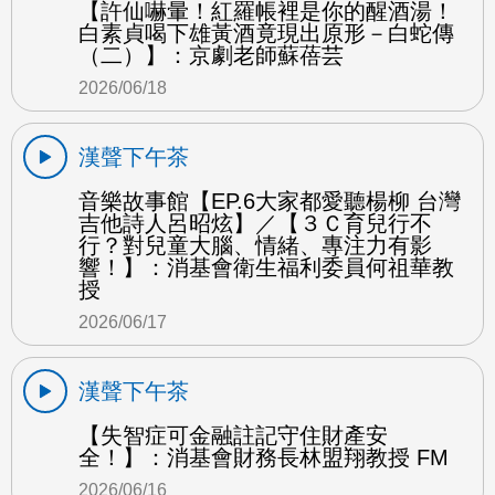
【許仙嚇暈！紅羅帳裡是你的醒酒湯！
白素貞喝下雄黃酒竟現出原形－白蛇傳
（二）】：京劇老師蘇蓓芸
2026/06/18
漢聲下午茶
音樂故事館【EP.6大家都愛聽楊柳 台灣
吉他詩人呂昭炫】／【３Ｃ育兒行不
行？對兒童大腦、情緒、專注力有影
響！】：消基會衛生福利委員何祖華教
授
2026/06/17
漢聲下午茶
【失智症可金融註記守住財產安
全！】：消基會財務長林盟翔教授 FM
2026/06/16