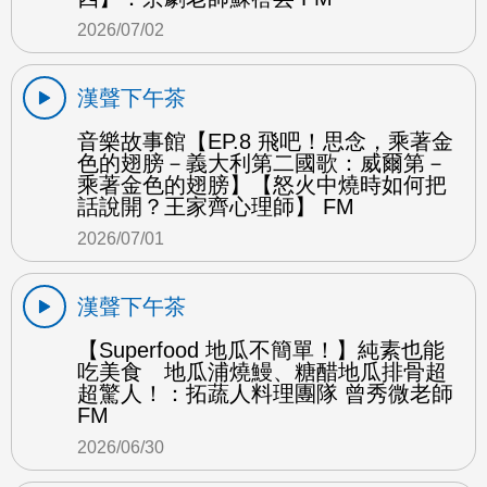
2026/07/02
漢聲下午茶
音樂故事館【EP.8 飛吧！思念，乘著金
色的翅膀－義大利第二國歌：威爾第－
乘著金色的翅膀】【怒火中燒時如何把
話說開？王家齊心理師】 FM
2026/07/01
漢聲下午茶
【Superfood 地瓜不簡單！】純素也能
吃美食 地瓜浦燒鰻、糖醋地瓜排骨超
超驚人！：拓蔬人料理團隊 曾秀微老師
FM
2026/06/30