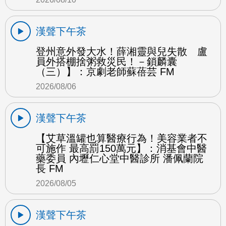
漢聲下午茶
登州意外發大水！薛湘靈與兒失散 盧
員外搭棚捨粥救災民！－鎖麟囊
（三）】：京劇老師蘇蓓芸 FM
2026/08/06
漢聲下午茶
【艾草溫罐也算醫療行為！美容業者不
可施作 最高罰150萬元】：消基會中醫
藥委員 內壢仁心堂中醫診所 潘佩蘭院
長 FM
2026/08/05
漢聲下午茶