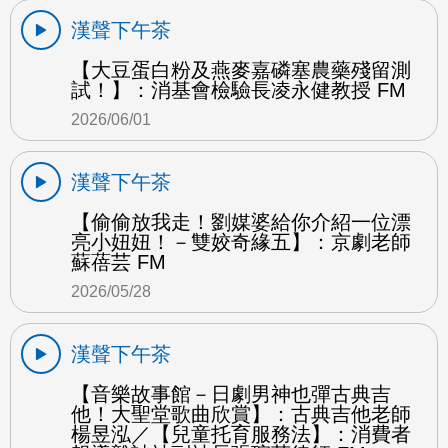
漢聲下午茶
【大豆蛋白粉及燕麥嘉磷塞農藥殘留測
試！】：消基會檢驗長凌永健教授 FM
2026/06/01
漢聲下午茶
【偷偷放我走！劉媒婆給你介紹一位漂
亮小妞妞！－雙姣奇緣五】：京劇老師
蘇蓓芸 FM
2026/05/28
漢聲下午茶
【音樂故事館－日劇男神也彈古典吉
他！大聖堂歌曲欣賞】：古典吉他老師
楊昱泓／【兒童托育服務法】：消費者