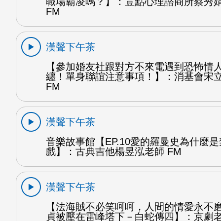
職場霸凌嗎？】：荳點心理諮商所蔡秀
FM
漢聲下午茶
【參加婚友社跟對方不來電遇到恐怖情
纏！單身聯誼注意事項！】：消基會宋
FM
漢聲下午茶
音樂故事館【EP.10愛的羅曼史為什麼
戲】：古典吉他楊昱泓老師 FM
漢聲下午茶
【法海賊不必笑呵呵，人間的情愛永不
貞被壓在雷峰塔下－白蛇傳四】：京劇