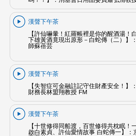
漢聲下午茶
【許仙嚇暈！紅羅帳裡是你的醒酒湯！
下雄黃酒竟現出原形－白蛇傳（二）】
師蘇蓓芸
漢聲下午茶
【失智症可金融註記守住財產安全！】
財務長林盟翔教授 FM
漢聲下午茶
【十世修得同船渡，百世修得共枕眠！
啟白素貞、許仙愛情故事 白蛇傳一】：