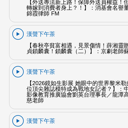
【外送專法新上路！保障外送員權益！
轉嫁到消費者身上？！】：消基會名譽
錦霞律師 FM
漢聲下午茶
【春秋亭貧富相遇，見景傷情！薛湘靈
貞鎖麟囊！鎖麟囊（二）】：京劇老師蘇
漢聲下午茶
【2026鏡如生影展 她眼中的世界黎米
位頂尖雜誌模特成為戰地女記者？】：
影像教育推廣協會劉英台理事長／龍潭
慈老師
漢聲下午茶