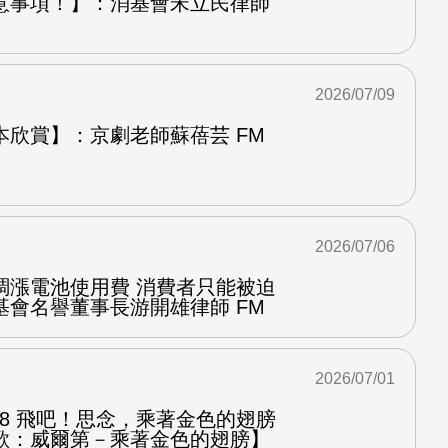
意事項！】：消基會宋立民律師
2026/07/09
本欣賞】：京劇老師蘇蓓芸 FM
2026/07/06
調漲電池使用費 消費者只能被迫
基會名譽董事長游開雄律師 FM
2026/07/01
.8 飛吧！思念，乘著金色的翅膀
歌：威爾第－乘著金色的翅膀】