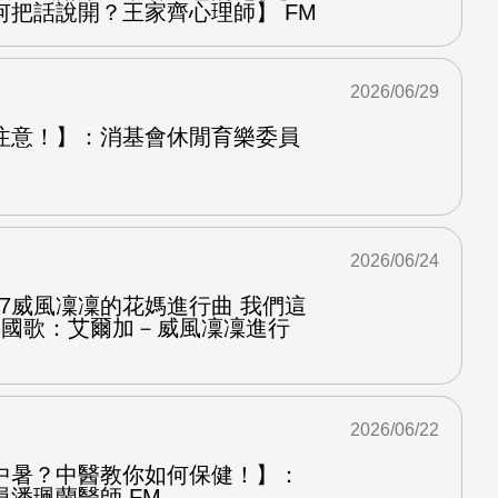
何把話說開？王家齊心理師】 FM
2026/06/29
注意！】：消基會休閒育樂委員
2026/06/24
.7威風凜凜的花媽進行曲 我們這
第二國歌：艾爾加－威風凜凜進行
2026/06/22
中暑？中醫教你如何保健！】：
潘珮蘭醫師 FM