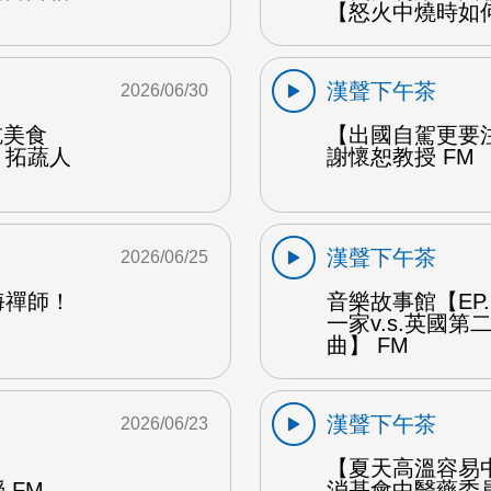
【怒火中燒時如
漢聲下午茶
2026/06/30
能吃美食
【出國自駕更要
：拓蔬人
謝懷恕教授 FM
漢聲下午茶
2026/06/25
海禪師！
音樂故事館【EP
一家v.s.英國
曲】 FM
漢聲下午茶
2026/06/23
【夏天高溫容易
 FM
消基會中醫藥委員