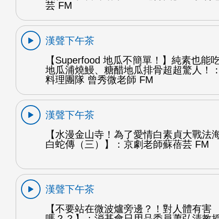
芸 FM
漢聲下午茶
【Superfood 地瓜不簡單！】純素也
地瓜浦燒鰻、糖醋地瓜排骨超超驚人！
料理團隊 曾秀微老師 FM
漢聲下午茶
【水漫金山寺！為了愛情白素貞大戰法
白蛇傳（三）】：京劇老師蘇蓓芸 FM
漢聲下午茶
【不要站在微波爐旁邊？！對人體有害
嗎？？】：消基會日用品委員蕭弘清教授