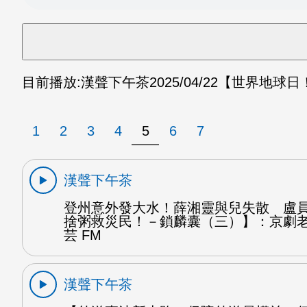
目前播放:
漢聲下午茶
2025/04/22
【世界地球日
1
2
3
4
5
6
7
漢聲下午茶
登州意外發大水！薛湘靈與兒失散 盧
捨粥救災民！－鎖麟囊（三）】：京劇
芸 FM
漢聲下午茶