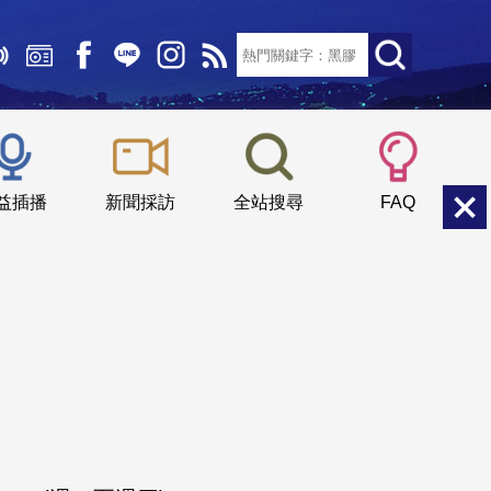
文字大小：
小
中
大
益插播
新聞採訪
全站搜尋
FAQ