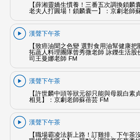
【薛湘靈嬌生慣養！三番五次調換鎖麟
老夫人打圓場！鎖麟囊一】：京劇老師蘇
漢聲下午茶
【致癌油聞之色變 選對食用油幫健康把
拓蔬人料理團隊曾秀微老師 詠鑠生活股
司王曼娜老師 FM
漢聲下午茶
【許世麟中頭等狀元卻只能與母親白素
相見】：京劇老師蘇蓓芸 FM
漢聲下午茶
【職場霸凌法新上路！訂雞排、下午茶