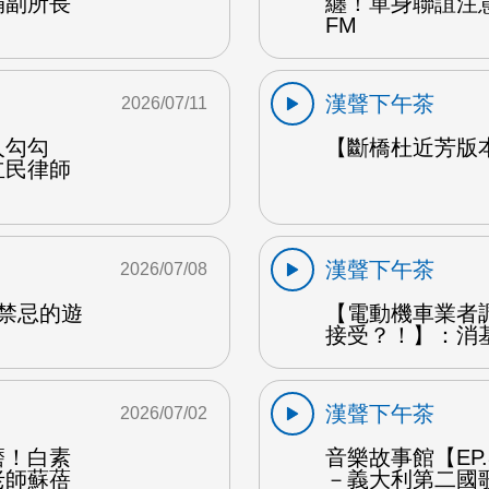
娟副所長
纏！單身聯誼注
FM
漢聲下午茶
2026/07/11
人勾勾
【斷橋杜近芳版
立民律師
漢聲下午茶
2026/07/08
是禁忌的遊
【電動機車業者
接受？！】：消
漢聲下午茶
2026/07/02
磨！白素
音樂故事館【EP
老師蘇蓓
－義大利第二國