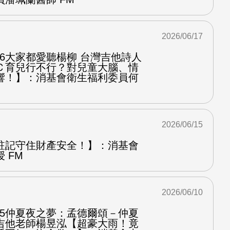
2026/06/17
.6大家都愛聽楊柳 台灣吉他詩人
Ｃ育兒行不行？對兒童大腦、情
響！】：消基會衛生福利委員何
2026/06/15
註記守住財產安全！】：消基會
 FM
2026/06/10
.5仲夏夜之夢：孟德爾頌－仲夏
吉他老師楊昱泓【超豪大雨！竟