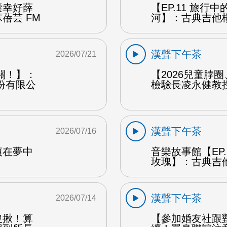
囊幸好薛
【EP.11 旅行
蓓芸 FM
河】：古典吉他楊
漢聲下午茶
2026/07/21
關！】：
【2026兒童脖
份有限公
檢驗長凌永健教授
漢聲下午茶
2026/07/16
貞在夢中
音樂故事館【EP
玫瑰】：古典吉他
漢聲下午茶
2026/07/14
沒揪！算
【參加婚友社跟