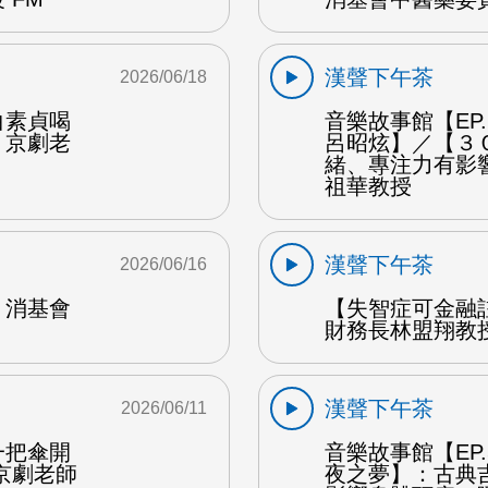
漢聲下午茶
2026/06/18
白素貞喝
音樂故事館【EP
：京劇老
呂昭炫】／【３
緒、專注力有影
祖華教授
漢聲下午茶
2026/06/16
：消基會
【失智症可金融
財務長林盟翔教授
漢聲下午茶
2026/06/11
一把傘開
音樂故事館【EP
京劇老師
夜之夢】：古典