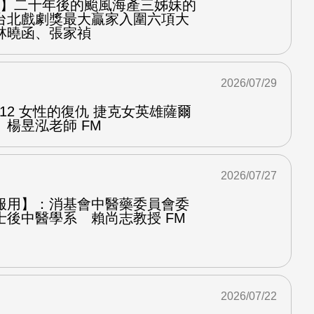
之屋】二十年後的颱風海產三姊妹的
台北戲劇獎最大贏家入圍六項大
林曉函、張家禎
2026/07/29
.12 女性的復仇 捷克女英雄薩爾
楊昱泓老師 FM
2026/07/27
服用】：消基會中醫藥委員會委
士後中醫學系 賴尚志教授 FM
2026/07/22