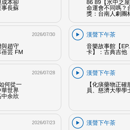
但成本卻
86 89【水中
董事長蘇
命運會不同嗎？
獎：台南人劇團
漢聲下午茶
2026/07/30
贈與趙守
音樂故事館【EP
蓓芸 FM
卡】：古典吉他 
漢聲下午茶
2026/07/28
勒如何從一
【化痰藥物正確
中華世界
員、慈濟大學學
高中余欣
漢聲下午茶
2026/07/23