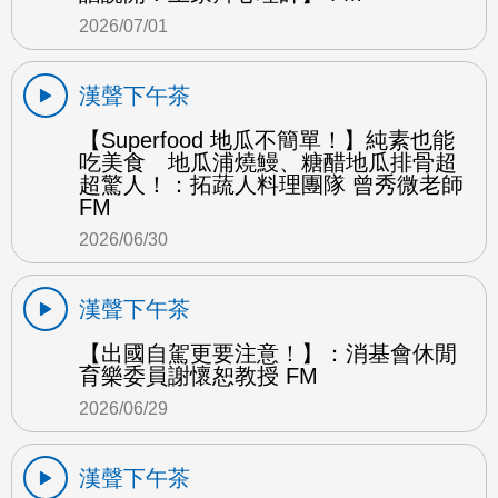
2026/07/01
漢聲下午茶
【Superfood 地瓜不簡單！】純素也能
吃美食 地瓜浦燒鰻、糖醋地瓜排骨超
超驚人！：拓蔬人料理團隊 曾秀微老師
FM
2026/06/30
漢聲下午茶
【出國自駕更要注意！】：消基會休閒
育樂委員謝懷恕教授 FM
2026/06/29
漢聲下午茶