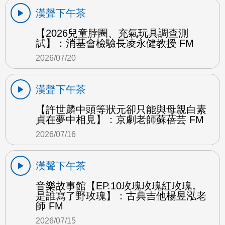
漢聲下午茶
【2026兒童脖圈、充氣玩具調查測
試】：消基會檢驗長凌永健教授 FM
2026/07/20
漢聲下午茶
【許世麟中頭等狀元卻只能與母親白素
貞在夢中相見】：京劇老師蘇蓓芸 FM
2026/07/16
漢聲下午茶
音樂故事館【EP.10玫瑰玫瑰紅玫瑰。
是誰寫了野玫瑰】：古典吉他楊昱泓老
師 FM
2026/07/15