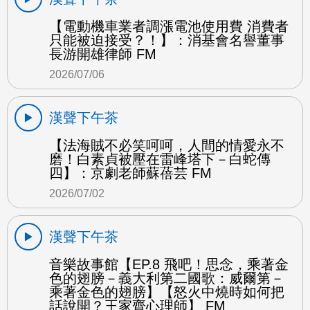
【電動機車業者調漲電池使用費 消費者
只能被迫接受？！】：消基會名譽董事
長游開雄律師 FM
2026/07/06
漢聲下午茶
【法海賊不必笑呵呵，人間的情愛永不
磨！白素貞被壓在雷峰塔下－白蛇傳
四】：京劇老師蘇蓓芸 FM
2026/07/02
漢聲下午茶
音樂故事館【EP.8 飛吧！思念，乘著金
色的翅膀－義大利第二國歌：威爾第－
乘著金色的翅膀】【怒火中燒時如何把
話說開？王家齊心理師】 FM