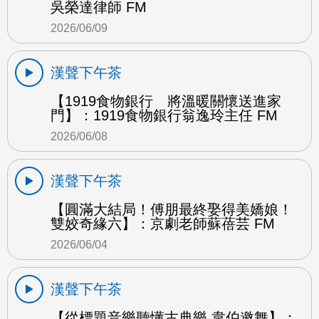
吳榮達律師 FM
2026/06/09
漢聲下午茶
【1919食物銀行 將溫暖關懷送進家
門】：1919食物銀行翁逸玲主任 FM
2026/06/08
漢聲下午茶
【圓滿大結局！傅朋最終娶得美嬌娘！
雙姣奇緣六】：京劇老師蘇蓓芸 FM
2026/06/04
漢聲下午茶
【從標題音樂聽懂古典樂 韋伯邀舞】：