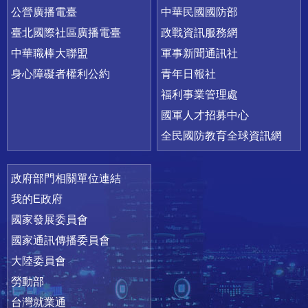
公營廣播電臺
中華民國國防部
臺北國際社區廣播電臺
政戰資訊服務網
中華職棒大聯盟
軍事新聞通訊社
身心障礙者權利公約
青年日報社
福利事業管理處
國軍人才招募中心
全民國防教育全球資訊網
政府部門相關單位連結
我的E政府
國家發展委員會
國家通訊傳播委員會
大陸委員會
勞動部
台灣就業通