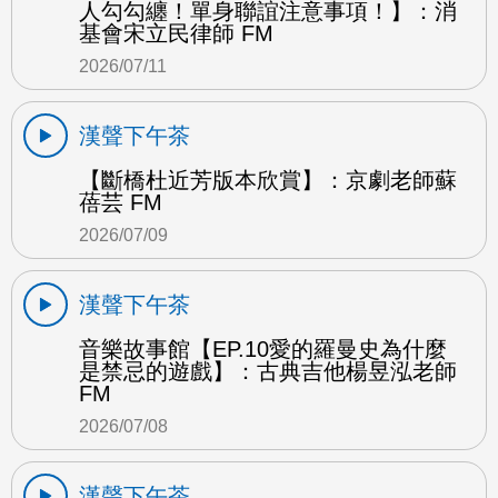
人勾勾纏！單身聯誼注意事項！】：消
基會宋立民律師 FM
2026/07/11
漢聲下午茶
【斷橋杜近芳版本欣賞】：京劇老師蘇
蓓芸 FM
2026/07/09
漢聲下午茶
音樂故事館【EP.10愛的羅曼史為什麼
是禁忌的遊戲】：古典吉他楊昱泓老師
FM
2026/07/08
漢聲下午茶