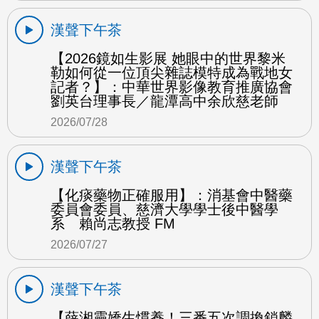
漢聲下午茶
【2026鏡如生影展 她眼中的世界黎米
勒如何從一位頂尖雜誌模特成為戰地女
記者？】：中華世界影像教育推廣協會
劉英台理事長／龍潭高中余欣慈老師
2026/07/28
漢聲下午茶
【化痰藥物正確服用】：消基會中醫藥
委員會委員、慈濟大學學士後中醫學
系 賴尚志教授 FM
2026/07/27
漢聲下午茶
【薛湘靈嬌生慣養！三番五次調換鎖麟