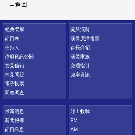
返回
快速連結
經典榮耀
關於漢聲
節目表
漢聲廣播電臺
主持人
首長介紹
政府資訊公開
漢聲家族
意見信箱
交通指引
常見問題
頻率資訊
電子投票
問卷調查
最新消息
線上收聽
新聞報導
FM
節目訊息
AM