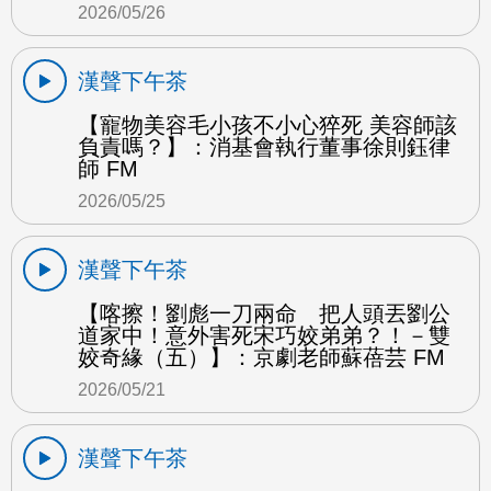
2026/05/26
漢聲下午茶
【寵物美容毛小孩不小心猝死 美容師該
負責嗎？】：消基會執行董事徐則鈺律
師 FM
2026/05/25
漢聲下午茶
【喀擦！劉彪一刀兩命 把人頭丟劉公
道家中！意外害死宋巧姣弟弟？！－雙
姣奇緣（五）】：京劇老師蘇蓓芸 FM
2026/05/21
漢聲下午茶