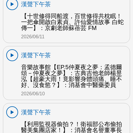
漢聲下午茶
【十世修得同船渡，百世修得共枕眠！
一把傘開啟白素貞、許仙愛情故事 白蛇
傳一】：京劇老師蘇蓓芸 FM
2026/06/11
漢聲下午茶
音樂故事館【EP.5仲夏夜之夢：孟德爾
頌－仲夏夜之夢】：古典吉他老師楊昱
泓【超豪大雨！竟影響身體頭痛、睡不
好、沒食慾？】：消基會中醫藥委員
2026/06/10
漢聲下午茶
【利用監視器偷拍？！衛福部公布偷拍
醫美集團店家！】：消基會名譽董事長