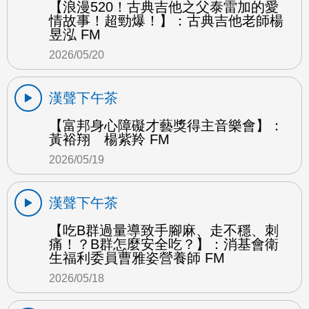
【浪漫520！古典吉他之父泰雷加的愛
情故事！超勁爆！】：古典吉他老師楊
昱泓 FM
2026/05/20
漢聲下午茶
【富邦身心障礙才藝獎得主音樂會】：
黃裕翔 楊紫羚 FM
2026/05/19
漢聲下午茶
【吃B群過量導致手腳麻、走不穩、刺
痛！？B群怎麼安全吃？】：消基會衛
生福利委員曹雅姿營養師 FM
2026/05/18