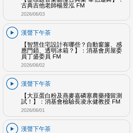
古典吉他老師楊昱泓 FM
2026/06/03
漢聲下午茶
【智慧住宅設計有哪些？自動窗簾、感
應門鎖、透明冰箱？】：消基會房屋委
員丁盛委員 FM
2026/06/02
漢聲下午茶
【大豆蛋白粉及燕麥嘉磷塞農藥殘留測
試！】：消基會檢驗長凌永健教授 FM
2026/06/01
漢聲下午茶