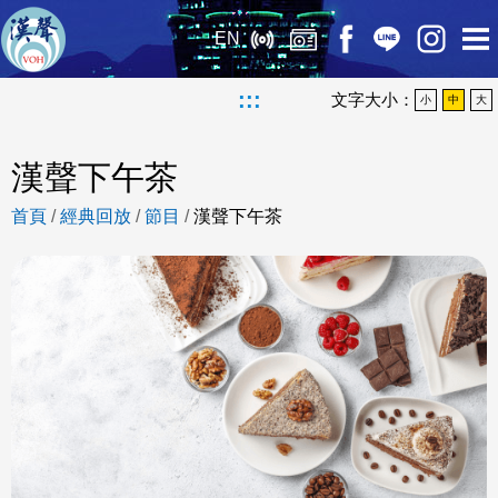
EN
:::
文字大小：
小
中
大
漢聲下午茶
首頁
/
經典回放
/
節目
/
漢聲下午茶