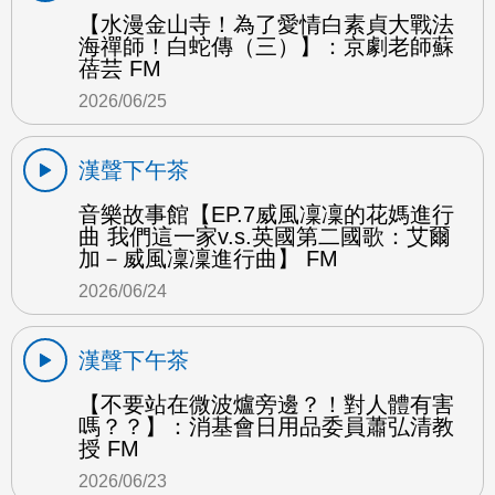
【水漫金山寺！為了愛情白素貞大戰法
海禪師！白蛇傳（三）】：京劇老師蘇
蓓芸 FM
2026/06/25
漢聲下午茶
音樂故事館【EP.7威風凜凜的花媽進行
曲 我們這一家v.s.英國第二國歌：艾爾
加－威風凜凜進行曲】 FM
2026/06/24
漢聲下午茶
【不要站在微波爐旁邊？！對人體有害
嗎？？】：消基會日用品委員蕭弘清教
授 FM
2026/06/23