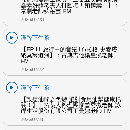
囊幸好薛老夫人打圓場！鎖麟囊一】：
京劇老師蘇蓓芸 FM
2026/07/23
漢聲下午茶
【EP.11 旅行中的音樂1布拉格 史麥塔
納莫爾道河】：古典吉他楊昱泓老師
FM
2026/07/22
漢聲下午茶
【致癌油聞之色變 選對食用油幫健康把
關！】：拓蔬人料理團隊曾秀微老師 詠
鑠生活股份有限公司王曼娜老師 FM
2026/07/21