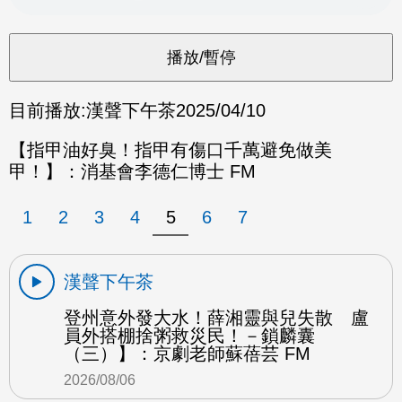
目前播放:
漢聲下午茶
2025/04/10
【指甲油好臭！指甲有傷口千萬避免做美
甲！】：消基會李德仁博士 FM
1
2
3
4
5
6
7
漢聲下午茶
登州意外發大水！薛湘靈與兒失散 盧
員外搭棚捨粥救災民！－鎖麟囊
（三）】：京劇老師蘇蓓芸 FM
2026/08/06