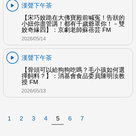
漢聲下午茶
【宋巧姣跪在大佛寶殿前喊冤！告狀的
小妞你盡管講！都有千歲爺罩你！－雙
姣奇緣四】：京劇老師蘇蓓芸 FM
2026/05/14
漢聲下午茶
【骨頭可以給狗狗吃嗎？毛小孩如何選
擇飼料？】：消基會食品委員陳明汝教
授 FM
2026/05/13
1
2
3
4
5
6
7