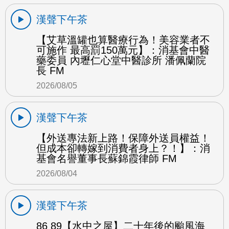
漢聲下午茶
【艾草溫罐也算醫療行為！美容業者不
可施作 最高罰150萬元】：消基會中醫
藥委員 內壢仁心堂中醫診所 潘佩蘭院
長 FM
2026/08/05
漢聲下午茶
【外送專法新上路！保障外送員權益！
但成本卻轉嫁到消費者身上？！】：消
基會名譽董事長蘇錦霞律師 FM
2026/08/04
漢聲下午茶
86 89【水中之屋】二十年後的颱風海