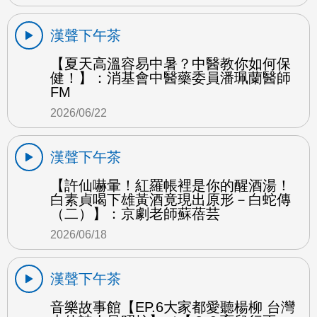
漢聲下午茶
【夏天高溫容易中暑？中醫教你如何保
健！】：消基會中醫藥委員潘珮蘭醫師
FM
2026/06/22
漢聲下午茶
【許仙嚇暈！紅羅帳裡是你的醒酒湯！
白素貞喝下雄黃酒竟現出原形－白蛇傳
（二）】：京劇老師蘇蓓芸
2026/06/18
漢聲下午茶
音樂故事館【EP.6大家都愛聽楊柳 台灣