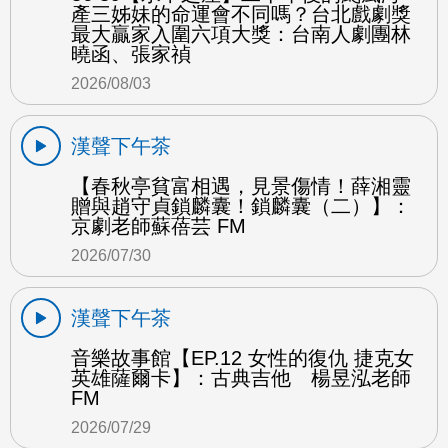
產三姊妹的命運會不同嗎？台北戲劇獎
最大贏家入圍六項大獎：台南人劇團林
曉函、張家禎
2026/08/03
漢聲下午茶
【春秋亭貧富相遇，見景傷情！薛湘靈
贈與趙守貞鎖麟囊！鎖麟囊（二）】：
京劇老師蘇蓓芸 FM
2026/07/30
漢聲下午茶
音樂故事館【EP.12 女性的復仇 捷克女
英雄薩爾卡】：古典吉他 楊昱泓老師
FM
2026/07/29