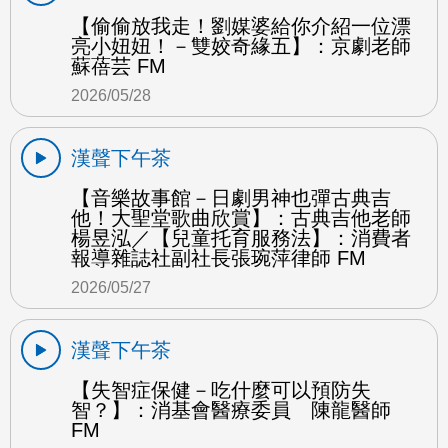
【偷偷放我走！劉媒婆給你介紹一位漂
亮小妞妞！－雙姣奇緣五】：京劇老師
蘇蓓芸 FM
2026/05/28
漢聲下午茶
【音樂故事館－日劇男神也彈古典吉
他！大聖堂歌曲欣賞】：古典吉他老師
楊昱泓／【兒童托育服務法】：消費者
報導雜誌社副社長張琬萍律師 FM
2026/05/27
漢聲下午茶
【失智症保健－吃什麼可以預防失
智？】：消基會醫療委員 陳龍醫師
FM