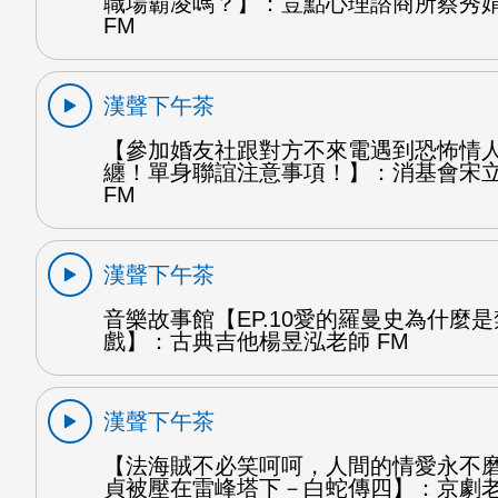
職場霸凌嗎？】：荳點心理諮商所蔡秀
FM
漢聲下午茶
【參加婚友社跟對方不來電遇到恐怖情
纏！單身聯誼注意事項！】：消基會宋
FM
漢聲下午茶
音樂故事館【EP.10愛的羅曼史為什麼
戲】：古典吉他楊昱泓老師 FM
漢聲下午茶
【法海賊不必笑呵呵，人間的情愛永不
貞被壓在雷峰塔下－白蛇傳四】：京劇