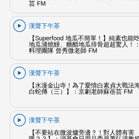
芸 FM
漢聲下午茶
【Superfood 地瓜不簡單！】純素也
地瓜浦燒鰻、糖醋地瓜排骨超超驚人！
料理團隊 曾秀微老師 FM
漢聲下午茶
【水漫金山寺！為了愛情白素貞大戰法
白蛇傳（三）】：京劇老師蘇蓓芸 FM
漢聲下午茶
【不要站在微波爐旁邊？！對人體有害
嗎？？】：消基會日用品委員蕭弘清教授