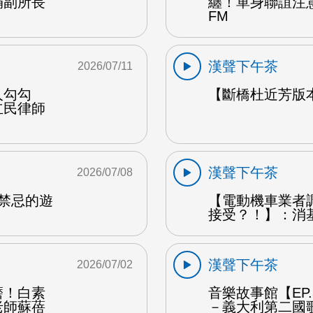
娟副所長
纏！單身聯誼注
FM
漢聲下午茶
2026/07/11
人勾勾
【斷橋杜近芳版
立民律師
漢聲下午茶
2026/07/08
是禁忌的遊
【電動機車業者
接受？！】：消
漢聲下午茶
2026/07/02
磨！白素
音樂故事館【EP
老師蘇蓓
－義大利第二國