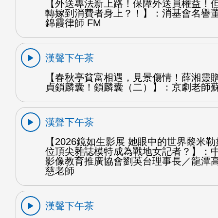
【外送專法新上路！保障外送員權益！
轉嫁到消費者身上？！】：消基會名譽
錦霞律師 FM
漢聲下午茶
【春秋亭貧富相遇，見景傷情！薛湘靈
貞鎖麟囊！鎖麟囊（二）】：京劇老師蘇
漢聲下午茶
【2026鏡如生影展 她眼中的世界黎米
位頂尖雜誌模特成為戰地女記者？】：
影像教育推廣協會劉英台理事長／龍潭
慈老師
漢聲下午茶