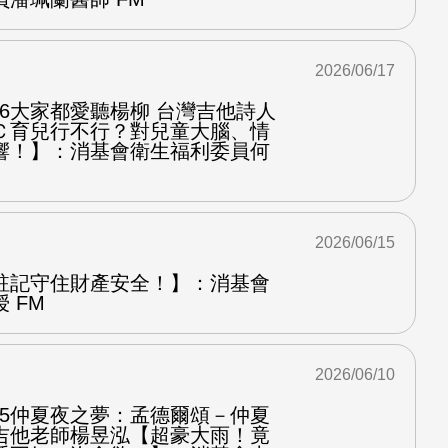
2026/06/17
.6大家都愛聽楊柳 台灣吉他詩人
Ｃ育兒行不行？對兒童大腦、情
響！】：消基會衛生福利委員何
2026/06/15
註記守住財產安全！】：消基會
 FM
2026/06/10
.5仲夏夜之夢：孟德爾頌－仲夏
吉他老師楊昱泓【超豪大雨！竟