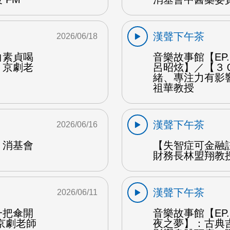
漢聲下午茶
2026/06/18
白素貞喝
音樂故事館【EP
：京劇老
呂昭炫】／【３
緒、專注力有影
祖華教授
漢聲下午茶
2026/06/16
：消基會
【失智症可金融
財務長林盟翔教授
漢聲下午茶
2026/06/11
一把傘開
音樂故事館【EP
京劇老師
夜之夢】：古典