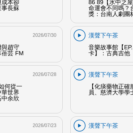
但成本卻
86 89【水中
董事長蘇
命運會不同嗎？
獎：台南人劇團
漢聲下午茶
2026/07/30
贈與趙守
音樂故事館【EP
蓓芸 FM
卡】：古典吉他 
漢聲下午茶
2026/07/28
勒如何從一
【化痰藥物正確
中華世界
員、慈濟大學學
高中余欣
漢聲下午茶
2026/07/23