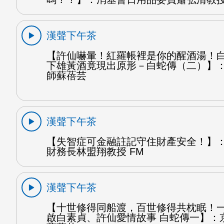
漢聲下午茶
【許仙嚇暈！紅羅帳裡是你的醒酒湯！
下雄黃酒竟現出原形－白蛇傳（二）】
師蘇蓓芸
漢聲下午茶
【失智症可金融註記守住財產安全！】
財務長林盟翔教授 FM
漢聲下午茶
【十世修得同船渡，百世修得共枕眠！
啟白素貞、許仙愛情故事 白蛇傳一】：