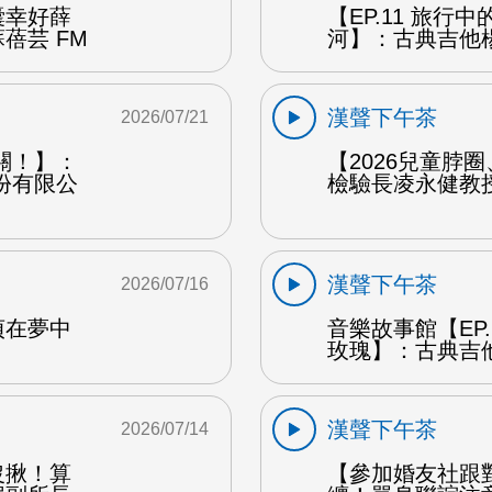
囊幸好薛
【EP.11 旅行
蓓芸 FM
河】：古典吉他楊
漢聲下午茶
2026/07/21
關！】：
【2026兒童脖
份有限公
檢驗長凌永健教授
漢聲下午茶
2026/07/16
貞在夢中
音樂故事館【EP
玫瑰】：古典吉他
漢聲下午茶
2026/07/14
沒揪！算
【參加婚友社跟