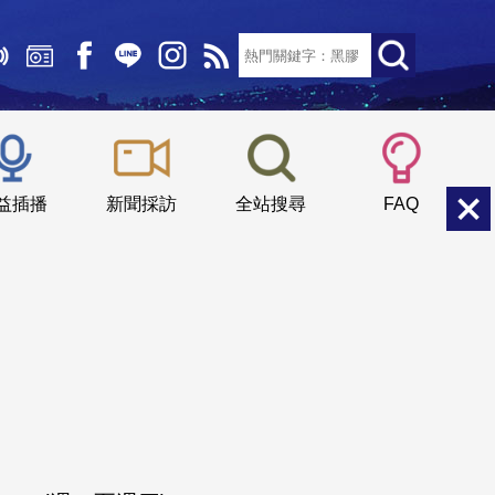
文字大小：
小
中
大
益插播
新聞採訪
全站搜尋
FAQ