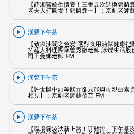
【薛湘靈嬌生慣養！三番五次調換鎖麟
老夫人打圓場！鎖麟囊一】：京劇老師蘇
漢聲下午茶
【致癌油聞之色變 選對食用油幫健康把
拓蔬人料理團隊曾秀微老師 詠鑠生活股
司王曼娜老師 FM
漢聲下午茶
【許世麟中頭等狀元卻只能與母親白素
相見】：京劇老師蘇蓓芸 FM
漢聲下午茶
【職場霸凌法新上路！訂雞排、下午茶