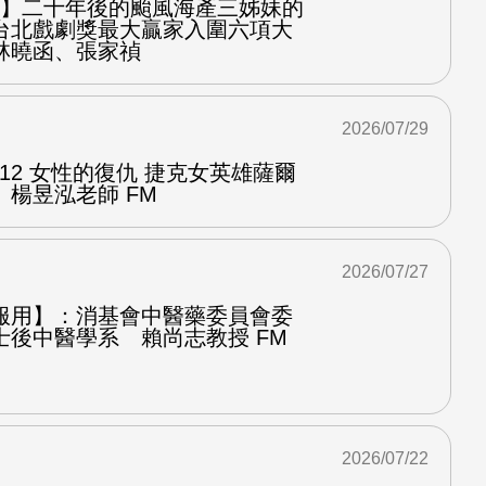
之屋】二十年後的颱風海產三姊妹的
台北戲劇獎最大贏家入圍六項大
林曉函、張家禎
2026/07/29
.12 女性的復仇 捷克女英雄薩爾
楊昱泓老師 FM
2026/07/27
服用】：消基會中醫藥委員會委
士後中醫學系 賴尚志教授 FM
2026/07/22