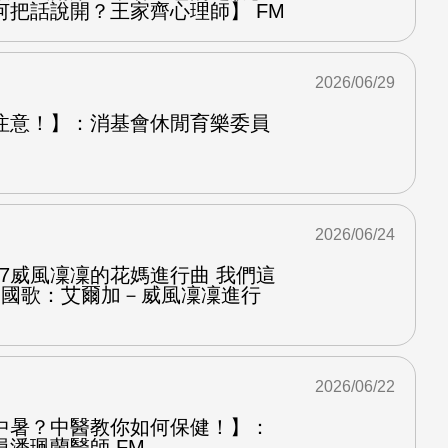
何把話說開？王家齊心理師】 FM
2026/06/29
注意！】：消基會休閒育樂委員
2026/06/24
.7威風凜凜的花媽進行曲 我們這
第二國歌：艾爾加－威風凜凜進行
2026/06/22
中暑？中醫教你如何保健！】：
潘珮蘭醫師 FM