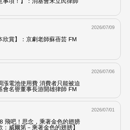
意事項！】：消基會宋立民律師
2026/07/09
本欣賞】：京劇老師蘇蓓芸 FM
2026/07/06
調漲電池使用費 消費者只能被迫
基會名譽董事長游開雄律師 FM
2026/07/01
.8 飛吧！思念，乘著金色的翅膀
歌：威爾第－乘著金色的翅膀】