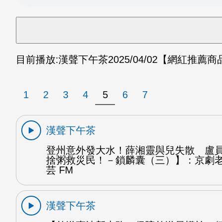
目前播放:
漢聲下午茶
2025/04/02
【網紅推薦商
1
2
3
4
5
6
7
漢聲下午茶
登州意外發大水！薛湘靈與兒失散 盧
捨粥救災民！－鎖麟囊（三）】：京劇
芸 FM
漢聲下午茶