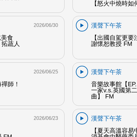
【怒火中燒時如
漢聲下午茶
2026/06/30
能吃美食
【出國自駕更要
：拓蔬人
謝懷恕教授 FM
漢聲下午茶
2026/06/25
海禪師！
音樂故事館【EP
一家v.s.英國
曲】 FM
漢聲下午茶
2026/06/23
【夏天高溫容易
 FM
消基會中醫藥委員