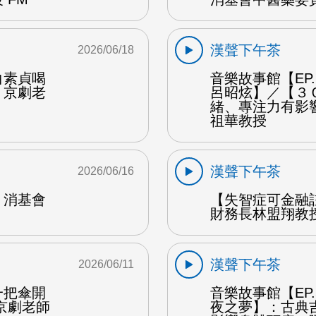
漢聲下午茶
2026/06/18
白素貞喝
音樂故事館【EP
：京劇老
呂昭炫】／【３
緒、專注力有影
祖華教授
漢聲下午茶
2026/06/16
：消基會
【失智症可金融
財務長林盟翔教授
漢聲下午茶
2026/06/11
一把傘開
音樂故事館【EP
京劇老師
夜之夢】：古典