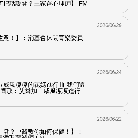
何把話說開？王家齊心理師】 FM
2026/06/29
注意！】：消基會休閒育樂委員
2026/06/24
.7威風凜凜的花媽進行曲 我們這
第二國歌：艾爾加－威風凜凜進行
2026/06/22
中暑？中醫教你如何保健！】：
潘珮蘭醫師 FM