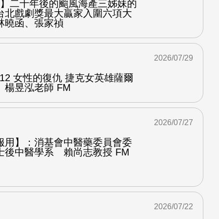
之屋】二十年後的颱風海產三姊妹的
台北戲劇獎最大贏家入圍六項大
林曉函、張家禎
2026/07/29
.12 女性的復仇 捷克女英雄薩爾
楊昱泓老師 FM
2026/07/27
服用】：消基會中醫藥委員會委
士後中醫學系 賴尚志教授 FM
2026/07/22