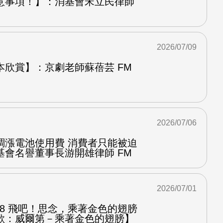
意事項！】：消基會宋立民律師
2026/07/09
本欣賞】：京劇老師蘇蓓芸 FM
2026/07/06
調漲電池使用費 消費者只能被迫
基會名譽董事長游開雄律師 FM
2026/07/01
.8 飛吧！思念，乘著金色的翅膀
歌：威爾第－乘著金色的翅膀】