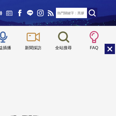
文字大小：
小
中
大
益插播
新聞採訪
全站搜尋
FAQ