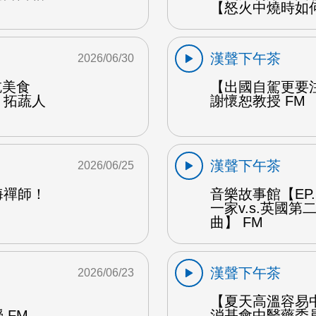
【怒火中燒時如
漢聲下午茶
2026/06/30
能吃美食
【出國自駕更要
：拓蔬人
謝懷恕教授 FM
漢聲下午茶
2026/06/25
海禪師！
音樂故事館【EP
一家v.s.英國
曲】 FM
漢聲下午茶
2026/06/23
【夏天高溫容易
 FM
消基會中醫藥委員