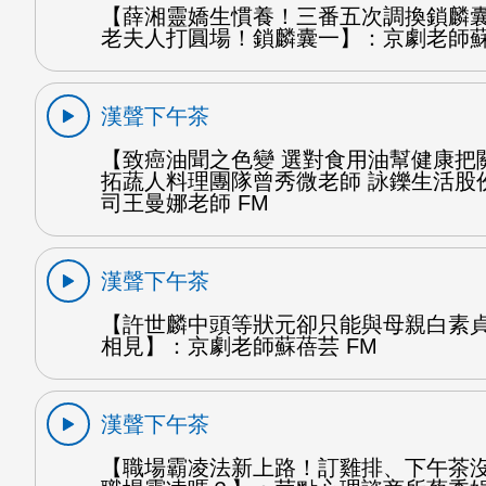
【薛湘靈嬌生慣養！三番五次調換鎖麟
老夫人打圓場！鎖麟囊一】：京劇老師蘇
漢聲下午茶
【致癌油聞之色變 選對食用油幫健康把
拓蔬人料理團隊曾秀微老師 詠鑠生活股
司王曼娜老師 FM
漢聲下午茶
【許世麟中頭等狀元卻只能與母親白素
相見】：京劇老師蘇蓓芸 FM
漢聲下午茶
【職場霸凌法新上路！訂雞排、下午茶