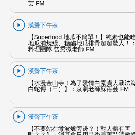
芸 FM
漢聲下午茶
【Superfood 地瓜不簡單！】純素也
地瓜浦燒鰻、糖醋地瓜排骨超超驚人！
料理團隊 曾秀微老師 FM
漢聲下午茶
【水漫金山寺！為了愛情白素貞大戰法
白蛇傳（三）】：京劇老師蘇蓓芸 FM
漢聲下午茶
【不要站在微波爐旁邊？！對人體有害
嗎？？】：消基會日用品委員蕭弘清教授