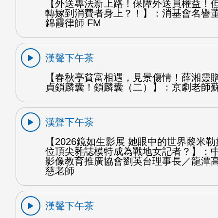
【外送專法新上路！保障外送員權益！
轉嫁到消費者身上？！】：消基會名譽
錦霞律師 FM
漢聲下午茶
【春秋亭貧富相遇，見景傷情！薛湘靈
貞鎖麟囊！鎖麟囊（二）】：京劇老師蘇
漢聲下午茶
【2026鏡如生影展 她眼中的世界黎米
位頂尖雜誌模特成為戰地女記者？】：
影像教育推廣協會劉英台理事長／龍潭
慈老師
漢聲下午茶