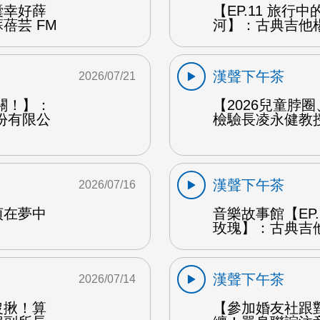
囊幸好薛
【EP.11 旅行
蓓芸 FM
河】：古典吉他楊
漢聲下午茶
2026/07/21
關！】：
【2026兒童脖
份有限公
檢驗長凌永健教授
漢聲下午茶
2026/07/16
貞在夢中
音樂故事館【EP
玫瑰】：古典吉他
漢聲下午茶
2026/07/14
沒揪！算
【參加婚友社跟