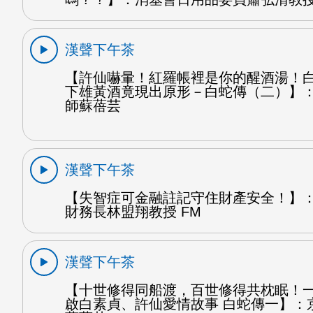
漢聲下午茶
【許仙嚇暈！紅羅帳裡是你的醒酒湯！
下雄黃酒竟現出原形－白蛇傳（二）】
師蘇蓓芸
漢聲下午茶
【失智症可金融註記守住財產安全！】
財務長林盟翔教授 FM
漢聲下午茶
【十世修得同船渡，百世修得共枕眠！
啟白素貞、許仙愛情故事 白蛇傳一】：