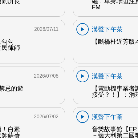
娟副所長
纏！單身聯誼注
FM
漢聲下午茶
2026/07/11
人勾勾
【斷橋杜近芳版
立民律師
漢聲下午茶
2026/07/08
是禁忌的遊
【電動機車業者
接受？！】：消
漢聲下午茶
2026/07/02
磨！白素
音樂故事館【EP
老師蘇蓓
－義大利第二國