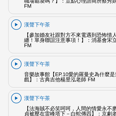
職場霸凌嗎？】：荳點心理諮商所蔡秀
FM
漢聲下午茶
【參加婚友社跟對方不來電遇到恐怖情
纏！單身聯誼注意事項！】：消基會宋
FM
漢聲下午茶
音樂故事館【EP.10愛的羅曼史為什麼
戲】：古典吉他楊昱泓老師 FM
漢聲下午茶
【法海賊不必笑呵呵，人間的情愛永不
貞被壓在雷峰塔下－白蛇傳四】：京劇