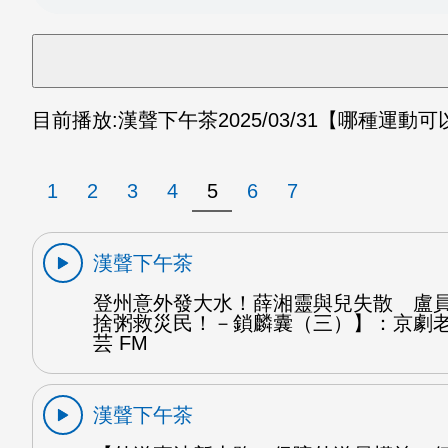
目前播放:
漢聲下午茶
2025/03/31
【哪種運動可
1
2
3
4
5
6
7
漢聲下午茶
登州意外發大水！薛湘靈與兒失散 盧
捨粥救災民！－鎖麟囊（三）】：京劇
芸 FM
漢聲下午茶