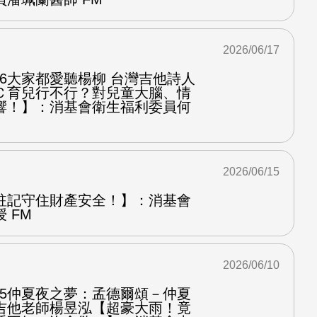
2026/06/17
.6大家都愛聽楊柳 台灣吉他詩人
Ｃ育兒行不行？對兒童大腦、情
響！】：消基會衛生福利委員何
2026/06/15
註記守住財產安全！】：消基會
 FM
2026/06/10
.5仲夏夜之夢：孟德爾頌－仲夏
吉他老師楊昱泓【超豪大雨！竟