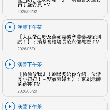
員丁盛委員 FM
2026/06/02
漢聲下午茶
【大豆蛋白粉及燕麥嘉磷塞農藥殘留測
試！】：消基會檢驗長凌永健教授 FM
2026/06/01
漢聲下午茶
【偷偷放我走！劉媒婆給你介紹一位漂
亮小妞妞！－雙姣奇緣五】：京劇老師
蘇蓓芸 FM
2026/05/28
漢聲下午茶