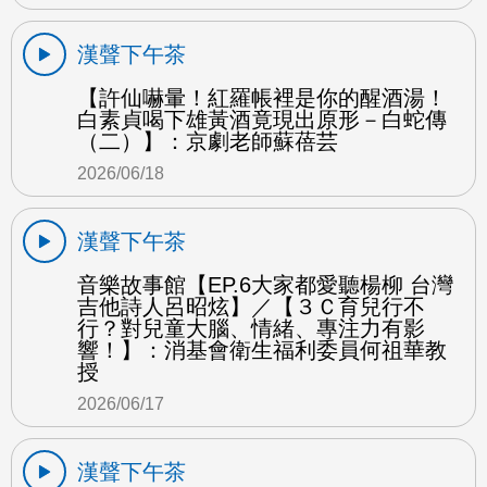
漢聲下午茶
【許仙嚇暈！紅羅帳裡是你的醒酒湯！
白素貞喝下雄黃酒竟現出原形－白蛇傳
（二）】：京劇老師蘇蓓芸
2026/06/18
漢聲下午茶
音樂故事館【EP.6大家都愛聽楊柳 台灣
吉他詩人呂昭炫】／【３Ｃ育兒行不
行？對兒童大腦、情緒、專注力有影
響！】：消基會衛生福利委員何祖華教
授
2026/06/17
漢聲下午茶