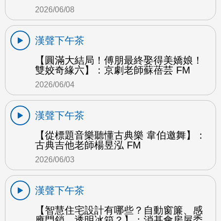
2026/06/08
漢聲下午茶
【圓滿大結局！傅朋最終娶得美嬌娘！
雙姣奇緣六】：京劇老師蘇蓓芸 FM
2026/06/04
漢聲下午茶
【從標題音樂聽懂古典樂 韋伯邀舞】：
古典吉他老師楊昱泓 FM
2026/06/03
漢聲下午茶
【智慧住宅設計有哪些？自動窗簾、感
應門鎖、透明冰箱？】：消基會房屋委