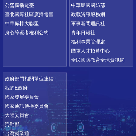
公營廣播電臺
中華民國國防部
臺北國際社區廣播電臺
政戰資訊服務網
中華職棒大聯盟
軍事新聞通訊社
身心障礙者權利公約
青年日報社
福利事業管理處
國軍人才招募中心
全民國防教育全球資訊網
政府部門相關單位連結
我的E政府
國家發展委員會
國家通訊傳播委員會
大陸委員會
勞動部
台灣就業通