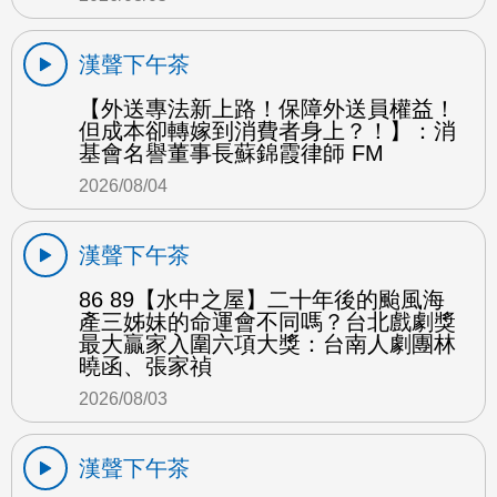
漢聲下午茶
【外送專法新上路！保障外送員權益！
但成本卻轉嫁到消費者身上？！】：消
基會名譽董事長蘇錦霞律師 FM
2026/08/04
漢聲下午茶
86 89【水中之屋】二十年後的颱風海
產三姊妹的命運會不同嗎？台北戲劇獎
最大贏家入圍六項大獎：台南人劇團林
曉函、張家禎
2026/08/03
漢聲下午茶