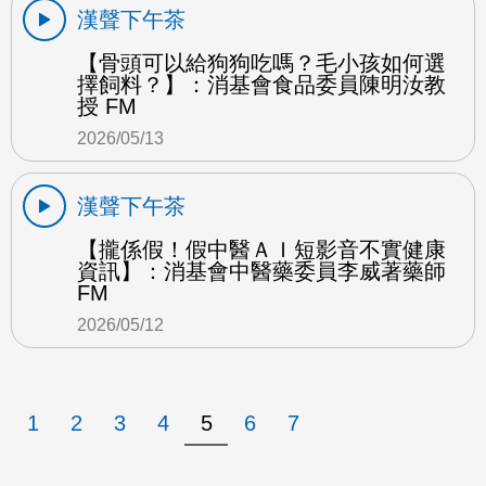
漢聲下午茶
【骨頭可以給狗狗吃嗎？毛小孩如何選
擇飼料？】：消基會食品委員陳明汝教
授 FM
2026/05/13
漢聲下午茶
【攏係假！假中醫ＡＩ短影音不實健康
資訊】：消基會中醫藥委員李威著藥師
FM
2026/05/12
1
2
3
4
5
6
7