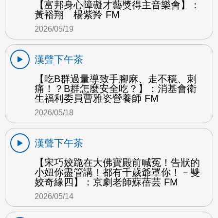
【富邦身心障礙才藝獎得主音樂會】：
黃裕翔 楊紫羚 FM
2026/05/19
漢聲下午茶
【吃B群過量導致手腳麻、走不穩、刺
痛！？B群怎麼安全吃？】：消基會衛
生福利委員曹雅姿營養師 FM
2026/05/18
漢聲下午茶
【宋巧姣跪在大佛寶殿前喊冤！告狀的
小妞你盡管講！都有千歲爺罩你！－雙
姣奇緣四】：京劇老師蘇蓓芸 FM
2026/05/14