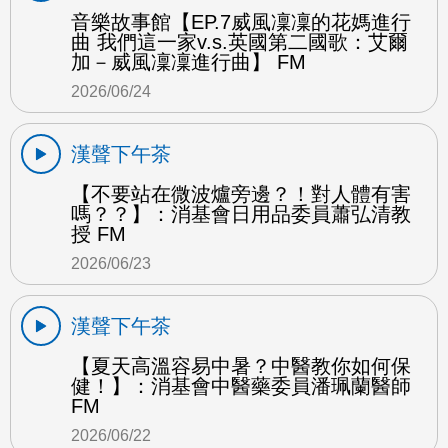
音樂故事館【EP.7威風凜凜的花媽進行
曲 我們這一家v.s.英國第二國歌：艾爾
加－威風凜凜進行曲】 FM
2026/06/24
漢聲下午茶
【不要站在微波爐旁邊？！對人體有害
嗎？？】：消基會日用品委員蕭弘清教
授 FM
2026/06/23
漢聲下午茶
【夏天高溫容易中暑？中醫教你如何保
健！】：消基會中醫藥委員潘珮蘭醫師
FM
2026/06/22