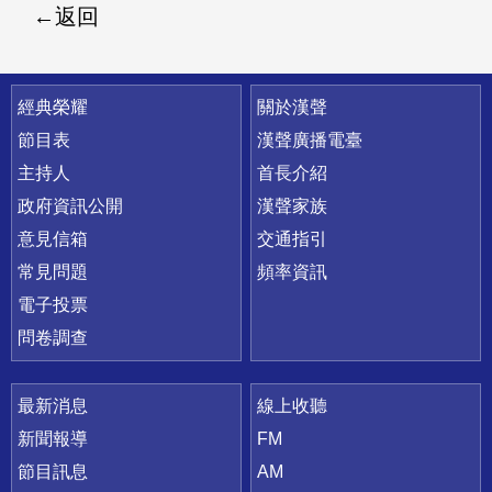
返回
快速連結
經典榮耀
關於漢聲
節目表
漢聲廣播電臺
主持人
首長介紹
政府資訊公開
漢聲家族
意見信箱
交通指引
常見問題
頻率資訊
電子投票
問卷調查
最新消息
線上收聽
新聞報導
FM
節目訊息
AM