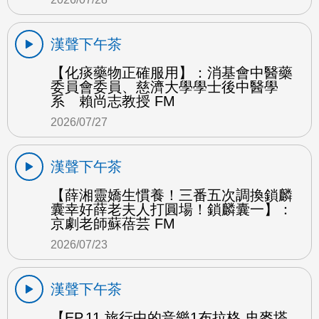
漢聲下午茶
【化痰藥物正確服用】：消基會中醫藥
委員會委員、慈濟大學學士後中醫學
系 賴尚志教授 FM
2026/07/27
漢聲下午茶
【薛湘靈嬌生慣養！三番五次調換鎖麟
囊幸好薛老夫人打圓場！鎖麟囊一】：
京劇老師蘇蓓芸 FM
2026/07/23
漢聲下午茶
【EP.11 旅行中的音樂1布拉格 史麥塔