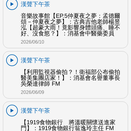
漢聲下午茶
音樂故事館【EP.5仲夏夜之夢：孟德爾
頌－仲夏夜之夢】：古典吉他老師楊昱
泓【超豪大雨！竟影響身體頭痛、睡不
好、沒食慾？】：消基會中醫藥委員
2026/06/10
漢聲下午茶
【利用監視器偷拍？！衛福部公布偷拍
醫美集團店家！】：消基會名譽董事長
吳榮達律師 FM
2026/06/09
漢聲下午茶
【1919食物銀行 將溫暖關懷送進家
門】：1919食物銀行翁逸玲主任 FM