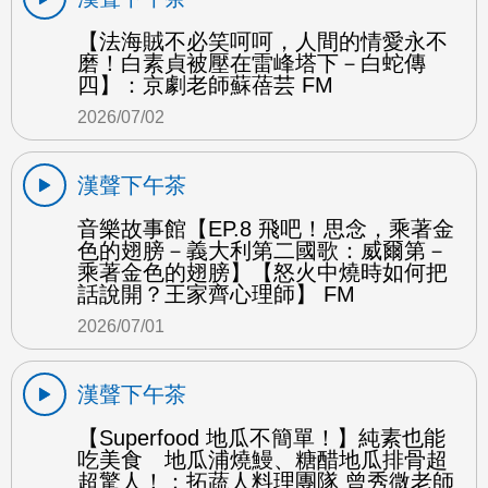
【法海賊不必笑呵呵，人間的情愛永不
磨！白素貞被壓在雷峰塔下－白蛇傳
四】：京劇老師蘇蓓芸 FM
2026/07/02
漢聲下午茶
音樂故事館【EP.8 飛吧！思念，乘著金
色的翅膀－義大利第二國歌：威爾第－
乘著金色的翅膀】【怒火中燒時如何把
話說開？王家齊心理師】 FM
2026/07/01
漢聲下午茶
【Superfood 地瓜不簡單！】純素也能
吃美食 地瓜浦燒鰻、糖醋地瓜排骨超
超驚人！：拓蔬人料理團隊 曾秀微老師