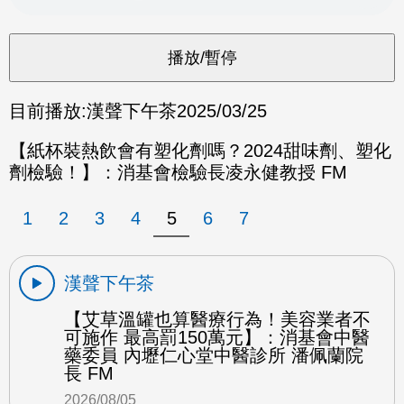
目前播放:
漢聲下午茶
2025/03/25
【紙杯裝熱飲會有塑化劑嗎？2024甜味劑、塑化
劑檢驗！】：消基會檢驗長凌永健教授 FM
1
2
3
4
5
6
7
漢聲下午茶
【艾草溫罐也算醫療行為！美容業者不
可施作 最高罰150萬元】：消基會中醫
藥委員 內壢仁心堂中醫診所 潘佩蘭院
長 FM
2026/08/05