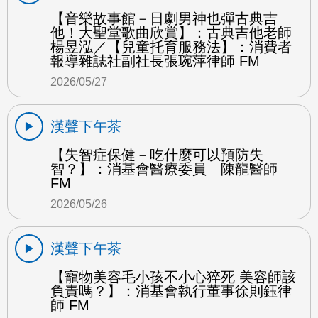
【音樂故事館－日劇男神也彈古典吉
他！大聖堂歌曲欣賞】：古典吉他老師
楊昱泓／【兒童托育服務法】：消費者
報導雜誌社副社長張琬萍律師 FM
2026/05/27
漢聲下午茶
【失智症保健－吃什麼可以預防失
智？】：消基會醫療委員 陳龍醫師
FM
2026/05/26
漢聲下午茶
【寵物美容毛小孩不小心猝死 美容師該
負責嗎？】：消基會執行董事徐則鈺律
師 FM