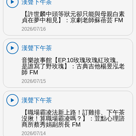
漢聲下午茶
【許世麟中頭等狀元卻只能與母親白素
貞在夢中相見】：京劇老師蘇蓓芸 FM
2026/07/16
漢聲下午茶
音樂故事館【EP.10玫瑰玫瑰紅玫瑰。
是誰寫了野玫瑰】：古典吉他楊昱泓老
師 FM
2026/07/15
漢聲下午茶
【職場霸凌法新上路！訂雞排、下午茶
沒揪！算職場霸凌嗎？】：荳點心理諮
商所蔡秀娟副所長 FM
2026/07/14