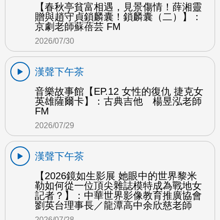
【春秋亭貧富相遇，見景傷情！薛湘靈
贈與趙守貞鎖麟囊！鎖麟囊（二）】：
京劇老師蘇蓓芸 FM
2026/07/30
漢聲下午茶
音樂故事館【EP.12 女性的復仇 捷克女
英雄薩爾卡】：古典吉他 楊昱泓老師
FM
2026/07/29
漢聲下午茶
【2026鏡如生影展 她眼中的世界黎米
勒如何從一位頂尖雜誌模特成為戰地女
記者？】：中華世界影像教育推廣協會
劉英台理事長／龍潭高中余欣慈老師
2026/07/28