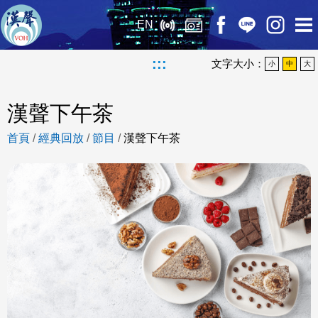
EN
:::
文字大小：
小
中
大
漢聲下午茶
首頁
/
經典回放
/
節目
/
漢聲下午茶