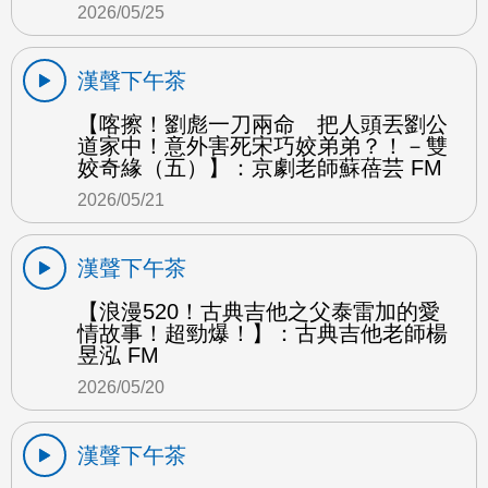
2026/05/25
漢聲下午茶
【喀擦！劉彪一刀兩命 把人頭丟劉公
道家中！意外害死宋巧姣弟弟？！－雙
姣奇緣（五）】：京劇老師蘇蓓芸 FM
2026/05/21
漢聲下午茶
【浪漫520！古典吉他之父泰雷加的愛
情故事！超勁爆！】：古典吉他老師楊
昱泓 FM
2026/05/20
漢聲下午茶