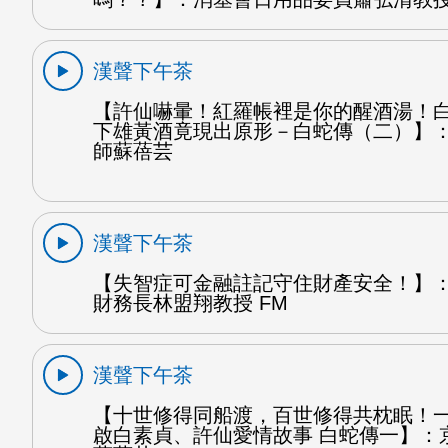
漢聲下午茶
【許仙嚇暈！紅羅帳裡是你的醒酒湯！
下雄黃酒竟現出原形－白蛇傳（二）】
師蘇蓓芸
漢聲下午茶
【失智症可金融註記守住財產安全！】
財務長林盟翔教授 FM
漢聲下午茶
【十世修得同船渡，百世修得共枕眠！
啟白素貞、許仙愛情故事 白蛇傳一】：