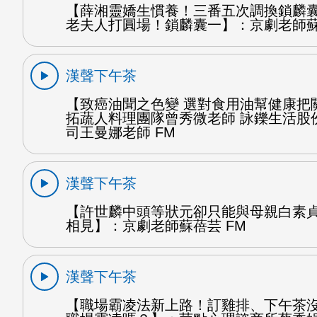
【薛湘靈嬌生慣養！三番五次調換鎖麟
老夫人打圓場！鎖麟囊一】：京劇老師蘇
漢聲下午茶
【致癌油聞之色變 選對食用油幫健康把
拓蔬人料理團隊曾秀微老師 詠鑠生活股
司王曼娜老師 FM
漢聲下午茶
【許世麟中頭等狀元卻只能與母親白素
相見】：京劇老師蘇蓓芸 FM
漢聲下午茶
【職場霸凌法新上路！訂雞排、下午茶