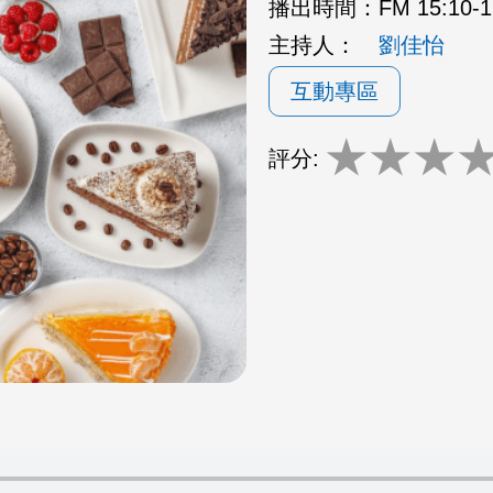
播出時間：
FM 15:10
主持人：
劉佳怡
互動專區
★
★
★
評分: