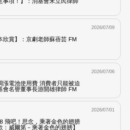
意事項！】：消基會宋立民律師
2026/07/09
本欣賞】：京劇老師蘇蓓芸 FM
2026/07/06
調漲電池使用費 消費者只能被迫
基會名譽董事長游開雄律師 FM
2026/07/01
.8 飛吧！思念，乘著金色的翅膀
歌：威爾第－乘著金色的翅膀】