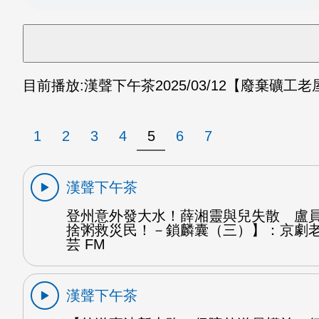
目前播放:
漢聲下午茶
2025/03/12
【廢棄礦工老
1
2
3
4
5
6
7
漢聲下午茶
登州意外發大水！薛湘靈與兒失散 盧
捨粥救災民！－鎖麟囊（三）】：京劇
芸 FM
漢聲下午茶