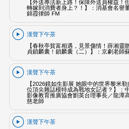
【外送專法新上路！保障外送員權益！
轉嫁到消費者身上？！】：消基會名譽
錦霞律師 FM
漢聲下午茶
【春秋亭貧富相遇，見景傷情！薛湘靈
貞鎖麟囊！鎖麟囊（二）】：京劇老師蘇
漢聲下午茶
【2026鏡如生影展 她眼中的世界黎米
位頂尖雜誌模特成為戰地女記者？】：
影像教育推廣協會劉英台理事長／龍潭
慈老師
漢聲下午茶