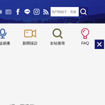
文字大小：
小
中
大
益插播
新聞採訪
全站搜尋
FAQ