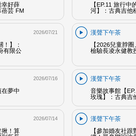
囊幸好薛
【EP.11 旅行
蓓芸 FM
河】：古典吉他楊
漢聲下午茶
2026/07/21
關！】：
【2026兒童脖
份有限公
檢驗長凌永健教授
漢聲下午茶
2026/07/16
貞在夢中
音樂故事館【EP
玫瑰】：古典吉他
漢聲下午茶
2026/07/14
沒揪！算
【參加婚友社跟