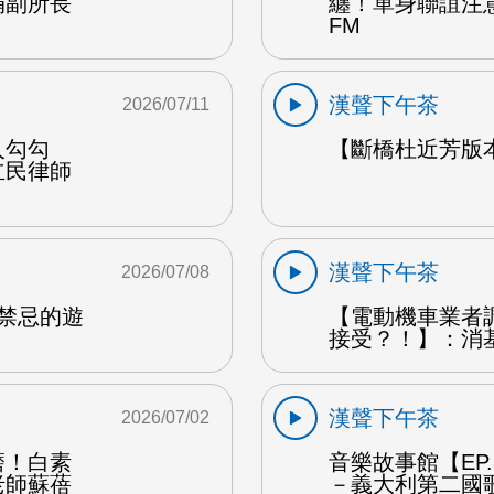
娟副所長
纏！單身聯誼注
FM
漢聲下午茶
2026/07/11
人勾勾
【斷橋杜近芳版
立民律師
漢聲下午茶
2026/07/08
是禁忌的遊
【電動機車業者
接受？！】：消
漢聲下午茶
2026/07/02
磨！白素
音樂故事館【EP
老師蘇蓓
－義大利第二國