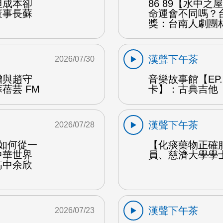
但成本卻
86 89【水中
董事長蘇
命運會不同嗎？
獎：台南人劇團
漢聲下午茶
2026/07/30
贈與趙守
音樂故事館【EP
蓓芸 FM
卡】：古典吉他 
漢聲下午茶
2026/07/28
勒如何從一
【化痰藥物正確
中華世界
員、慈濟大學學
高中余欣
漢聲下午茶
2026/07/23