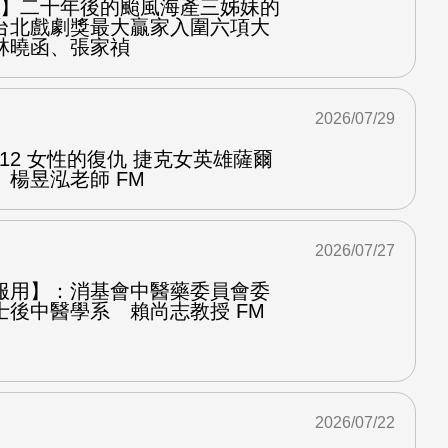
之屋】二十年後的颱風海產三姊妹的
台北戲劇獎最大贏家入圍六項大
林曉函、張家禎
2026/07/29
.12 女性的復仇 捷克女英雄薩爾
楊昱泓老師 FM
2026/07/27
服用】：消基會中醫藥委員會委
士後中醫學系 賴尚志教授 FM
2026/07/22