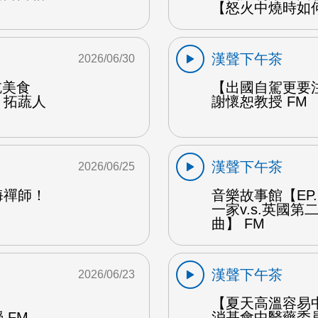
【怒火中燒時如
漢聲下午茶
2026/06/30
能吃美食
【出國自駕更要
：拓蔬人
謝懷恕教授 FM
漢聲下午茶
2026/06/25
海禪師！
音樂故事館【EP
一家v.s.英國
曲】 FM
漢聲下午茶
2026/06/23
【夏天高溫容易
 FM
消基會中醫藥委員