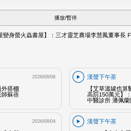
屋變身螢火蟲書屋】：三才靈芝農場李慧鳳董事長 F
漢聲下午茶
2026/08/06
員外搭棚
【艾草溫罐也算
老師蘇蓓
高罰150萬元】
中醫診所 潘佩蘭
漢聲下午茶
2026/08/04