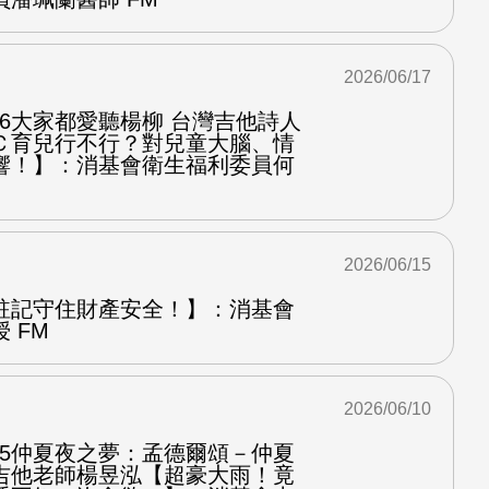
2026/06/17
.6大家都愛聽楊柳 台灣吉他詩人
Ｃ育兒行不行？對兒童大腦、情
響！】：消基會衛生福利委員何
2026/06/15
註記守住財產安全！】：消基會
 FM
2026/06/10
.5仲夏夜之夢：孟德爾頌－仲夏
吉他老師楊昱泓【超豪大雨！竟