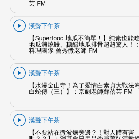
芸 FM
漢聲下午茶
【Superfood 地瓜不簡單！】純素也
地瓜浦燒鰻、糖醋地瓜排骨超超驚人！
料理團隊 曾秀微老師 FM
漢聲下午茶
【水漫金山寺！為了愛情白素貞大戰法
白蛇傳（三）】：京劇老師蘇蓓芸 FM
漢聲下午茶
【不要站在微波爐旁邊？！對人體有害
嗎？？】：消基會日用品委員蕭弘清教授