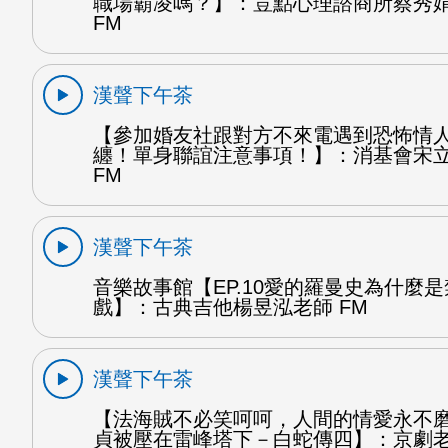
職場霸凌嗎？】：荳點心理諮商所蔡秀
FM
漢聲下午茶
【參加婚友社跟對方不來電遇到恐怖情
纏！單身聯誼注意事項！】：消基會宋
FM
漢聲下午茶
音樂故事館【EP.10愛的羅曼史為什麼
戲】：古典吉他楊昱泓老師 FM
漢聲下午茶
【法海賊不必笑呵呵，人間的情愛永不
貞被壓在雷峰塔下－白蛇傳四】：京劇