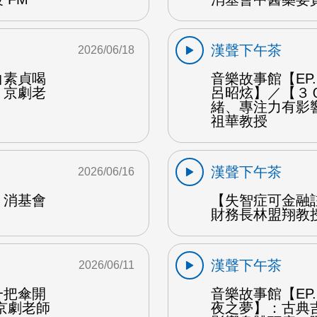
漢聲下午茶
2026/06/18
白素貞喝
音樂故事館【EP
：京劇老
呂昭炫】／【３
緒、專注力有影
祖華教授
漢聲下午茶
2026/06/16
：消基會
【失智症可金融
財務長林盟翔教授
漢聲下午茶
2026/06/11
一把傘開
音樂故事館【EP
京劇老師
夜之夢】：古典