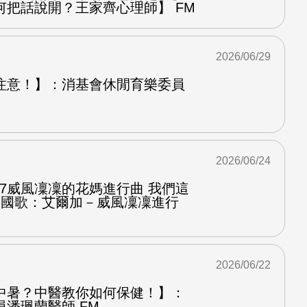
何把話說開？王家齊心理師】 FM
2026/06/29
注意！】：消基會休閒育樂委員
2026/06/24
.7威風凜凜的花媽進行曲 我們這
第二國歌：艾爾加－威風凜凜進行
2026/06/22
中暑？中醫教你如何保健！】：
潘珮蘭醫師 FM