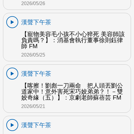
2026/05/26
漢聲下午茶
【寵物美容毛小孩不小心猝死 美容師該
負責嗎？】：消基會執行董事徐則鈺律
師 FM
2026/05/25
漢聲下午茶
【喀擦！劉彪一刀兩命 把人頭丟劉公
道家中！意外害死宋巧姣弟弟？！－雙
姣奇緣（五）】：京劇老師蘇蓓芸 FM
2026/05/21
漢聲下午茶