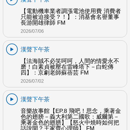
【電動機車業者調漲電池使用費 消費者
只能被迫接受？！】：消基會名譽董事
長游開雄律師 FM
2026/07/06
漢聲下午茶
【法海賊不必笑呵呵，人間的情愛永不
磨！白素貞被壓在雷峰塔下－白蛇傳
四】：京劇老師蘇蓓芸 FM
2026/07/02
漢聲下午茶
音樂故事館【EP.8 飛吧！思念，乘著金
色的翅膀－義大利第二國歌：威爾第－
乘著金色的翅膀】【怒火中燒時如何把
話說開？王家齊心理師】 FM