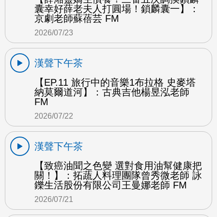
囊幸好薛老夫人打圓場！鎖麟囊一】：
京劇老師蘇蓓芸 FM
2026/07/23
漢聲下午茶
【EP.11 旅行中的音樂1布拉格 史麥塔
納莫爾道河】：古典吉他楊昱泓老師
FM
2026/07/22
漢聲下午茶
【致癌油聞之色變 選對食用油幫健康把
關！】：拓蔬人料理團隊曾秀微老師 詠
鑠生活股份有限公司王曼娜老師 FM
2026/07/21