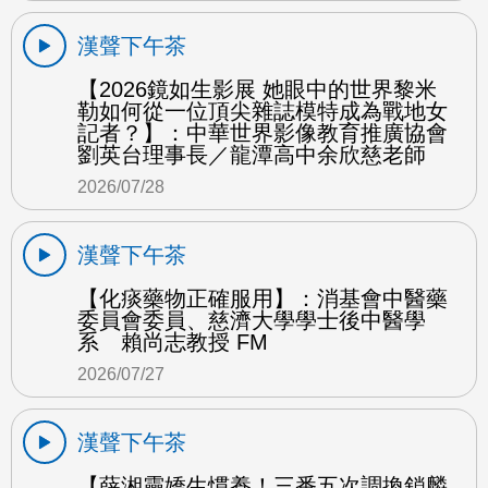
漢聲下午茶
【2026鏡如生影展 她眼中的世界黎米
勒如何從一位頂尖雜誌模特成為戰地女
記者？】：中華世界影像教育推廣協會
劉英台理事長／龍潭高中余欣慈老師
2026/07/28
漢聲下午茶
【化痰藥物正確服用】：消基會中醫藥
委員會委員、慈濟大學學士後中醫學
系 賴尚志教授 FM
2026/07/27
漢聲下午茶
【薛湘靈嬌生慣養！三番五次調換鎖麟