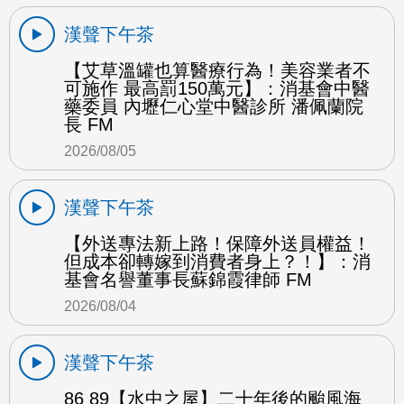
漢聲下午茶
【艾草溫罐也算醫療行為！美容業者不
可施作 最高罰150萬元】：消基會中醫
藥委員 內壢仁心堂中醫診所 潘佩蘭院
長 FM
2026/08/05
漢聲下午茶
【外送專法新上路！保障外送員權益！
但成本卻轉嫁到消費者身上？！】：消
基會名譽董事長蘇錦霞律師 FM
2026/08/04
漢聲下午茶
86 89【水中之屋】二十年後的颱風海