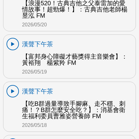
【浪漫520！古典吉他之父泰雷加的愛
情故事！超勁爆！】：古典吉他老師楊
昱泓 FM
2026/05/20
漢聲下午茶
【富邦身心障礙才藝獎得主音樂會】：
黃裕翔 楊紫羚 FM
2026/05/19
漢聲下午茶
【吃B群過量導致手腳麻、走不穩、刺
痛！？B群怎麼安全吃？】：消基會衛
生福利委員曹雅姿營養師 FM
2026/05/18