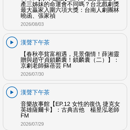
產三姊妹的命運會不同嗎？台北戲劇獎
最大贏家入圍六項大獎：台南人劇團林
曉函、張家禎
2026/08/03
漢聲下午茶
【春秋亭貧富相遇，見景傷情！薛湘靈
贈與趙守貞鎖麟囊！鎖麟囊（二）】：
京劇老師蘇蓓芸 FM
2026/07/30
漢聲下午茶
音樂故事館【EP.12 女性的復仇 捷克女
英雄薩爾卡】：古典吉他 楊昱泓老師
FM
2026/07/29