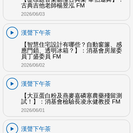
古典吉他老師楊昱泓 FM
2026/06/03
漢聲下午茶
【智慧住宅設計有哪些？自動窗簾、感
應門鎖、透明冰箱？】：消基會房屋委
員丁盛委員 FM
2026/06/02
漢聲下午茶
【大豆蛋白粉及燕麥嘉磷塞農藥殘留測
試！】：消基會檢驗長凌永健教授 FM
2026/06/01
漢聲下午茶