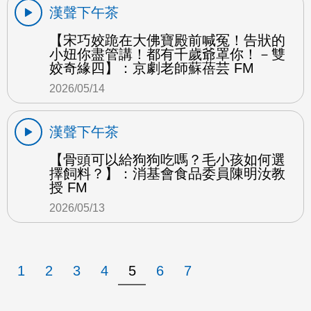
漢聲下午茶
【宋巧姣跪在大佛寶殿前喊冤！告狀的
小妞你盡管講！都有千歲爺罩你！－雙
姣奇緣四】：京劇老師蘇蓓芸 FM
2026/05/14
漢聲下午茶
【骨頭可以給狗狗吃嗎？毛小孩如何選
擇飼料？】：消基會食品委員陳明汝教
授 FM
2026/05/13
1
2
3
4
5
6
7