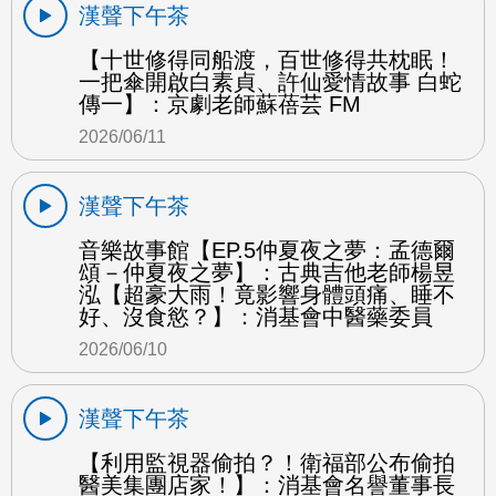
漢聲下午茶
【十世修得同船渡，百世修得共枕眠！
一把傘開啟白素貞、許仙愛情故事 白蛇
傳一】：京劇老師蘇蓓芸 FM
2026/06/11
漢聲下午茶
音樂故事館【EP.5仲夏夜之夢：孟德爾
頌－仲夏夜之夢】：古典吉他老師楊昱
泓【超豪大雨！竟影響身體頭痛、睡不
好、沒食慾？】：消基會中醫藥委員
2026/06/10
漢聲下午茶
【利用監視器偷拍？！衛福部公布偷拍
醫美集團店家！】：消基會名譽董事長