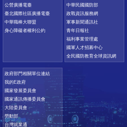
公營廣播電臺
中華民國國防部
臺北國際社區廣播電臺
政戰資訊服務網
中華職棒大聯盟
軍事新聞通訊社
身心障礙者權利公約
青年日報社
福利事業管理處
國軍人才招募中心
全民國防教育全球資訊網
政府部門相關單位連結
我的E政府
國家發展委員會
國家通訊傳播委員會
大陸委員會
勞動部
台灣就業通