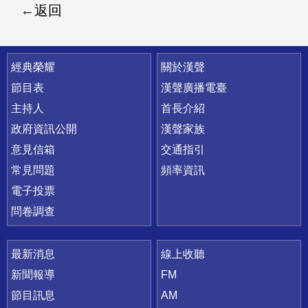
返回
快速連結
經典榮耀
關於漢聲
節目表
漢聲廣播電臺
主持人
首長介紹
政府資訊公開
漢聲家族
意見信箱
交通指引
常見問題
頻率資訊
電子投票
問卷調查
最新消息
線上收聽
新聞報導
FM
節目訊息
AM