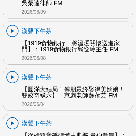
吳榮達律師 FM
2026/06/09
漢聲下午茶
【1919食物銀行 將溫暖關懷送進家
門】：1919食物銀行翁逸玲主任 FM
2026/06/08
漢聲下午茶
【圓滿大結局！傅朋最終娶得美嬌娘！
雙姣奇緣六】：京劇老師蘇蓓芸 FM
2026/06/04
漢聲下午茶
【從標題音樂聽懂古典樂 韋伯邀舞】：