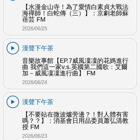
【水漫金山寺！為了愛情白素貞大戰法
海禪師！白蛇傳（三）】：京劇老師蘇
蓓芸 FM
2026/06/25
漢聲下午茶
音樂故事館【EP.7威風凜凜的花媽進行
曲 我們這一家v.s.英國第二國歌：艾爾
加－威風凜凜進行曲】 FM
2026/06/24
漢聲下午茶
【不要站在微波爐旁邊？！對人體有害
嗎？？】：消基會日用品委員蕭弘清教
授 FM
2026/06/23