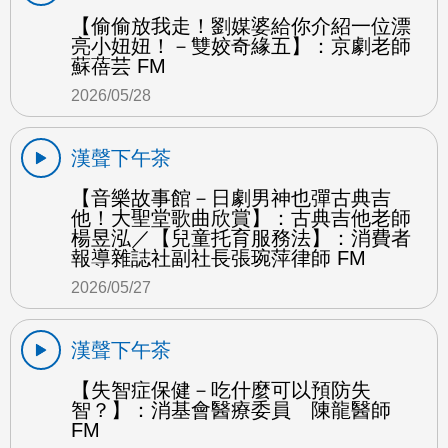
【偷偷放我走！劉媒婆給你介紹一位漂
亮小妞妞！－雙姣奇緣五】：京劇老師
蘇蓓芸 FM
2026/05/28
漢聲下午茶
【音樂故事館－日劇男神也彈古典吉
他！大聖堂歌曲欣賞】：古典吉他老師
楊昱泓／【兒童托育服務法】：消費者
報導雜誌社副社長張琬萍律師 FM
2026/05/27
漢聲下午茶
【失智症保健－吃什麼可以預防失
智？】：消基會醫療委員 陳龍醫師
FM