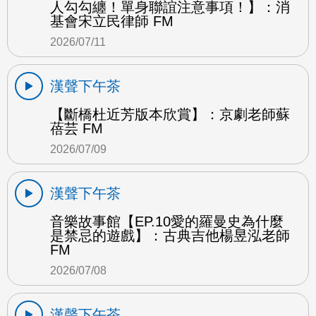
人勾勾纏！單身聯誼注意事項！】：消
基會宋立民律師 FM
2026/07/11
漢聲下午茶
【斷橋杜近芳版本欣賞】：京劇老師蘇
蓓芸 FM
2026/07/09
漢聲下午茶
音樂故事館【EP.10愛的羅曼史為什麼
是禁忌的遊戲】：古典吉他楊昱泓老師
FM
2026/07/08
漢聲下午茶