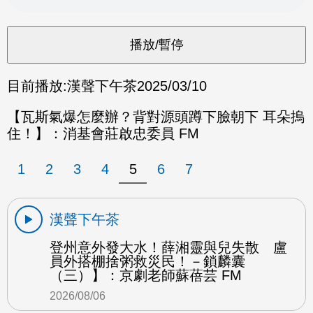
目前播放:
漢聲下午茶
2025/03/10
【瓦斯氣爆怎麼辦？背對源頭蹲下臉朝下 耳朵摀
住！】：消基會莊啟忠委員 FM
1
2
3
4
5
6
7
漢聲下午茶
登州意外發大水！薛湘靈與兒失散 盧
員外搭棚捨粥救災民！－鎖麟囊
（三）】：京劇老師蘇蓓芸 FM
2026/08/06