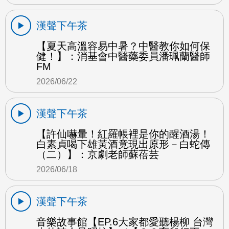
漢聲下午茶
【夏天高溫容易中暑？中醫教你如何保
健！】：消基會中醫藥委員潘珮蘭醫師
FM
2026/06/22
漢聲下午茶
【許仙嚇暈！紅羅帳裡是你的醒酒湯！
白素貞喝下雄黃酒竟現出原形－白蛇傳
（二）】：京劇老師蘇蓓芸
2026/06/18
漢聲下午茶
音樂故事館【EP.6大家都愛聽楊柳 台灣