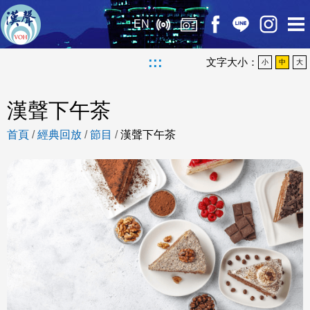
EN
:::
文字大小：
小
中
大
漢聲下午茶
首頁
/
經典回放
/
節目
/
漢聲下午茶