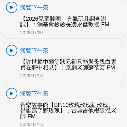
漢聲下午茶
【2026兒童脖圈、充氣玩具調查測
試】：消基會檢驗長凌永健教授 FM
2026/07/20
漢聲下午茶
【許世麟中頭等狀元卻只能與母親白素
貞在夢中相見】：京劇老師蘇蓓芸 FM
2026/07/16
漢聲下午茶
音樂故事館【EP.10玫瑰玫瑰紅玫瑰。
是誰寫了野玫瑰】：古典吉他楊昱泓老
師 FM
2026/07/15