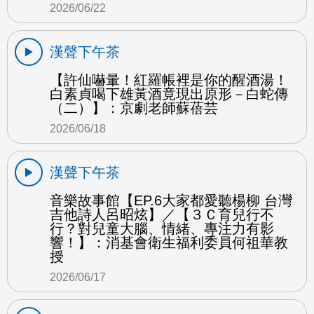
2026/06/22
漢聲下午茶
【許仙嚇暈！紅羅帳裡是你的醒酒湯！
白素貞喝下雄黃酒竟現出原形－白蛇傳
（二）】：京劇老師蘇蓓芸
2026/06/18
漢聲下午茶
音樂故事館【EP.6大家都愛聽楊柳 台灣
吉他詩人呂昭炫】／【３Ｃ育兒行不
行？對兒童大腦、情緒、專注力有影
響！】：消基會衛生福利委員何祖華教
授
2026/06/17