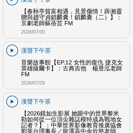
【春秋亭貧富相遇，見景傷情！薛湘靈
贈與趙守貞鎖麟囊！鎖麟囊（二）】：
京劇老師蘇蓓芸 FM
2026/07/30
漢聲下午茶
音樂故事館【EP.12 女性的復仇 捷克女
英雄薩爾卡】：古典吉他 楊昱泓老師
FM
2026/07/29
漢聲下午茶
【2026鏡如生影展 她眼中的世界黎米
勒如何從一位頂尖雜誌模特成為戰地女
記者？】：中華世界影像教育推廣協會
劉英台理事長／龍潭高中余欣慈老師