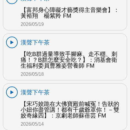
【富邦身心障礙才藝獎得主音樂會】：
黃裕翔 楊紫羚 FM
2026/05/19
漢聲下午茶
【吃B群過量導致手腳麻、走不穩、刺
痛！？B群怎麼安全吃？】：消基會衛
生福利委員曹雅姿營養師 FM
2026/05/18
漢聲下午茶
【宋巧姣跪在大佛寶殿前喊冤！告狀的
小妞你盡管講！都有千歲爺罩你！－雙
姣奇緣四】：京劇老師蘇蓓芸 FM
2026/05/14