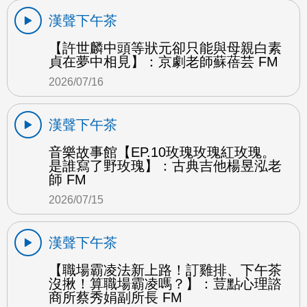
漢聲下午茶
【許世麟中頭等狀元卻只能與母親白素
貞在夢中相見】：京劇老師蘇蓓芸 FM
2026/07/16
漢聲下午茶
音樂故事館【EP.10玫瑰玫瑰紅玫瑰。
是誰寫了野玫瑰】：古典吉他楊昱泓老
師 FM
2026/07/15
漢聲下午茶
【職場霸凌法新上路！訂雞排、下午茶
沒揪！算職場霸凌嗎？】：荳點心理諮
商所蔡秀娟副所長 FM