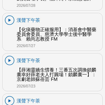
2026/07/28
漢聲下午茶
【化痰藥物正確服用】：消基會中醫藥
委員會委員、慈濟大學學士後中醫學
系 賴尚志教授 FM
2026/07/27
漢聲下午茶
【薛湘靈嬌生慣養！三番五次調換鎖麟
囊幸好薛老夫人打圓場！鎖麟囊一】：
京劇老師蘇蓓芸 FM
2026/07/23
漢聲下午茶