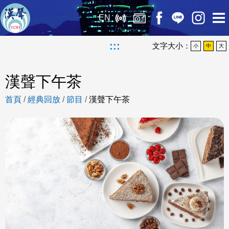
EN
:::
文字大小：
小
中
大
漢聲下午茶
首頁
/
經典回放
/
節目
/
漢聲下午茶