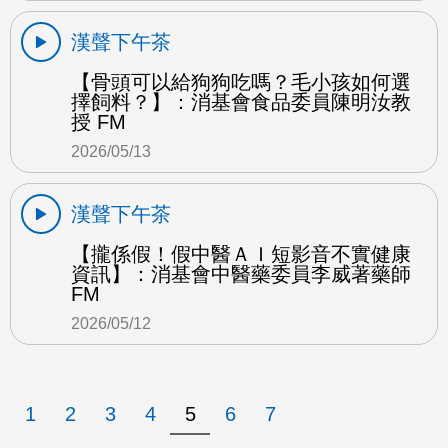
漢聲下午茶
【骨頭可以給狗狗吃嗎？毛小孩如何選
擇飼料？】：消基會食品委員陳明汝教
授 FM
2026/05/13
漢聲下午茶
【攏係假！假中醫ＡＩ短影音不實健康
資訊】：消基會中醫藥委員李威著藥師
FM
2026/05/12
1
2
3
4
5
6
7