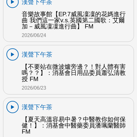
漢聲下午茶
音樂故事館【EP.7威風凜凜的花媽進行
曲 我們這一家v.s.英國第二國歌：艾爾
加－威風凜凜進行曲】 FM
2026/06/24
漢聲下午茶
【不要站在微波爐旁邊？！對人體有害
嗎？？】：消基會日用品委員蕭弘清教
授 FM
2026/06/23
漢聲下午茶
【夏天高溫容易中暑？中醫教你如何保
健！】：消基會中醫藥委員潘珮蘭醫師
FM