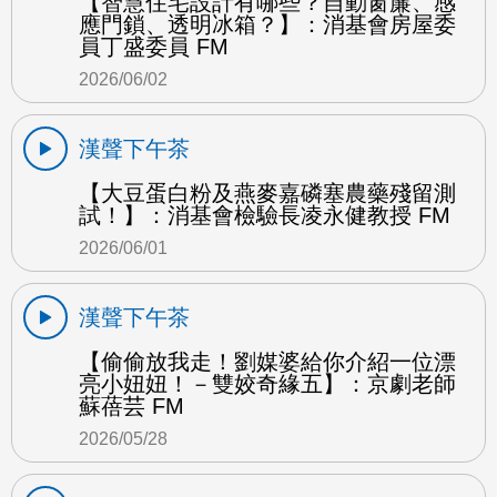
【智慧住宅設計有哪些？自動窗簾、感
應門鎖、透明冰箱？】：消基會房屋委
員丁盛委員 FM
2026/06/02
漢聲下午茶
【大豆蛋白粉及燕麥嘉磷塞農藥殘留測
試！】：消基會檢驗長凌永健教授 FM
2026/06/01
漢聲下午茶
【偷偷放我走！劉媒婆給你介紹一位漂
亮小妞妞！－雙姣奇緣五】：京劇老師
蘇蓓芸 FM
2026/05/28