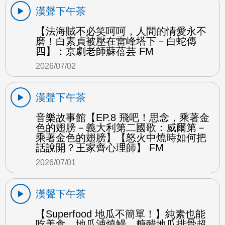
漢聲下午茶
【法海賊不必笑呵呵，人間的情愛永不
磨！白素貞被壓在雷峰塔下－白蛇傳
四】：京劇老師蘇蓓芸 FM
2026/07/02
漢聲下午茶
音樂故事館【EP.8 飛吧！思念，乘著金
色的翅膀－義大利第二國歌：威爾第－
乘著金色的翅膀】【怒火中燒時如何把
話說開？王家齊心理師】 FM
2026/07/01
漢聲下午茶
【Superfood 地瓜不簡單！】純素也能
吃美食 地瓜浦燒鰻、糖醋地瓜排骨超