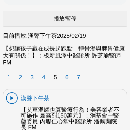
目前播放:
漢聲下午茶
2025/02/19
【想讓孩子贏在成長起跑點 轉骨湯與脾胃健康
大有關係！】：板新風澤中醫診所 許芝瑜醫師
FM
1
2
3
4
5
6
7
漢聲下午茶
【艾草溫罐也算醫療行為！美容業者不
可施作 最高罰150萬元】：消基會中醫
藥委員 內壢仁心堂中醫診所 潘佩蘭院
長 FM