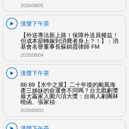
2026/08/05
漢聲下午茶
【外送專法新上路！保障外送員權益！
但成本卻轉嫁到消費者身上？！】：消
基會名譽董事長蘇錦霞律師 FM
2026/08/04
漢聲下午茶
86 89【水中之屋】二十年後的颱風海
產三姊妹的命運會不同嗎？台北戲劇獎
最大贏家入圍六項大獎：台南人劇團林
曉函、張家禎
2026/08/03
漢聲下午茶