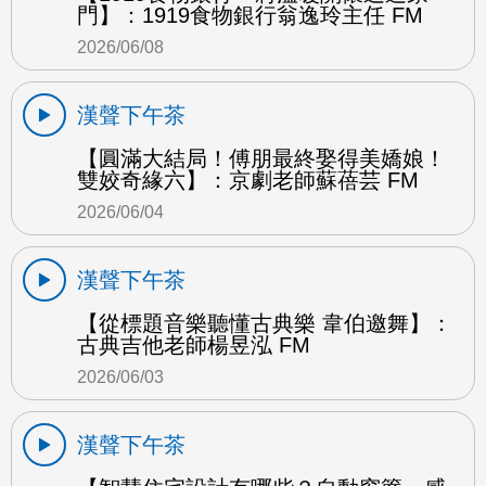
門】：1919食物銀行翁逸玲主任 FM
2026/06/08
漢聲下午茶
【圓滿大結局！傅朋最終娶得美嬌娘！
雙姣奇緣六】：京劇老師蘇蓓芸 FM
2026/06/04
漢聲下午茶
【從標題音樂聽懂古典樂 韋伯邀舞】：
古典吉他老師楊昱泓 FM
2026/06/03
漢聲下午茶