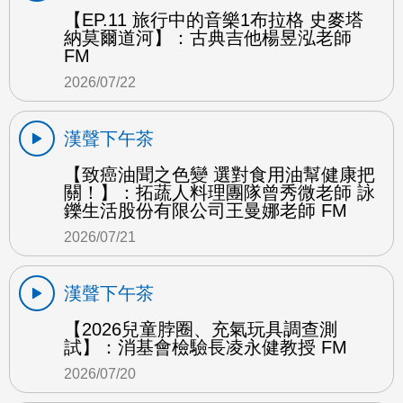
【EP.11 旅行中的音樂1布拉格 史麥塔
納莫爾道河】：古典吉他楊昱泓老師
FM
2026/07/22
漢聲下午茶
【致癌油聞之色變 選對食用油幫健康把
關！】：拓蔬人料理團隊曾秀微老師 詠
鑠生活股份有限公司王曼娜老師 FM
2026/07/21
漢聲下午茶
【2026兒童脖圈、充氣玩具調查測
試】：消基會檢驗長凌永健教授 FM
2026/07/20