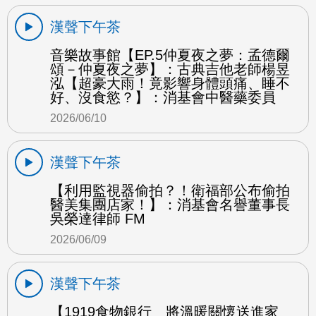
漢聲下午茶
音樂故事館【EP.5仲夏夜之夢：孟德爾
頌－仲夏夜之夢】：古典吉他老師楊昱
泓【超豪大雨！竟影響身體頭痛、睡不
好、沒食慾？】：消基會中醫藥委員
2026/06/10
漢聲下午茶
【利用監視器偷拍？！衛福部公布偷拍
醫美集團店家！】：消基會名譽董事長
吳榮達律師 FM
2026/06/09
漢聲下午茶
【1919食物銀行 將溫暖關懷送進家