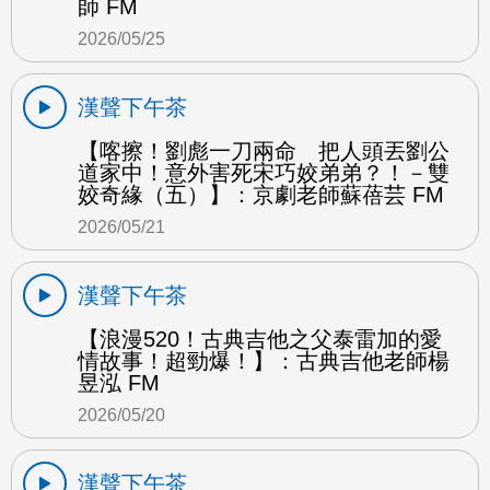
師 FM
2026/05/25
漢聲下午茶
【喀擦！劉彪一刀兩命 把人頭丟劉公
道家中！意外害死宋巧姣弟弟？！－雙
姣奇緣（五）】：京劇老師蘇蓓芸 FM
2026/05/21
漢聲下午茶
【浪漫520！古典吉他之父泰雷加的愛
情故事！超勁爆！】：古典吉他老師楊
昱泓 FM
2026/05/20
漢聲下午茶