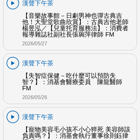
漢聲下午茶
【音樂故事館－日劇男神也彈古典吉
他！大聖堂歌曲欣賞】：古典吉他老師
楊昱泓／【兒童托育服務法】：消費者
報導雜誌社副社長張琬萍律師 FM
2026/05/27
漢聲下午茶
【失智症保健－吃什麼可以預防失
智？】：消基會醫療委員 陳龍醫師
FM
2026/05/26
漢聲下午茶
【寵物美容毛小孩不小心猝死 美容師該
負責嗎？】：消基會執行董事徐則鈺律