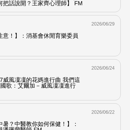
何把話說開？王家齊心理師】 FM
2026/06/29
注意！】：消基會休閒育樂委員
2026/06/24
.7威風凜凜的花媽進行曲 我們這
第二國歌：艾爾加－威風凜凜進行
2026/06/22
中暑？中醫教你如何保健！】：
潘珮蘭醫師 FM