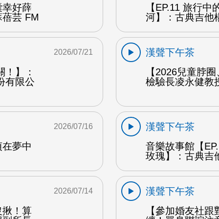
囊幸好薛
【EP.11 旅行
蓓芸 FM
河】：古典吉他楊
漢聲下午茶
2026/07/21
關！】：
【2026兒童脖
份有限公
檢驗長凌永健教授
漢聲下午茶
2026/07/16
貞在夢中
音樂故事館【EP
玫瑰】：古典吉他
漢聲下午茶
2026/07/14
沒揪！算
【參加婚友社跟