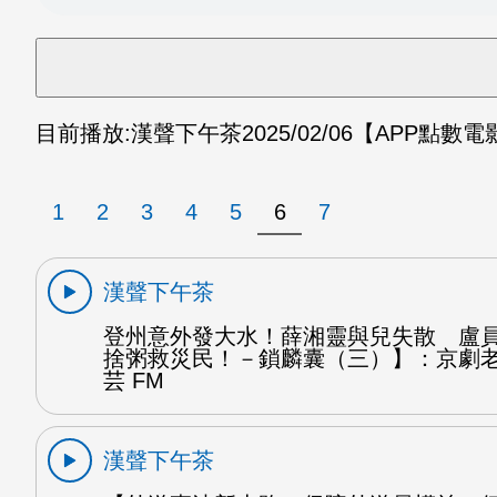
目前播放:
漢聲下午茶
2025/02/06
【APP點數
1
2
3
4
5
6
7
漢聲下午茶
登州意外發大水！薛湘靈與兒失散 盧
捨粥救災民！－鎖麟囊（三）】：京劇
芸 FM
漢聲下午茶