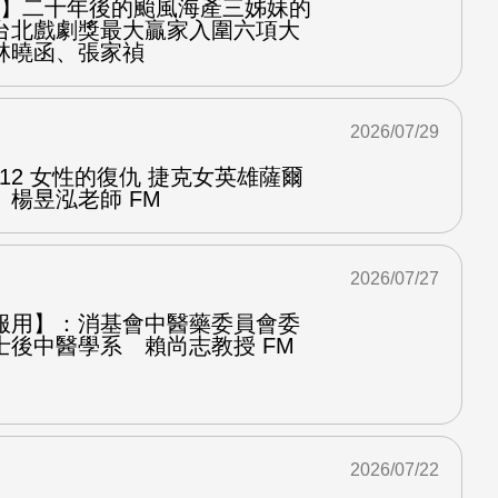
之屋】二十年後的颱風海產三姊妹的
台北戲劇獎最大贏家入圍六項大
林曉函、張家禎
2026/07/29
.12 女性的復仇 捷克女英雄薩爾
楊昱泓老師 FM
2026/07/27
服用】：消基會中醫藥委員會委
士後中醫學系 賴尚志教授 FM
2026/07/22