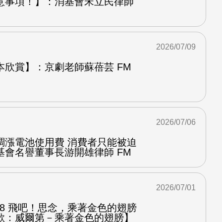
意事項！】：消基會宋立民律師
2026/07/09
本欣賞】：京劇老師蘇蓓芸 FM
2026/07/06
調漲電池使用費 消費者只能被迫
基會名譽董事長游開雄律師 FM
2026/07/01
.8 飛吧！思念，乘著金色的翅膀
歌：威爾第－乘著金色的翅膀】