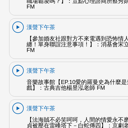
職場霸凌嗎？】：荳點心理諮商所蔡秀
FM
漢聲下午茶
【參加婚友社跟對方不來電遇到恐怖情
纏！單身聯誼注意事項！】：消基會宋
FM
漢聲下午茶
音樂故事館【EP.10愛的羅曼史為什麼
戲】：古典吉他楊昱泓老師 FM
漢聲下午茶
【法海賊不必笑呵呵，人間的情愛永不
貞被壓在雷峰塔下－白蛇傳四】：京劇