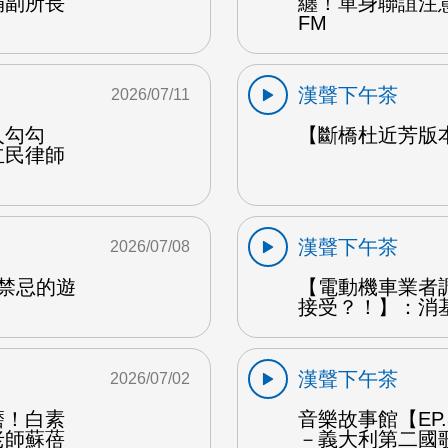
娟副所長
纏！單身聯誼注
FM
漢聲下午茶
2026/07/11
人勾勾
【斷橋杜近芳版
立民律師
漢聲下午茶
2026/07/08
是禁忌的遊
【電動機車業者
接受？！】：消
漢聲下午茶
2026/07/02
磨！白素
音樂故事館【EP
老師蘇蓓
－義大利第二國