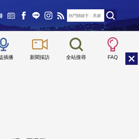
文字大小：
小
中
大
益插播
新聞採訪
全站搜尋
FAQ