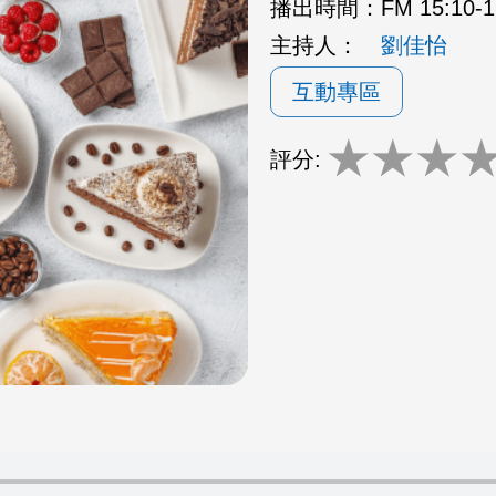
播出時間：
FM 15:10
主持人：
劉佳怡
互動專區
★
★
★
評分: