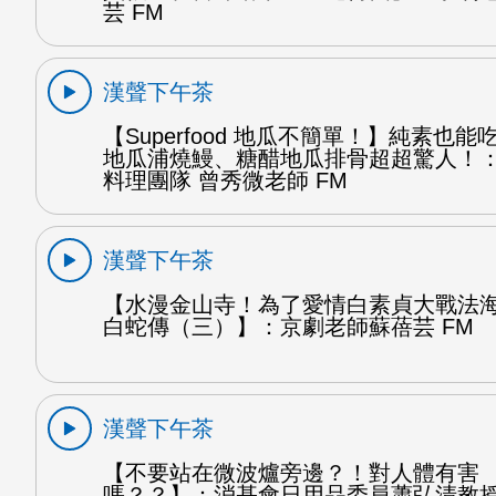
芸 FM
漢聲下午茶
【Superfood 地瓜不簡單！】純素也
地瓜浦燒鰻、糖醋地瓜排骨超超驚人！
料理團隊 曾秀微老師 FM
漢聲下午茶
【水漫金山寺！為了愛情白素貞大戰法
白蛇傳（三）】：京劇老師蘇蓓芸 FM
漢聲下午茶
【不要站在微波爐旁邊？！對人體有害
嗎？？】：消基會日用品委員蕭弘清教授