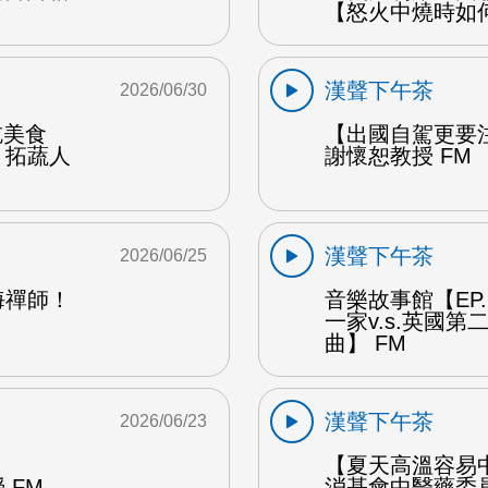
【怒火中燒時如
漢聲下午茶
2026/06/30
能吃美食
【出國自駕更要
：拓蔬人
謝懷恕教授 FM
漢聲下午茶
2026/06/25
海禪師！
音樂故事館【EP
一家v.s.英國
曲】 FM
漢聲下午茶
2026/06/23
【夏天高溫容易
 FM
消基會中醫藥委員