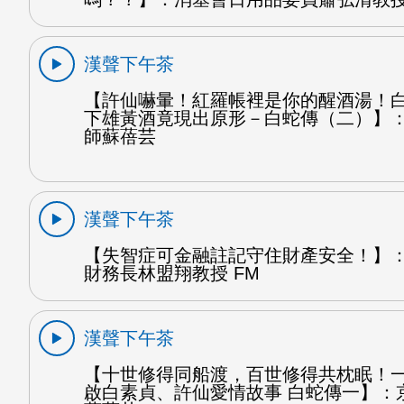
漢聲下午茶
【許仙嚇暈！紅羅帳裡是你的醒酒湯！
下雄黃酒竟現出原形－白蛇傳（二）】
師蘇蓓芸
漢聲下午茶
【失智症可金融註記守住財產安全！】
財務長林盟翔教授 FM
漢聲下午茶
【十世修得同船渡，百世修得共枕眠！
啟白素貞、許仙愛情故事 白蛇傳一】：