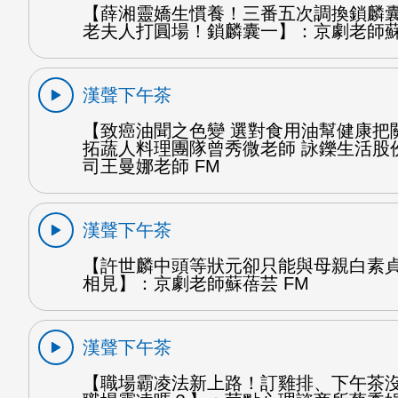
【薛湘靈嬌生慣養！三番五次調換鎖麟
老夫人打圓場！鎖麟囊一】：京劇老師蘇
漢聲下午茶
【致癌油聞之色變 選對食用油幫健康把
拓蔬人料理團隊曾秀微老師 詠鑠生活股
司王曼娜老師 FM
漢聲下午茶
【許世麟中頭等狀元卻只能與母親白素
相見】：京劇老師蘇蓓芸 FM
漢聲下午茶
【職場霸凌法新上路！訂雞排、下午茶