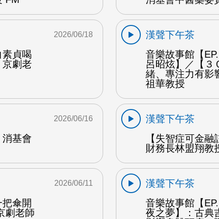
漢聲下午茶
2026/06/18
白素貞喝
音樂故事館【EP
：京劇老
呂昭炫】／【３
緒、專注力有影
祖華教授
漢聲下午茶
2026/06/16
：消基會
【失智症可金融
財務長林盟翔教授
漢聲下午茶
2026/06/11
一把傘開
音樂故事館【EP
京劇老師
夜之夢】：古典