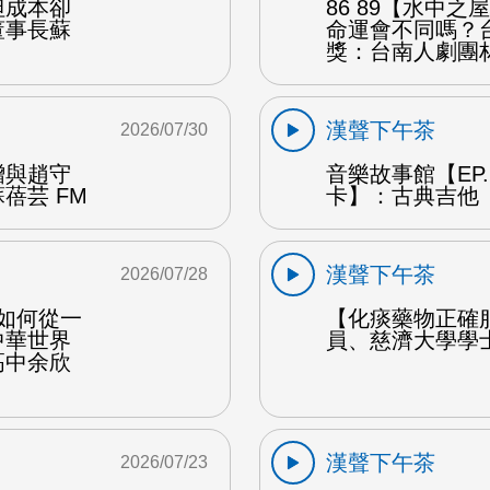
但成本卻
86 89【水中
董事長蘇
命運會不同嗎？
獎：台南人劇團
漢聲下午茶
2026/07/30
贈與趙守
音樂故事館【EP
蓓芸 FM
卡】：古典吉他 
漢聲下午茶
2026/07/28
勒如何從一
【化痰藥物正確
中華世界
員、慈濟大學學
高中余欣
漢聲下午茶
2026/07/23