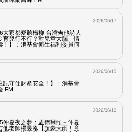
2026/06/17
.6大家都愛聽楊柳 台灣吉他詩人
Ｃ育兒行不行？對兒童大腦、情
響！】：消基會衛生福利委員何
2026/06/15
註記守住財產安全！】：消基會
 FM
2026/06/10
.5仲夏夜之夢：孟德爾頌－仲夏
吉他老師楊昱泓【超豪大雨！竟