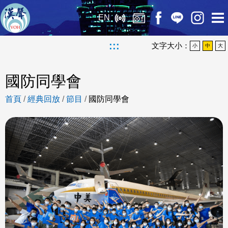
EN
:::
文字大小：
小
中
大
國防同學會
首頁
/
經典回放
/
節目
/
國防同學會