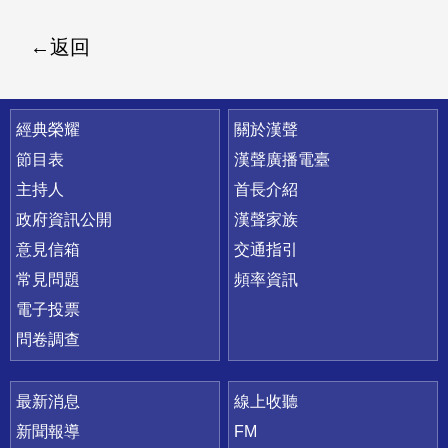
返回
快速連結
經典榮耀
關於漢聲
節目表
漢聲廣播電臺
主持人
首長介紹
政府資訊公開
漢聲家族
意見信箱
交通指引
常見問題
頻率資訊
電子投票
問卷調查
最新消息
線上收聽
新聞報導
FM