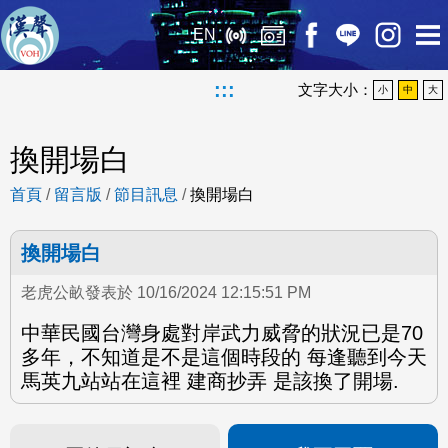
EN
:::
文字大小：
小
中
大
換開場白
首頁
/
留言版
/
節目訊息
/
換開場白
換開場白
老虎公畝發表於 10/16/2024 12:15:51 PM
中華民國台灣身處對岸武力威脅的狀況已是70
多年，不知道是不是這個時段的 每逢聽到今天
馬英九站站在這裡 建商抄弄 是該換了開場.