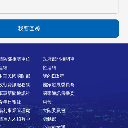
我要回覆
國防部相關單位
政府部門相關單
連結
位連結
中華民國國防部
我的E政府
政戰資訊服務網
國家發展委員會
軍事新聞通訊社
國家通訊傳播委
青年日報社
員會
福利事業管理處
大陸委員會
國軍人才招募中
勞動部
心
台灣就業通