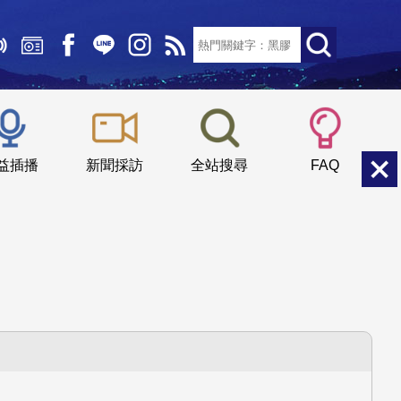
文字大小：
小
中
大
益插播
新聞採訪
全站搜尋
FAQ