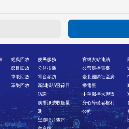
聽
經典回放
便民服務
官網友站連結
節目回放
公益插播
公營廣播電臺
軍歌回放
電台參訪
臺北國際社區廣
軍樂回放
新聞採訪暨節目
播電臺
訪談
中華職棒大聯盟
廣播訊號收聽量
身心障礙者權利
測
公約
黑膠唱片查詢
留言版