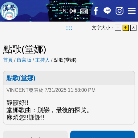
EN
:::
文字大小：
小
中
大
點歌(堂娜)
首頁
/
留言版
/
主持人
/
點歌(堂娜)
點歌(堂娜)
VINCENT發表於 7/31/2025 11:58:00 PM
靜霞好!!
堂娜歌曲：別戀，最後的探戈。
麻煩您!!謝謝!!