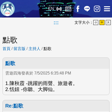
EN
:::
文字大小：
小
中
大
點歌
首頁
/
留言版
/
主持人
/
點歌
點歌
雲遊四海發表於 7/5/2025 6:35:48 PM
1.陳秋霞 -跳躍的雨聲、旅遊者。
2.恬妞 -你聽、大脚仙。
Re:點歌