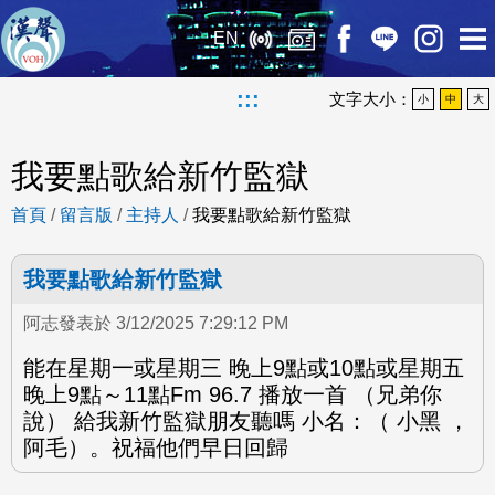
EN
:::
文字大小：
小
中
大
我要點歌給新竹監獄
首頁
/
留言版
/
主持人
/
我要點歌給新竹監獄
我要點歌給新竹監獄
阿志發表於 3/12/2025 7:29:12 PM
能在星期一或星期三 晚上9點或10點或星期五
晚上9點～11點Fm 96.7 播放一首 （兄弟你
說） 給我新竹監獄朋友聽嗎 小名：（ 小黑 ，
阿毛）。祝福他們早日回歸