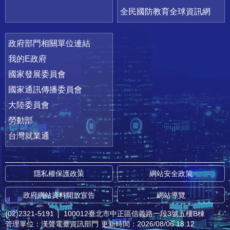
全民國防教育全球資訊網
政府部門相關單位連結
我的E政府
國家發展委員會
國家通訊傳播委員會
大陸委員會
勞動部
台灣就業通
隱私權保護政策
網站安全政策
政府網站資料開放宣告
網站導覽
(02)2321-5191
│
100012臺北市中正區信義路一段3號五樓B棟
管理單位：漢聲電臺資訊部門
更新時間：2026/08/06 18:12