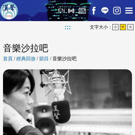
EN
:::
文字大小：
小
中
大
音樂沙拉吧
首頁
/
經典回放
/
節目
/
音樂沙拉吧