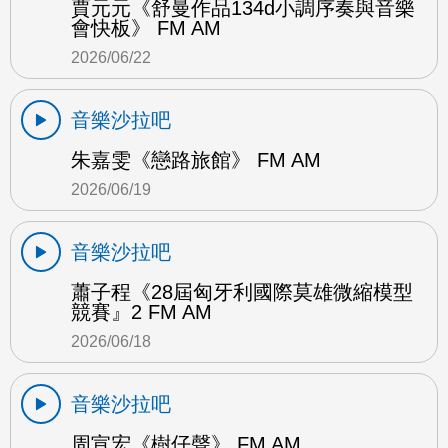
賈元元《舒曼作品134d小調序奏與音樂
會快板》 FM AM
2026/06/22
音樂沙拉吧
朱嘉雯《戀路旅館》 FM AM
2026/06/19
音樂沙拉吧
蕭子程《28屆匈牙利國際莫雄微縮模型
競賽』2 FM AM
2026/06/18
音樂沙拉吧
周宣宏《樹仔聲》 FM AM