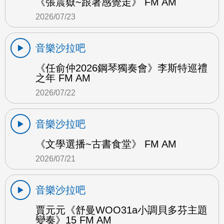
《張震嶽~跟著感覺走》 FM AM
2026/07/23
音樂沙拉吧
《任俞仲2026鋼琴獨奏會》李斯特巡禮
之年 FM AM
2026/07/22
音樂沙拉吧
《文學選播~古書食堂》 FM AM
2026/07/21
音樂沙拉吧
賈元元《舒曼WOO31a小調貝多芬主題
變奏》15 FM AM