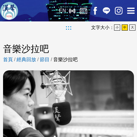
EN
:::
文字大小：
小
中
大
音樂沙拉吧
首頁
/
經典回放
/
節目
/
音樂沙拉吧