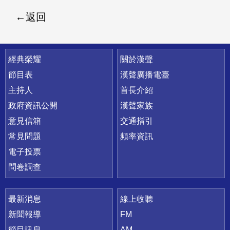
返回
快速連結
經典榮耀
關於漢聲
節目表
漢聲廣播電臺
主持人
首長介紹
政府資訊公開
漢聲家族
意見信箱
交通指引
常見問題
頻率資訊
電子投票
問卷調查
最新消息
線上收聽
新聞報導
FM
節目訊息
AM