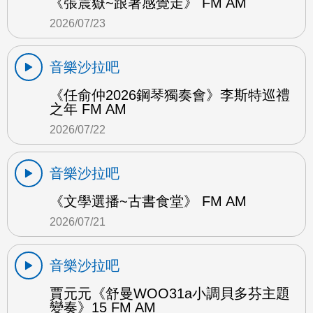
《張震嶽~跟著感覺走》 FM AM
2026/07/23
音樂沙拉吧
《任俞仲2026鋼琴獨奏會》李斯特巡禮
之年 FM AM
2026/07/22
音樂沙拉吧
《文學選播~古書食堂》 FM AM
2026/07/21
音樂沙拉吧
賈元元《舒曼WOO31a小調貝多芬主題
變奏》15 FM AM