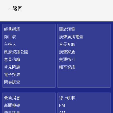
返回
快速連結
經典榮耀
關於漢聲
節目表
漢聲廣播電臺
主持人
首長介紹
政府資訊公開
漢聲家族
意見信箱
交通指引
常見問題
頻率資訊
電子投票
問卷調查
最新消息
線上收聽
新聞報導
FM
節目訊息
AM