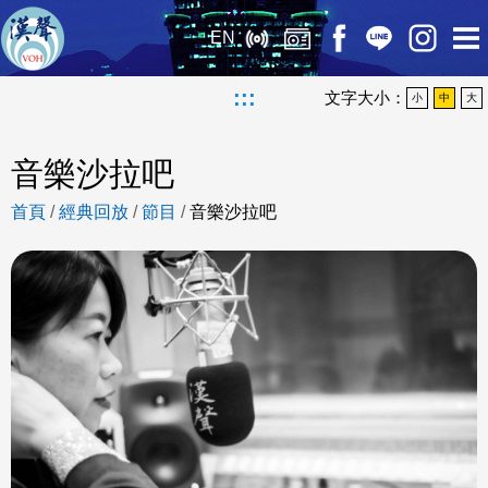
EN
:::
文字大小：
小
中
大
音樂沙拉吧
首頁
/
經典回放
/
節目
/
音樂沙拉吧