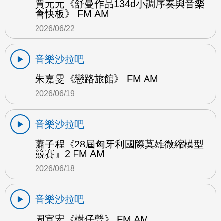
賈元元《舒曼作品134d小調序奏與音樂
會快板》 FM AM
2026/06/22
音樂沙拉吧
朱嘉雯《戀路旅館》 FM AM
2026/06/19
音樂沙拉吧
蕭子程《28屆匈牙利國際莫雄微縮模型
競賽』2 FM AM
2026/06/18
音樂沙拉吧
周宣宏《樹仔聲》 FM AM