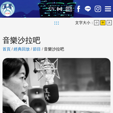
EN
:::
文字大小：
小
中
大
音樂沙拉吧
首頁
/
經典回放
/
節目
/
音樂沙拉吧