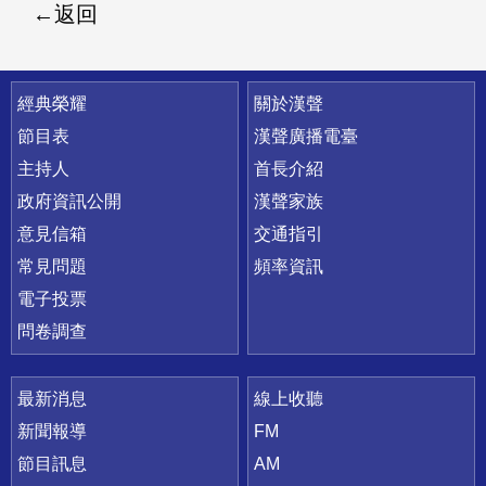
返回
快速連結
經典榮耀
關於漢聲
節目表
漢聲廣播電臺
主持人
首長介紹
政府資訊公開
漢聲家族
意見信箱
交通指引
常見問題
頻率資訊
電子投票
問卷調查
最新消息
線上收聽
新聞報導
FM
節目訊息
AM