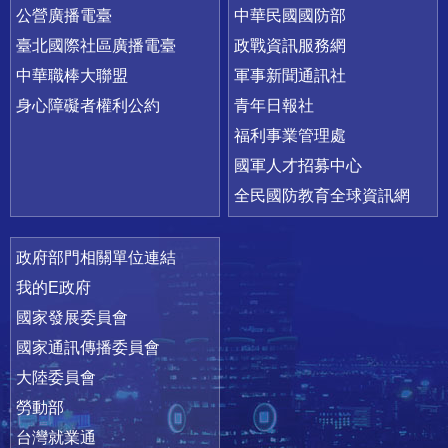
公營廣播電臺
中華民國國防部
臺北國際社區廣播電臺
政戰資訊服務網
中華職棒大聯盟
軍事新聞通訊社
身心障礙者權利公約
青年日報社
福利事業管理處
國軍人才招募中心
全民國防教育全球資訊網
政府部門相關單位連結
我的E政府
國家發展委員會
國家通訊傳播委員會
大陸委員會
勞動部
台灣就業通