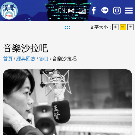
EN
:::
文字大小：
小
中
大
音樂沙拉吧
首頁
/
經典回放
/
節目
/
音樂沙拉吧