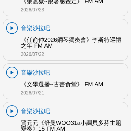
《張震嶽~跟著感覺走》 FM AM
2026/07/23
音樂沙拉吧
《任俞仲2026鋼琴獨奏會》李斯特巡禮
之年 FM AM
2026/07/22
音樂沙拉吧
《文學選播~古書食堂》 FM AM
2026/07/21
音樂沙拉吧
賈元元《舒曼WOO31a小調貝多芬主題
變奏》15 FM AM