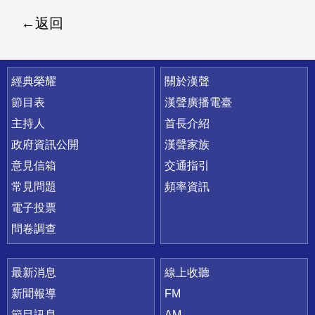
返回
快速連結
經典榮耀
關於漢聲
節目表
漢聲廣播電臺
主持人
首長介紹
政府資訊公開
漢聲家族
意見信箱
交通指引
常見問題
頻率資訊
電子投票
問卷調查
最新消息
線上收聽
新聞報導
FM
節目訊息
AM