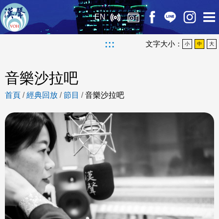
EN
:::
文字大小：
小
中
大
音樂沙拉吧
首頁
/
經典回放
/
節目
/
音樂沙拉吧