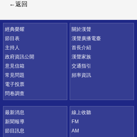
返回
快速連結
經典榮耀
關於漢聲
節目表
漢聲廣播電臺
主持人
首長介紹
政府資訊公開
漢聲家族
意見信箱
交通指引
常見問題
頻率資訊
電子投票
問卷調查
最新消息
線上收聽
新聞報導
FM
節目訊息
AM