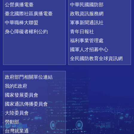
公營廣播電臺
中華民國國防部
臺北國際社區廣播電臺
政戰資訊服務網
中華職棒大聯盟
軍事新聞通訊社
身心障礙者權利公約
青年日報社
福利事業管理處
國軍人才招募中心
全民國防教育全球資訊網
政府部門相關單位連結
我的E政府
國家發展委員會
國家通訊傳播委員會
大陸委員會
勞動部
台灣就業通