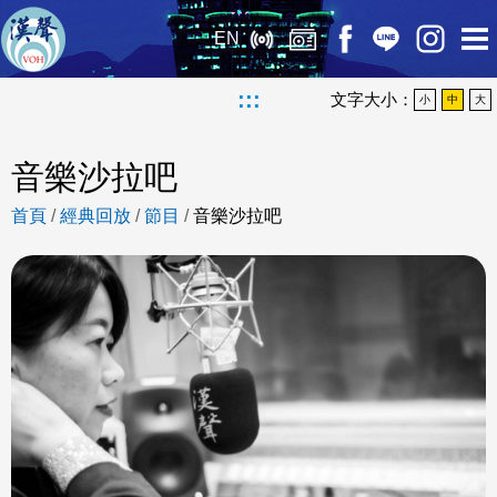
EN
:::
文字大小：
小
中
大
音樂沙拉吧
首頁
/
經典回放
/
節目
/
音樂沙拉吧