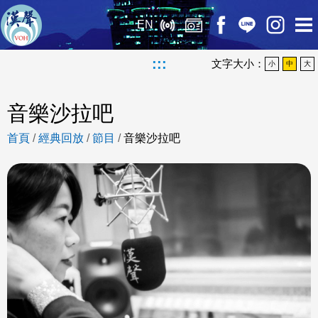
EN
:::
文字大小：
小
中
大
音樂沙拉吧
首頁
/
經典回放
/
節目
/
音樂沙拉吧