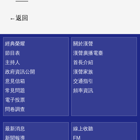
返回
快速連結
經典榮耀
關於漢聲
節目表
漢聲廣播電臺
主持人
首長介紹
政府資訊公開
漢聲家族
意見信箱
交通指引
常見問題
頻率資訊
電子投票
問卷調查
最新消息
線上收聽
新聞報導
FM