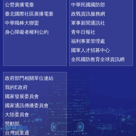
公營廣播電臺
中華民國國防部
臺北國際社區廣播電臺
政戰資訊服務網
中華職棒大聯盟
軍事新聞通訊社
身心障礙者權利公約
青年日報社
福利事業管理處
國軍人才招募中心
全民國防教育全球資訊網
政府部門相關單位連結
我的E政府
國家發展委員會
國家通訊傳播委員會
大陸委員會
勞動部
台灣就業通