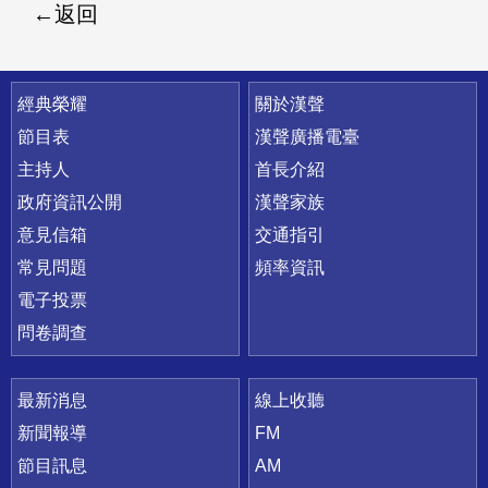
返回
快速連結
經典榮耀
關於漢聲
節目表
漢聲廣播電臺
主持人
首長介紹
政府資訊公開
漢聲家族
意見信箱
交通指引
常見問題
頻率資訊
電子投票
問卷調查
最新消息
線上收聽
新聞報導
FM
節目訊息
AM