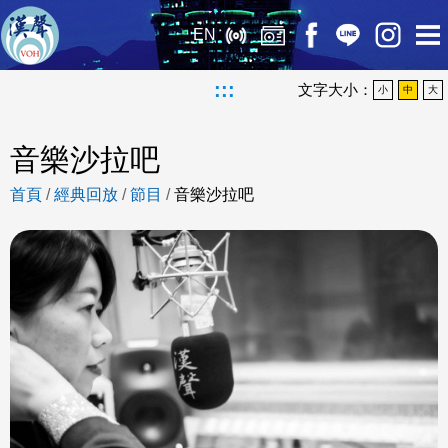
EN
:::
文字大小：
小
中
大
音樂沙拉吧
首頁
/
經典回放
/
節目
/
音樂沙拉吧