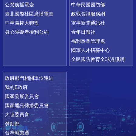
公營廣播電臺
中華民國國防部
臺北國際社區廣播電臺
政戰資訊服務網
中華職棒大聯盟
軍事新聞通訊社
身心障礙者權利公約
青年日報社
福利事業管理處
國軍人才招募中心
全民國防教育全球資訊網
政府部門相關單位連結
我的E政府
國家發展委員會
國家通訊傳播委員會
大陸委員會
勞動部
台灣就業通