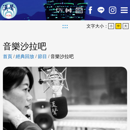
EN
:::
文字大小：
小
中
大
音樂沙拉吧
首頁
/
經典回放
/
節目
/
音樂沙拉吧