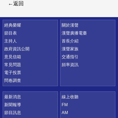
返回
快速連結
經典榮耀
關於漢聲
節目表
漢聲廣播電臺
主持人
首長介紹
政府資訊公開
漢聲家族
意見信箱
交通指引
常見問題
頻率資訊
電子投票
問卷調查
最新消息
線上收聽
新聞報導
FM
節目訊息
AM