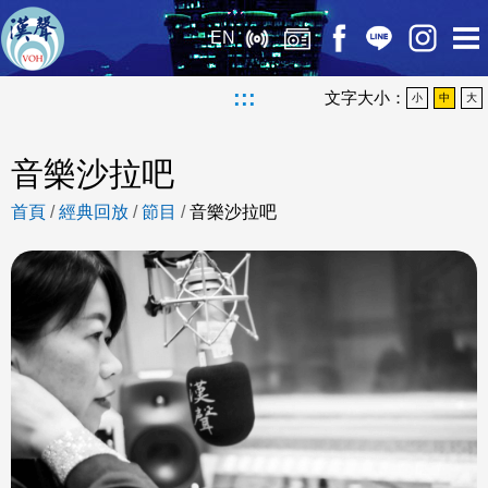
EN
:::
文字大小：
小
中
大
音樂沙拉吧
首頁
/
經典回放
/
節目
/
音樂沙拉吧