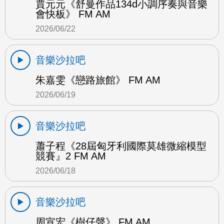
賈元元《舒曼作品134d小調序奏與音樂
會快板》 FM AM
2026/06/22
音樂沙拉吧
朱嘉雯《戀路旅館》 FM AM
2026/06/19
音樂沙拉吧
蕭子程《28屆匈牙利國際莫雄微縮模型
競賽』2 FM AM
2026/06/18
音樂沙拉吧
周宣宏《樹仔聲》 FM AM