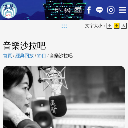
EN
:::
文字大小：
小
中
大
音樂沙拉吧
首頁
/
經典回放
/
節目
/
音樂沙拉吧