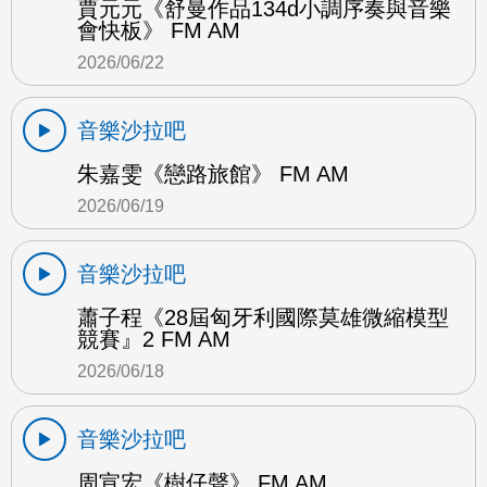
賈元元《舒曼作品134d小調序奏與音樂
會快板》 FM AM
2026/06/22
音樂沙拉吧
朱嘉雯《戀路旅館》 FM AM
2026/06/19
音樂沙拉吧
蕭子程《28屆匈牙利國際莫雄微縮模型
競賽』2 FM AM
2026/06/18
音樂沙拉吧
周宣宏《樹仔聲》 FM AM