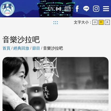
EN
:::
文字大小：
小
中
大
音樂沙拉吧
首頁
/
經典回放
/
節目
/
音樂沙拉吧