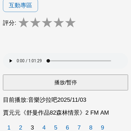
互動專區
★
★
★
★
★
評分:
目前播放:
音樂沙拉吧
2025/11/03
賈元元《舒曼作品82森林情景》2 FM AM
1
2
3
4
5
6
7
8
9