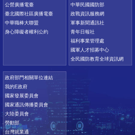
公營廣播電臺
中華民國國防部
臺北國際社區廣播電臺
政戰資訊服務網
中華職棒大聯盟
軍事新聞通訊社
身心障礙者權利公約
青年日報社
福利事業管理處
國軍人才招募中心
全民國防教育全球資訊網
政府部門相關單位連結
我的E政府
國家發展委員會
國家通訊傳播委員會
大陸委員會
勞動部
台灣就業通