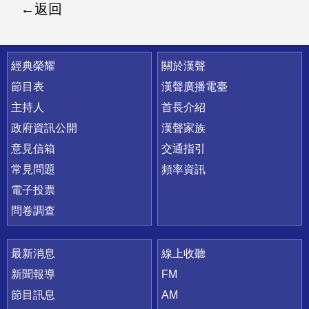
返回
快速連結
經典榮耀
關於漢聲
節目表
漢聲廣播電臺
主持人
首長介紹
政府資訊公開
漢聲家族
意見信箱
交通指引
常見問題
頻率資訊
電子投票
問卷調查
最新消息
線上收聽
新聞報導
FM
節目訊息
AM