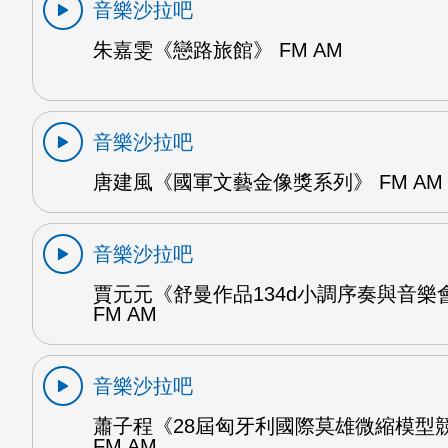
音樂沙拉吧
朱嘉雯《戀路旅館》 FM AM
音樂沙拉吧
唐建風《國軍文藝金像獎系列》 FM AM
音樂沙拉吧
賈元元《舒曼作品134d小調序奏與音樂
FM AM
音樂沙拉吧
蕭子程《28屆匈牙利國際莫雄微縮模型
FM AM