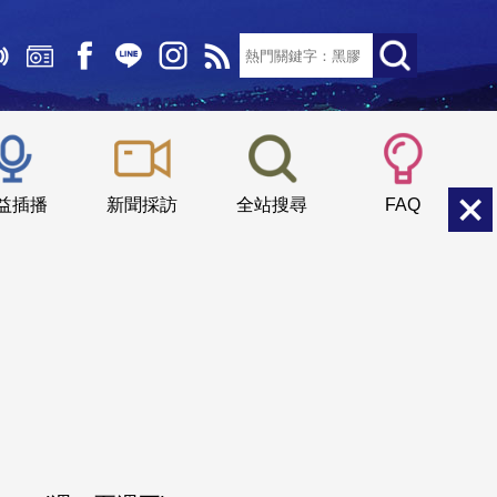
文字大小：
小
中
大
益插播
新聞採訪
全站搜尋
FAQ