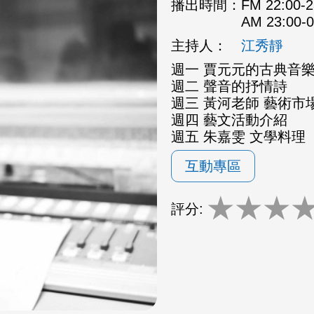
播出時間：
FM 22:00
AM 23:00
主持人：
江秀靜
週一 賈元元的古典音
週二 聲音的抒情詩
週三 黃河老師 藝術市場
週四 藝文活動介紹
週五 朱嘉雯 文學料理
互動專區
★
★
★
評分: