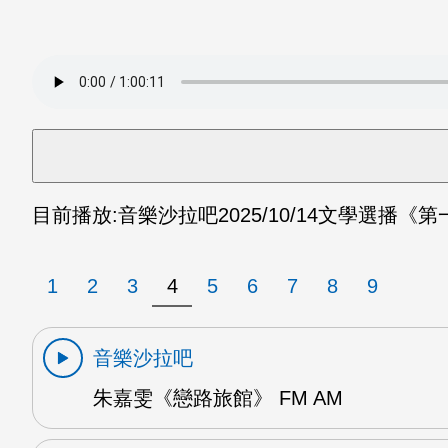
目前播放:
音樂沙拉吧
2025/10/14
文學選播《第一
1
2
3
4
5
6
7
8
9
音樂沙拉吧
朱嘉雯《戀路旅館》 FM AM