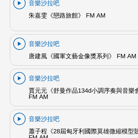
音樂沙拉吧
朱嘉雯《戀路旅館》 FM AM
音樂沙拉吧
唐建風《國軍文藝金像獎系列》 FM AM
音樂沙拉吧
賈元元《舒曼作品134d小調序奏與音樂
FM AM
音樂沙拉吧
蕭子程《28屆匈牙利國際莫雄微縮模型
FM AM