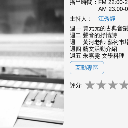
播出時間：
FM 22:00
AM 23:00
主持人：
江秀靜
週一 賈元元的古典音
週二 聲音的抒情詩
週三 黃河老師 藝術市場
週四 藝文活動介紹
週五 朱嘉雯 文學料理
互動專區
★
★
★
評分: