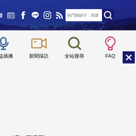
文字大小：
小
中
大
益插播
新聞採訪
全站搜尋
FAQ