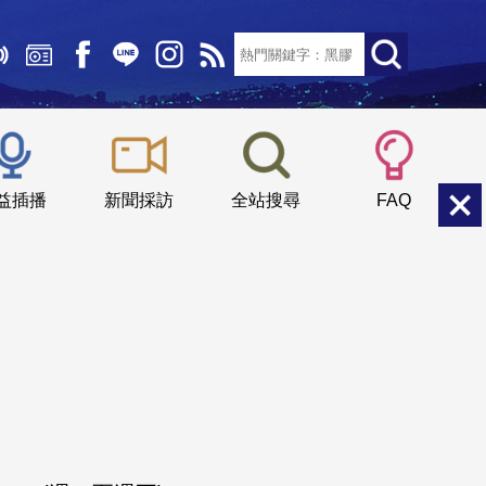
文字大小：
小
中
大
益插播
新聞採訪
全站搜尋
FAQ