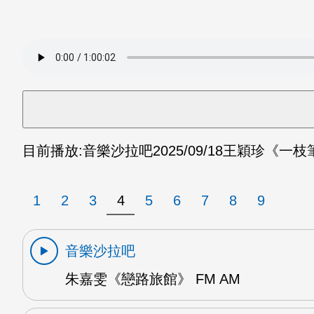
目前播放:
音樂沙拉吧
2025/09/18
王穎珍《一枝筆
1
2
3
4
5
6
7
8
9
音樂沙拉吧
朱嘉雯《戀路旅館》 FM AM