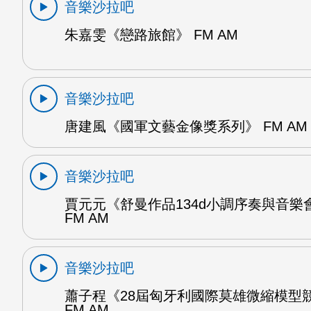
音樂沙拉吧
朱嘉雯《戀路旅館》 FM AM
音樂沙拉吧
唐建風《國軍文藝金像獎系列》 FM AM
音樂沙拉吧
賈元元《舒曼作品134d小調序奏與音樂
FM AM
音樂沙拉吧
蕭子程《28屆匈牙利國際莫雄微縮模型
FM AM