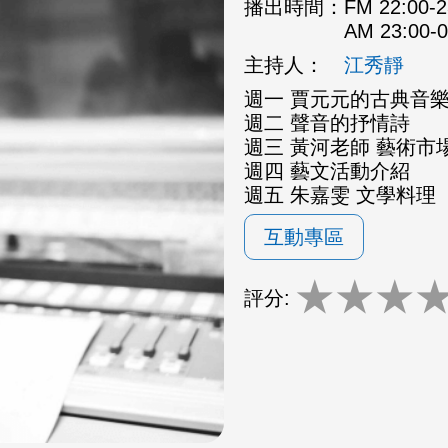
播出時間：
FM 22:00
AM 23:00
主持人：
江秀靜
週一 賈元元的古典音
週二 聲音的抒情詩
週三 黃河老師 藝術市場
週四 藝文活動介紹
週五 朱嘉雯 文學料理
互動專區
★
★
★
評分: