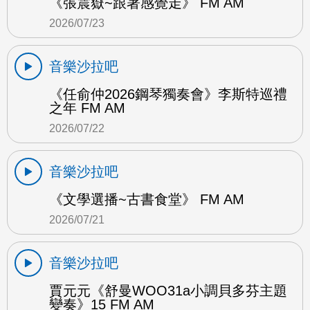
《張震嶽~跟著感覺走》 FM AM
2026/07/23
音樂沙拉吧
《任俞仲2026鋼琴獨奏會》李斯特巡禮
之年 FM AM
2026/07/22
音樂沙拉吧
《文學選播~古書食堂》 FM AM
2026/07/21
音樂沙拉吧
賈元元《舒曼WOO31a小調貝多芬主題
變奏》15 FM AM