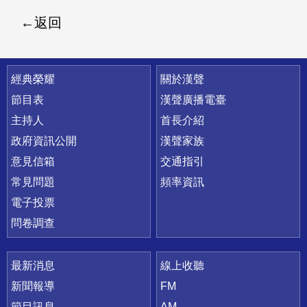
返回
快速連結
經典榮耀
關於漢聲
節目表
漢聲廣播電臺
主持人
首長介紹
政府資訊公開
漢聲家族
意見信箱
交通指引
常見問題
頻率資訊
電子投票
問卷調查
最新消息
線上收聽
新聞報導
FM
節目訊息
AM