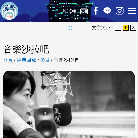
EN
:::
文字大小：
小
中
大
音樂沙拉吧
首頁
/
經典回放
/
節目
/
音樂沙拉吧