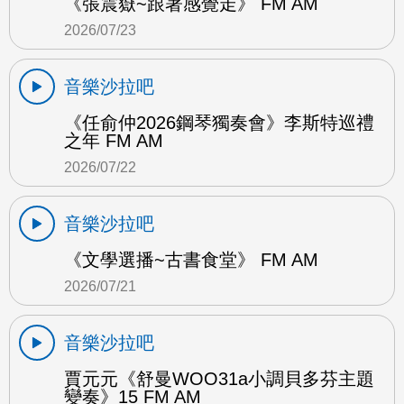
《張震嶽~跟著感覺走》 FM AM
2026/07/23
音樂沙拉吧
《任俞仲2026鋼琴獨奏會》李斯特巡禮
之年 FM AM
2026/07/22
音樂沙拉吧
《文學選播~古書食堂》 FM AM
2026/07/21
音樂沙拉吧
賈元元《舒曼WOO31a小調貝多芬主題
變奏》15 FM AM