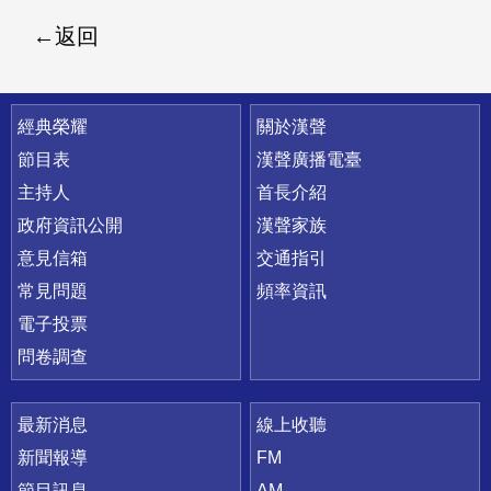
返回
快速連結
經典榮耀
關於漢聲
節目表
漢聲廣播電臺
主持人
首長介紹
政府資訊公開
漢聲家族
意見信箱
交通指引
常見問題
頻率資訊
電子投票
問卷調查
最新消息
線上收聽
新聞報導
FM
節目訊息
AM