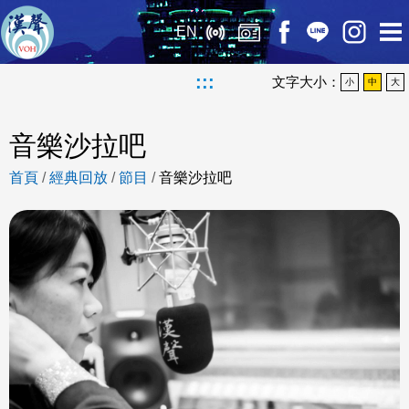
EN
:::
文字大小：
小
中
大
音樂沙拉吧
首頁
/
經典回放
/
節目
/
音樂沙拉吧