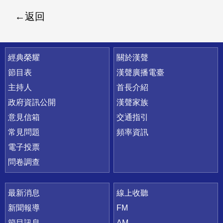
返回
快速連結
經典榮耀
關於漢聲
節目表
漢聲廣播電臺
主持人
首長介紹
政府資訊公開
漢聲家族
意見信箱
交通指引
常見問題
頻率資訊
電子投票
問卷調查
最新消息
線上收聽
新聞報導
FM
節目訊息
AM