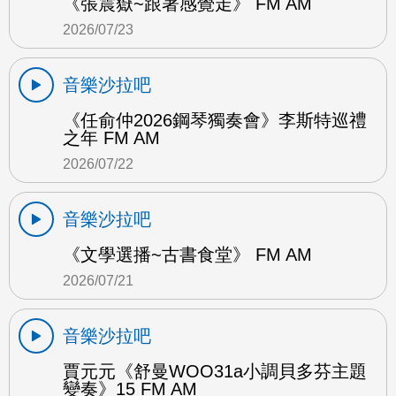
《張震嶽~跟著感覺走》 FM AM
2026/07/23
音樂沙拉吧
《任俞仲2026鋼琴獨奏會》李斯特巡禮
之年 FM AM
2026/07/22
音樂沙拉吧
《文學選播~古書食堂》 FM AM
2026/07/21
音樂沙拉吧
賈元元《舒曼WOO31a小調貝多芬主題
變奏》15 FM AM