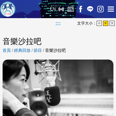
EN
:::
文字大小：
小
中
大
音樂沙拉吧
首頁
/
經典回放
/
節目
/
音樂沙拉吧