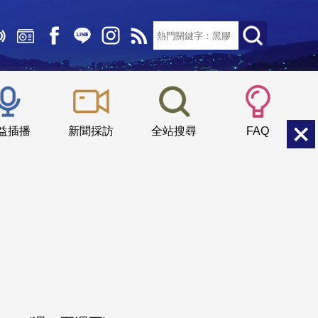
文字大小：
小
中
大
益插播
新聞採訪
全站搜尋
FAQ