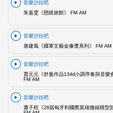
音樂沙拉吧
朱嘉雯《戀路旅館》 FM AM
音樂沙拉吧
唐建風《國軍文藝金像獎系列》 FM AM
音樂沙拉吧
賈元元《舒曼作品134d小調序奏與音樂
FM AM
音樂沙拉吧
蕭子程《28屆匈牙利國際莫雄微縮模型
FM AM