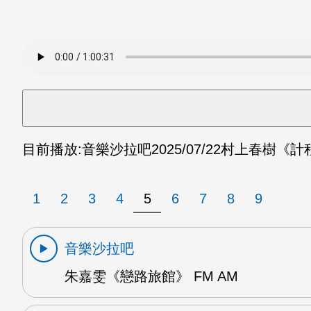
目前播放:
音樂沙拉吧
2025/07/22
村上春樹《計程
1
2
3
4
5
6
7
8
9
音樂沙拉吧
朱嘉雯《戀路旅館》 FM AM