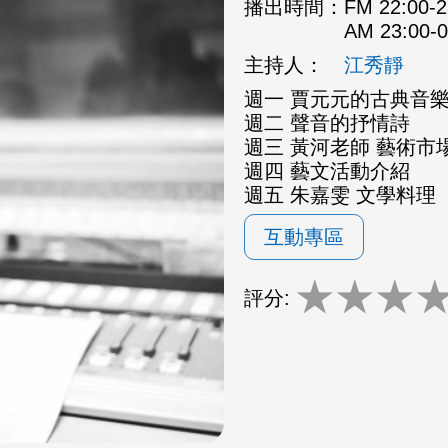
播出時間：
FM 22:00
AM 23:00
主持人：
江秀靜
週一 賈元元的古典音
週二 聲音的抒情詩
週三 黃河老師 藝術市場
週四 藝文活動介紹
週五 朱嘉雯 文學料理
互動專區
★
★
★
評分: