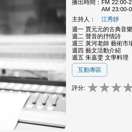
播出時間：
FM 22:00
AM 23:00
主持人：
江秀靜
週一 賈元元的古典音
週二 聲音的抒情詩
週三 黃河老師 藝術市場
週四 藝文活動介紹
週五 朱嘉雯 文學料理
互動專區
★
★
★
評分: