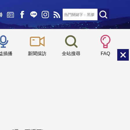
文字大小：
小
中
大
益插播
新聞採訪
全站搜尋
FAQ