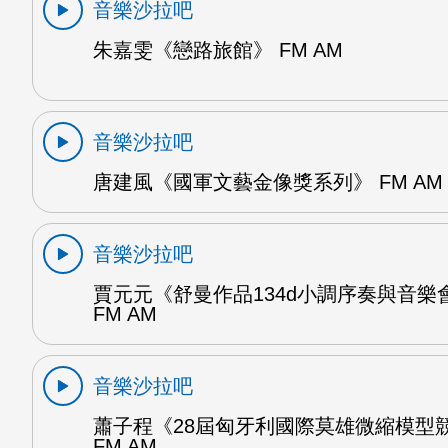
音樂沙拉吧
朱嘉雯《戀路旅館》 FM AM
音樂沙拉吧
唐建風《國軍文藝金像獎系列》 FM AM
音樂沙拉吧
賈元元《舒曼作品134d小調序奏與音樂
FM AM
音樂沙拉吧
蕭子程《28屆匈牙利國際莫雄微縮模型
FM AM