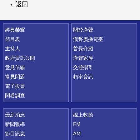
返回
快速連結
經典榮耀
關於漢聲
節目表
漢聲廣播電臺
主持人
首長介紹
政府資訊公開
漢聲家族
意見信箱
交通指引
常見問題
頻率資訊
電子投票
問卷調查
最新消息
線上收聽
新聞報導
FM
節目訊息
AM