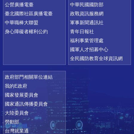
公營廣播電臺
中華民國國防部
臺北國際社區廣播電臺
政戰資訊服務網
中華職棒大聯盟
軍事新聞通訊社
身心障礙者權利公約
青年日報社
福利事業管理處
國軍人才招募中心
全民國防教育全球資訊網
政府部門相關單位連結
我的E政府
國家發展委員會
國家通訊傳播委員會
大陸委員會
勞動部
台灣就業通