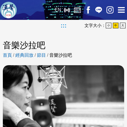
EN
:::
文字大小：
小
中
大
音樂沙拉吧
首頁
/
經典回放
/
節目
/
音樂沙拉吧