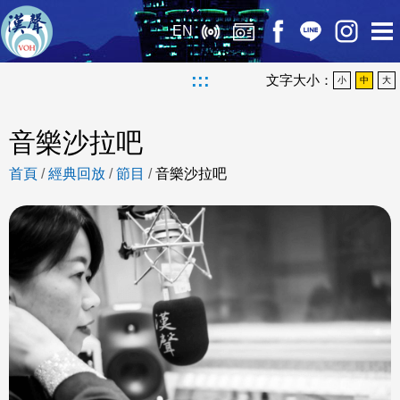
EN
:::
文字大小：
小
中
大
音樂沙拉吧
首頁
/
經典回放
/
節目
/
音樂沙拉吧