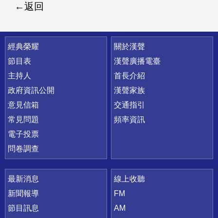
返回
快速連結
經典榮耀
關於漢聲
節目表
漢聲廣播電臺
主持人
首長介紹
政府資訊公開
漢聲家族
意見信箱
交通指引
常見問題
頻率資訊
電子投票
問卷調查
最新消息
線上收聽
新聞報導
FM
節目訊息
AM