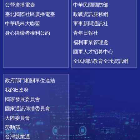
公營廣播電臺
中華民國國防部
臺北國際社區廣播電臺
政戰資訊服務網
中華職棒大聯盟
軍事新聞通訊社
身心障礙者權利公約
青年日報社
福利事業管理處
國軍人才招募中心
全民國防教育全球資訊網
政府部門相關單位連結
我的E政府
國家發展委員會
國家通訊傳播委員會
大陸委員會
勞動部
台灣就業通