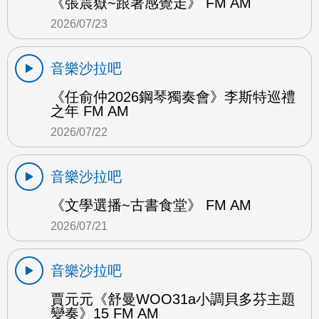
《張震嶽~跟著感覺走》 FM AM
2026/07/23
音樂沙拉吧
《任俞仲2026鋼琴獨奏會》李斯特巡禮
之年 FM AM
2026/07/22
音樂沙拉吧
《文學選播~古書食堂》 FM AM
2026/07/21
音樂沙拉吧
賈元元《舒曼WOO31a小調貝多芬主題
變奏》15 FM AM