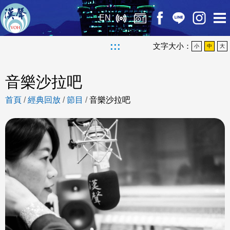
EN
:::
文字大小：
小
中
大
音樂沙拉吧
首頁
/
經典回放
/
節目
/
音樂沙拉吧