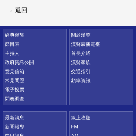
返回
快速連結
經典榮耀
關於漢聲
節目表
漢聲廣播電臺
主持人
首長介紹
政府資訊公開
漢聲家族
意見信箱
交通指引
常見問題
頻率資訊
電子投票
問卷調查
最新消息
線上收聽
新聞報導
FM
節目訊息
AM