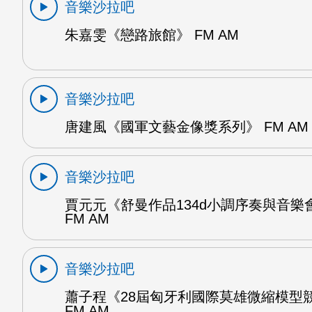
音樂沙拉吧
朱嘉雯《戀路旅館》 FM AM
音樂沙拉吧
唐建風《國軍文藝金像獎系列》 FM AM
音樂沙拉吧
賈元元《舒曼作品134d小調序奏與音樂
FM AM
音樂沙拉吧
蕭子程《28屆匈牙利國際莫雄微縮模型
FM AM