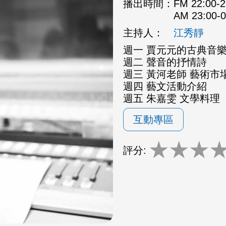
播出時間：
FM 22:00
AM 23:00
主持人：
江秀靜
週一 賈元元的古典音
週二 聲音的抒情詩
週三 黃河老師 藝術市場
週四 藝文活動介紹
週五 朱嘉雯 文學料理
互動專區
★
★
★
評分: