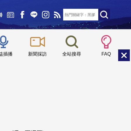
文字大小：
小
中
大
益插播
新聞採訪
全站搜尋
FAQ