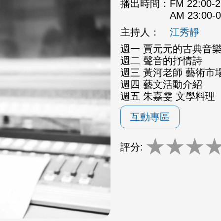
播出時間：
FM 22:00
AM 23:00
主持人：
江秀靜
週一 賈元元的古典音
週二 聲音的抒情詩
週三 黃河老師 藝術市場
週四 藝文活動介紹
週五 朱嘉雯 文學料理
互動專區
★
★
★
評分: