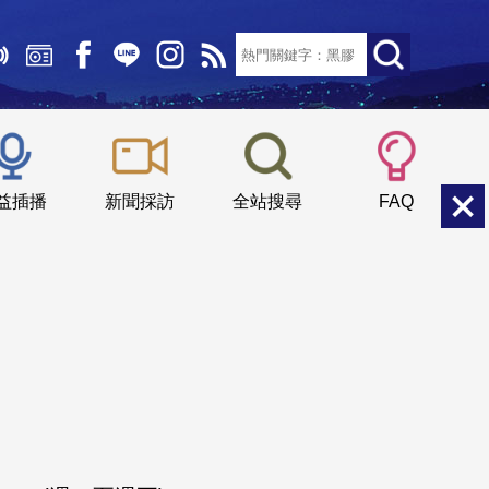
文字大小：
小
中
大
益插播
新聞採訪
全站搜尋
FAQ