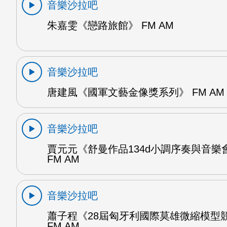
音樂沙拉吧
朱嘉雯《戀路旅館》 FM AM
音樂沙拉吧
唐建風《國軍文藝金像獎系列》 FM AM
音樂沙拉吧
賈元元《舒曼作品134d小調序奏與音樂
FM AM
音樂沙拉吧
蕭子程《28屆匈牙利國際莫雄微縮模型
FM AM