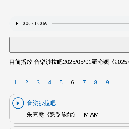
目前播放:
音樂沙拉吧
2025/05/01
羅沁穎《202
1
2
3
4
5
6
7
8
9
音樂沙拉吧
朱嘉雯《戀路旅館》 FM AM