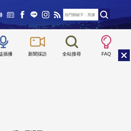
文字大小：
小
中
大
益插播
新聞採訪
全站搜尋
FAQ