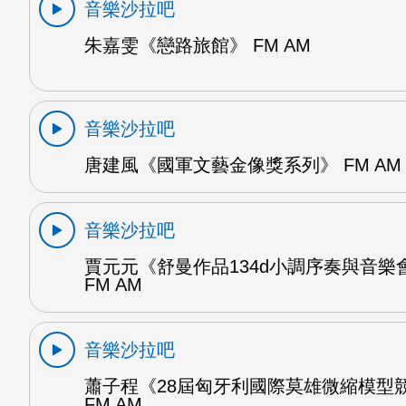
音樂沙拉吧
朱嘉雯《戀路旅館》 FM AM
音樂沙拉吧
唐建風《國軍文藝金像獎系列》 FM AM
音樂沙拉吧
賈元元《舒曼作品134d小調序奏與音樂
FM AM
音樂沙拉吧
蕭子程《28屆匈牙利國際莫雄微縮模型
FM AM