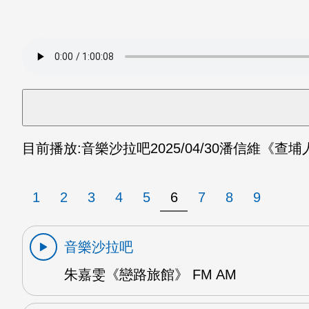
目前播放:
音樂沙拉吧
2025/04/30
潘信維《查埔人
1
2
3
4
5
6
7
8
9
音樂沙拉吧
朱嘉雯《戀路旅館》 FM AM