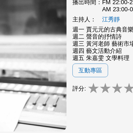
播出時間：
FM 22:00
AM 23:00
主持人：
江秀靜
週一 賈元元的古典音
週二 聲音的抒情詩
週三 黃河老師 藝術市場
週四 藝文活動介紹
週五 朱嘉雯 文學料理
互動專區
★
★
★
評分: