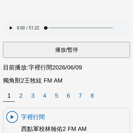
目前播放:
字裡行間
2026/06/09
獨角獸2王牧絃 FM AM
1
2
3
4
5
6
7
8
字裡行間
西點軍校林翰佑2 FM AM