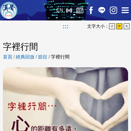
EN
:::
文字大小：
小
中
大
字裡行間
首頁
/
經典回放
/
節目
/
字裡行間