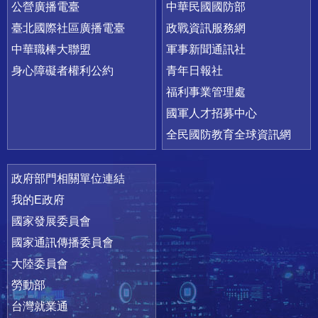
公營廣播電臺
中華民國國防部
臺北國際社區廣播電臺
政戰資訊服務網
中華職棒大聯盟
軍事新聞通訊社
身心障礙者權利公約
青年日報社
福利事業管理處
國軍人才招募中心
全民國防教育全球資訊網
政府部門相關單位連結
我的E政府
國家發展委員會
國家通訊傳播委員會
大陸委員會
勞動部
台灣就業通